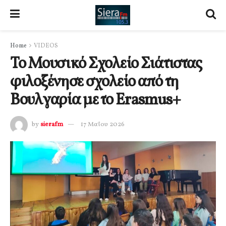
Home
VIDEOS
Το Μουσικό Σχολείο Σιάτιστας
φιλοξένησε σχολείο από τη
Βουλγαρία με το Erasmus+
by
sierafm
17 Μαΐου 2026