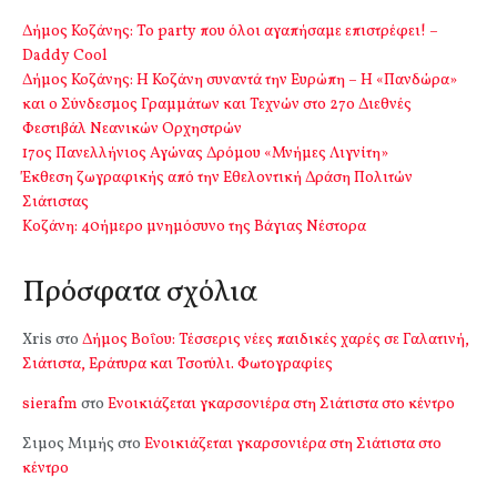
Δήμος Κοζάνης: Το party που όλοι αγαπήσαμε επιστρέφει! –
Daddy Cool
Δήμος Κοζάνης: Η Κοζάνη συναντά την Ευρώπη – Η «Πανδώρα»
και ο Σύνδεσμος Γραμμάτων και Τεχνών στο 27ο Διεθνές
Φεστιβάλ Νεανικών Ορχηστρών
17ος Πανελλήνιος Αγώνας Δρόμου «Μνήμες Λιγνίτη»
Έκθεση ζωγραφικής από την Εθελοντική Δράση Πολιτών
Σιάτιστας
Kοζάνη: 40ήμερο μνημόσυνο της Βάγιας Νέστορα
Πρόσφατα σχόλια
Xris
στο
Δήμος Βοΐου: Τέσσερις νέες παιδικές χαρές σε Γαλατινή,
Σιάτιστα, Εράτυρα και Τσοτύλι. Φωτογραφίες
sierafm
στο
Ενοικιάζεται γκαρσονιέρα στη Σιάτιστα στο κέντρο
Σιμος Μιμής
στο
Ενοικιάζεται γκαρσονιέρα στη Σιάτιστα στο
κέντρο