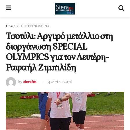
Home
ΠΡΟΤΕΙΝΟΜΕΝΑ
Τσοτύλι: Αργυρό μετάλλιο στη
διοργάνωση SPECIAL
OLYMPICS για τον Λευτέρη-
Ραφαήλ Ζιμπιλίδη
by
sierafm
14 Μαΐου 2026