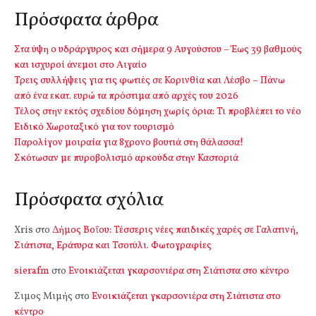
Πρόσφατα άρθρα
Στα ύψη ο υδράργυρος και σήμερα 9 Αυγούστου – Έως 39 βαθμούς
και ισχυροί άνεμοι στο Αιγαίο
Τρεις συλλήψεις για τις φωτιές σε Κορινθία και Λέσβο – Πάνω
από ένα εκατ. ευρώ τα πρόστιμα από αρχές του 2026
Τέλος στην εκτός σχεδίου δόμηση χωρίς όρια: Τι προβλέπει το νέο
Ειδικό Χωροταξικό για τον τουρισμό
Παρολίγον μοιραία για 8χρονο βουτιά στη θάλασσα!
Σκότωσαν με πυροβολισμό αρκούδα στην Καστοριά
Πρόσφατα σχόλια
Xris
στο
Δήμος Βοΐου: Τέσσερις νέες παιδικές χαρές σε Γαλατινή,
Σιάτιστα, Εράτυρα και Τσοτύλι. Φωτογραφίες
sierafm
στο
Ενοικιάζεται γκαρσονιέρα στη Σιάτιστα στο κέντρο
Σιμος Μιμής
στο
Ενοικιάζεται γκαρσονιέρα στη Σιάτιστα στο
κέντρο