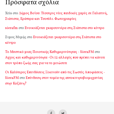
Πρόσφατα σχόλια
Xris
στο
Δήμος Βοΐου: Τέσσερις νέες παιδικές χαρές σε Γαλατινή,
Σιάτιστα, Εράτυρα και Τσοτύλι. Φωτογραφίες
sierafm
στο
Ενοικιάζεται γκαρσονιέρα στη Σιάτιστα στο κέντρο
Σιμος Μιμής
στο
Ενοικιάζεται γκαρσονιέρα στη Σιάτιστα στο
κέντρο
Το Μυστικό μιας Ποιοτικής Καθημερινότητας - SieraFM
στο
Αγχος και καθημερινότητα -Οι 12 αλλαγές που πρέπει να κάνετε
στον τρόπο ζωής σας για να το μειώσετε
Οι Καλύτερες Επενδύσεις Ξεκινούν από τις Σωστές Αποφάσεις -
SieraFM
στο
Επένδυση στον τομέα της αυτοκινητοβιομηχανίας
στην Κοζάνη?