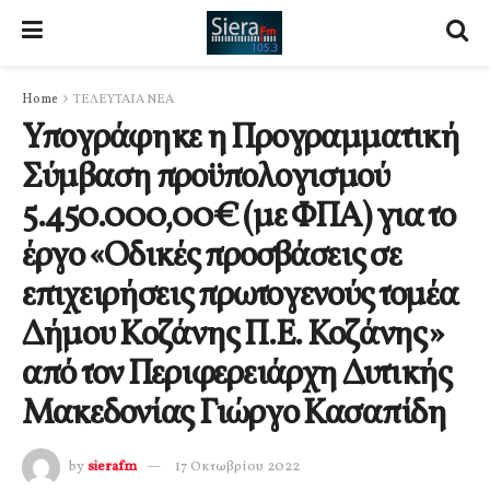
Home
ΤΕΛΕΥΤΑΙΑ ΝΕΑ
Υπογράφηκε η Προγραμματική
Σύμβαση προϋπολογισμού
5.450.000,00€ (με ΦΠΑ) για το
έργο «Οδικές προσβάσεις σε
επιχειρήσεις πρωτογενούς τομέα
Δήμου Κοζάνης Π.Ε. Κοζάνης»
από τον Περιφερειάρχη Δυτικής
Μακεδονίας Γιώργο Κασαπίδη
by
sierafm
17 Οκτωβρίου 2022