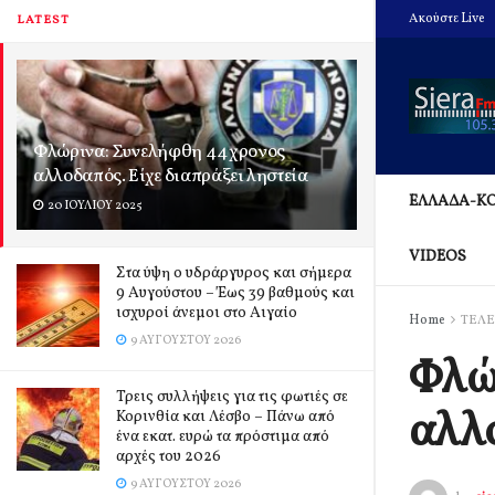
Ακούστε Live
LATEST
Φλώρινα: Συνελήφθη 44χρονος
αλλοδαπός. Είχε διαπράξει ληστεία
ΕΛΛΑΔΑ-Κ
20 ΙΟΥΛΊΟΥ 2025
VIDEOS
Στα ύψη ο υδράργυρος και σήμερα
9 Αυγούστου – Έως 39 βαθμούς και
ισχυροί άνεμοι στο Αιγαίο
Home
ΤΕΛΕ
9 ΑΥΓΟΎΣΤΟΥ 2026
Φλώ
Τρεις συλλήψεις για τις φωτιές σε
αλλο
Κορινθία και Λέσβο – Πάνω από
ένα εκατ. ευρώ τα πρόστιμα από
αρχές του 2026
9 ΑΥΓΟΎΣΤΟΥ 2026