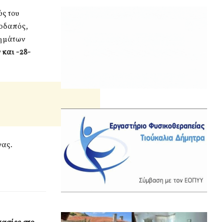
ύς του
οδαπός,
γημάτων
 και -28-
νας.