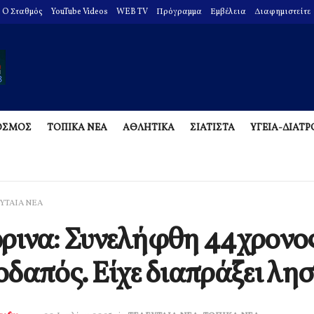
O Σταθμός
YouTube Videos
WEB TV
Πρόγραμμα
Εμβέλεια
Διαφημιστείτε
ΟΣΜΟΣ
ΤΟΠΙΚΑ ΝΕΑ
ΑΘΛΗΤΙΚΑ
ΣΙΑΤΙΣΤΑ
ΥΓΕΙΑ-ΔΙΑΤ
ΥΤΑΙΑ ΝΕΑ
ρινα: Συνελήφθη 44χρονο
δαπός. Είχε διαπράξει λησ