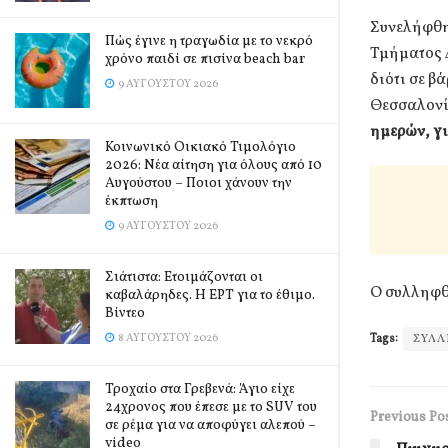
Συνελήφθη 
Πώς έγινε η τραγωδία με το νεκρό
Τμήματος 
χρόνο παιδί σε πισίνα beach bar
διότι σε β
9 ΑΥΓΟΎΣΤΟΥ 2026
Θεσσαλονί
ημερών, γι
Κοινωνικό Οικιακό Τιμολόγιο
2026: Νέα αίτηση για όλους από 10
Αυγούστου – Ποιοι χάνουν την
έκπτωση
9 ΑΥΓΟΎΣΤΟΥ 2026
Σιάτιστα: Ετοιμάζονται οι
Ο συλληφθ
καβαλάρηδες. Η ΕΡΤ για το έθιμο.
Βίντεο
8 ΑΥΓΟΎΣΤΟΥ 2026
Tags:
ΣΥΛ
Τροχαίο στα Γρεβενά: Άγιο είχε
24χρονος που έπεσε με το SUV του
Previous Po
σε ρέμα για να αποφύγει αλεπού –
video