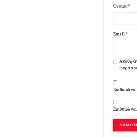
*
Όνομα
*
Email
Αποθήκευ
φορά που
Επιθυμώ να 
Επιθυμώ να 