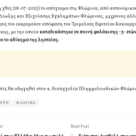
χθες (18-07-2025) το απόγευμα στη Φλώρινα, από αστυνομικο
Δίωξης και Εξιχνίασης Εγκλημάτων Φλώρινας, 44χρονος αλλ
άρος του εκκρεμούσε απόφαση του Τριμελούς Εφετείου Κακουρ
κης, με την οποία
καταδικάστηκε σε ποινή φυλάκισης -3- ετών
α το αδίκημα της ληστείας.
είς θα οδηγηθεί στον κ. Εισαγγελέα Πλημμελειοδικών Φλώρι
ΛΗΨΗ
ΦΛΩΡΙΝΑ
st
Next Post