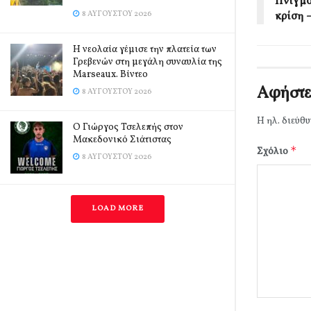
Πνιγμο
8 ΑΥΓΟΎΣΤΟΥ 2026
κρίση –
Η νεολαία γέμισε την πλατεία των
Γρεβενών στη μεγάλη συναυλία της
Marseaux. Βίντεο
Αφήστε
8 ΑΥΓΟΎΣΤΟΥ 2026
Η ηλ. διεύθυ
Ο Γιώργος Τσελεπής στον
Μακεδονικό Σιάτιστας
*
Σχόλιο
8 ΑΥΓΟΎΣΤΟΥ 2026
LOAD MORE