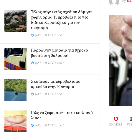
by
si
Τέλος στην εκτός σχεδίου δόμηση
χωρίς όρια: Τι προβλέπει το νέο
Ειδικό Χωροταξικό για τον
τουρισμό
9 ΑΥΓΟΎΣΤΟΥ 2026
Παρολίγον μοιραία για 8χρονο
βουτιά στη θάλασσα!
9 ΑΥΓΟΎΣΤΟΥ 2026
Σκότωσαν με πυροβολισμό
αρκούδα στην Καστοριά
9 ΑΥΓΟΎΣΤΟΥ 2026
Πώς να ξεφορτωθείτε το κοιλιακό
0
λίπος
SHARES
VI
9 ΑΥΓΟΎΣΤΟΥ 2026