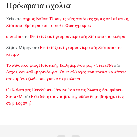
Πρόσφατα σχόλια
Xris
στο
Δήμος Βοΐου: Τέσσερις νέες παιδικές χαρές σε Γαλατινή,
Σιάτιστα, Εράτυρα και Τσοτύλι. Φωτογραφίες
sierafm
στο
Ενοικιάζεται γκαρσονιέρα στη Σιάτιστα στο κέντρο
Σιμος Μιμής
στο
Ενοικιάζεται γκαρσονιέρα στη Σιάτιστα στο
κέντρο
Το Μυστικό μιας Ποιοτικής Καθημερινότητας - SieraFM
στο
Αγχος και καθημερινότητα -Οι 12 αλλαγές που πρέπει να κάνετε
στον τρόπο ζωής σας για να το μειώσετε
Οι Καλύτερες Επενδύσεις Ξεκινούν από τις Σωστές Αποφάσεις -
SieraFM
στο
Επένδυση στον τομέα της αυτοκινητοβιομηχανίας
στην Κοζάνη?