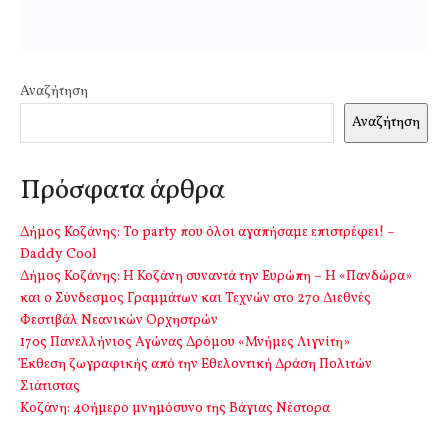
Αναζήτηση
Αναζήτηση
Πρόσφατα άρθρα
Δήμος Κοζάνης: Το party που όλοι αγαπήσαμε επιστρέφει! –
Daddy Cool
Δήμος Κοζάνης: Η Κοζάνη συναντά την Ευρώπη – Η «Πανδώρα»
και ο Σύνδεσμος Γραμμάτων και Τεχνών στο 27ο Διεθνές
Φεστιβάλ Νεανικών Ορχηστρών
17ος Πανελλήνιος Αγώνας Δρόμου «Μνήμες Λιγνίτη»
Έκθεση ζωγραφικής από την Εθελοντική Δράση Πολιτών
Σιάτιστας
Kοζάνη: 40ήμερο μνημόσυνο της Βάγιας Νέστορα