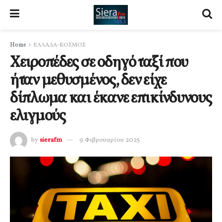
Home
ΕΛΛΑΔΑ-ΚΟΣΜΟΣ
Χειροπέδες σε οδηγό ταξί που
ήταν μεθυσμένος, δεν είχε
δίπλωμα και έκανε επικίνδυνους
ελιγμούς
by
sierafm
9 Φεβρουαρίου 2025