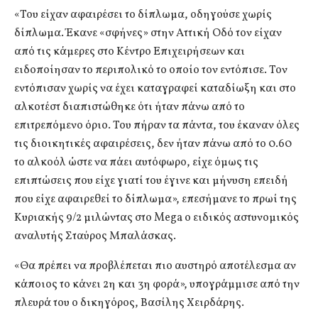
«Του είχαν αφαιρέσει το δίπλωμα, οδηγούσε χωρίς
δίπλωμα. Έκανε «σφήνες» στην Αττική Οδό τον είχαν
από τις κάμερες στο Κέντρο Επιχειρήσεων και
ειδοποίησαν το περιπολικό το οποίο τον εντόπισε. Τον
εντόπισαν χωρίς να έχει καταγραφεί καταδίωξη και στο
αλκοτέστ διαπιστώθηκε ότι ήταν πάνω από το
επιτρεπόμενο όριο. Του πήραν τα πάντα, του έκαναν όλες
τις διοικητικές αφαιρέσεις, δεν ήταν πάνω από το 0.60
το αλκοόλ ώστε να πάει αυτόφωρο, είχε όμως τις
επιπτώσεις που είχε γιατί του έγινε και μήνυση επειδή
που είχε αφαιρεθεί το δίπλωμα», επεσήμανε το πρωί της
Κυριακής 9/2 μιλώντας στο Mega ο ειδικός αστυνομικός
αναλυτής Σταύρος Μπαλάσκας.
«Θα πρέπει να προβλέπεται πιο αυστηρό αποτέλεσμα αν
κάποιος το κάνει 2η και 3η φορά», υπογράμμισε από την
πλευρά του ο δικηγόρος, Βασίλης Χειρδάρης.