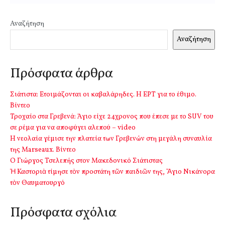
Αναζήτηση
Αναζήτηση
Πρόσφατα άρθρα
Σιάτιστα: Ετοιμάζονται οι καβαλάρηδες. Η ΕΡΤ για το έθιμο.
Βίντεο
Τροχαίο στα Γρεβενά: Άγιο είχε 24χρονος που έπεσε με το SUV του
σε ρέμα για να αποφύγει αλεπού – video
Η νεολαία γέμισε την πλατεία των Γρεβενών στη μεγάλη συναυλία
της Marseaux. Βίντεο
Ο Γιώργος Τσελεπής στον Μακεδονικό Σιάτιστας
Ἡ Καστοριὰ τίμησε τὸν προστάτη τῶν παιδιῶν της, Ἅγιο Νικάνορα
τὸν Θαυματουργό
Πρόσφατα σχόλια