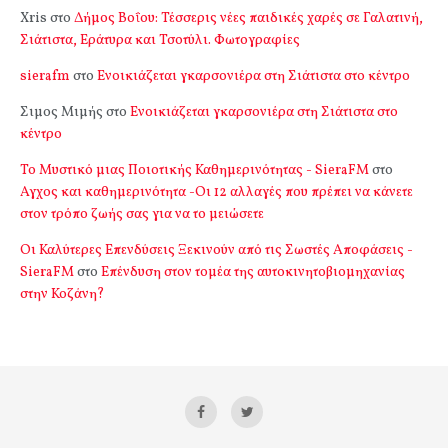
Xris
στο
Δήμος Βοΐου: Τέσσερις νέες παιδικές χαρές σε Γαλατινή,
Σιάτιστα, Εράτυρα και Τσοτύλι. Φωτογραφίες
sierafm
στο
Ενοικιάζεται γκαρσονιέρα στη Σιάτιστα στο κέντρο
Σιμος Μιμής
στο
Ενοικιάζεται γκαρσονιέρα στη Σιάτιστα στο
κέντρο
Το Μυστικό μιας Ποιοτικής Καθημερινότητας - SieraFM
στο
Αγχος και καθημερινότητα -Οι 12 αλλαγές που πρέπει να κάνετε
στον τρόπο ζωής σας για να το μειώσετε
Οι Καλύτερες Επενδύσεις Ξεκινούν από τις Σωστές Αποφάσεις -
SieraFM
στο
Επένδυση στον τομέα της αυτοκινητοβιομηχανίας
στην Κοζάνη?