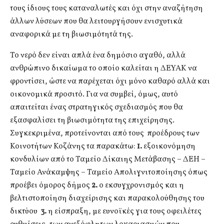
τους ίδιους τους καταναλωτές και όχι στην αναζήτηση
άλλων λύσεων που θα λειτουργήσουν ενισχυτικά
αναφορικά με τη βιωσιμότητά της.
Το νερό δεν είναι απλά ένα δημόσιο αγαθό, αλλά
ανθρώπινο δικαίωμα το οποίο καλείται η ΔΕΥΑΚ να
φροντίσει, ώστε να παρέχεται όχι μόνο καθαρό αλλά και
οικονομικά προσιτό. Για να συμβεί, όμως, αυτό
απαιτείται ένας στρατηγικός σχεδιασμός που θα
εξασφαλίσει τη βιωσιμότητα της επιχείρησης.
Συγκεκριμένα, προτείνονται από τους προέδρους των
Κοινοτήτων Κοζάνης τα παρακάτω:
1.
εξοικονόμηση
κονδυλίων από το Ταμείο Δίκαιης Μετάβασης – ΔΕΗ –
Ταμείο Ανάκαμψης – Ταμείο Απολιγνιτοποίησης όπως
προέβει όμορος δήμος
2.
ο εκσυγχρονισμός και η
βελτιστοποίηση διαχείρισης και παρακολούθησης του
δικτύου
3.
η είσπραξη, με ευνοϊκές για τους οφειλέτες