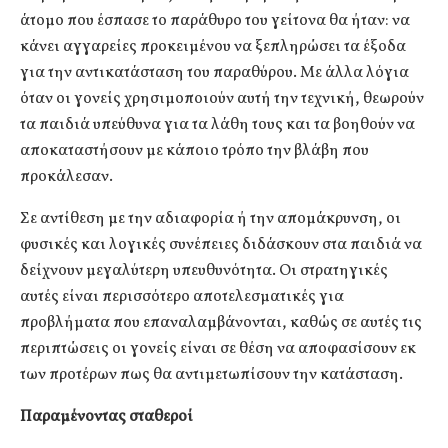
άτομο που έσπασε το παράθυρο του γείτονα θα ήταν: να
κάνει αγγαρείες προκειμένου να ξεπληρώσει τα έξοδα
για την αντικατάσταση του παραθύρου. Με άλλα λόγια
όταν οι γονείς χρησιμοποιούν αυτή την τεχνική, θεωρούν
τα παιδιά υπεύθυνα για τα λάθη τους και τα βοηθούν να
αποκαταστήσουν με κάποιο τρόπο την βλάβη που
προκάλεσαν.
Σε αντίθεση με την αδιαφορία ή την απομάκρυνση, οι
φυσικές και λογικές συνέπειες διδάσκουν στα παιδιά να
δείχνουν μεγαλύτερη υπευθυνότητα. Οι στρατηγικές
αυτές είναι περισσότερο αποτελεσματικές για
προβλήματα που επαναλαμβάνονται, καθώς σε αυτές τις
περιπτώσεις οι γονείς είναι σε θέση να αποφασίσουν εκ
των προτέρων πως θα αντιμετωπίσουν την κατάσταση.
Παραμένοντας σταθεροί