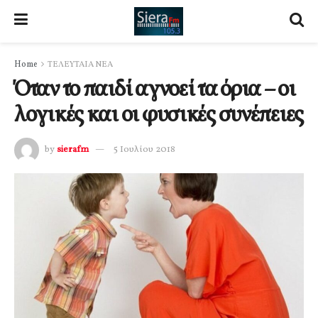
Home
ΤΕΛΕΥΤΑΙΑ ΝΕΑ
Όταν το παιδί αγνοεί τα όρια – οι
λογικές και οι φυσικές συνέπειες
by
sierafm
5 Ιουλίου 2018