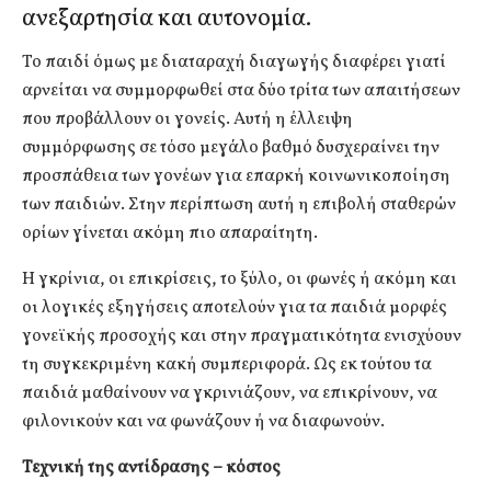
ανεξαρτησία και αυτονομία.
Το παιδί όμως με διαταραχή διαγωγής διαφέρει γιατί
αρνείται να συμμορφωθεί στα δύο τρίτα των απαιτήσεων
που προβάλλουν οι γονείς. Αυτή η έλλειψη
συμμόρφωσης σε τόσο μεγάλο βαθμό δυσχεραίνει την
προσπάθεια των γονέων για επαρκή κοινωνικοποίηση
των παιδιών. Στην περίπτωση αυτή η επιβολή σταθερών
ορίων γίνεται ακόμη πιο απαραίτητη.
Η γκρίνια, οι επικρίσεις, το ξύλο, οι φωνές ή ακόμη και
οι λογικές εξηγήσεις αποτελούν για τα παιδιά μορφές
γονεϊκής προσοχής και στην πραγματικότητα ενισχύουν
τη συγκεκριμένη κακή συμπεριφορά. Ως εκ τούτου τα
παιδιά μαθαίνουν να γκρινιάζουν, να επικρίνουν, να
φιλονικούν και να φωνάζουν ή να διαφωνούν.
Τεχνική της αντίδρασης – κόστος