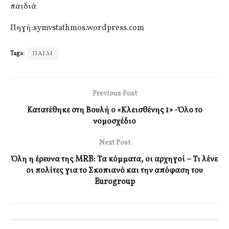
παιδιά
Πηγή:symvstathmos.wordpress.com
Tags:
ΠΑΙΔΙ
Previous Post
Κατατέθηκε στη Βουλή ο «Κλεισθένης 1» -Όλο το
νομοσχέδιο
Next Post
Όλη η έρευνα της MRB: Τα κόμματα, οι αρχηγοί – Τι λένε
οι πολίτες για το Σκοπιανό και την απόφαση του
Eurogroup