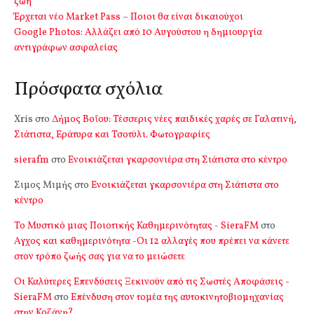
ζωή
Έρχεται νέο Market Pass – Ποιοι θα είναι δικαιούχοι
Google Photos: Αλλάζει από 10 Αυγούστου η δημιουργία
αντιγράφων ασφαλείας
Πρόσφατα σχόλια
Xris
στο
Δήμος Βοΐου: Τέσσερις νέες παιδικές χαρές σε Γαλατινή,
Σιάτιστα, Εράτυρα και Τσοτύλι. Φωτογραφίες
sierafm
στο
Ενοικιάζεται γκαρσονιέρα στη Σιάτιστα στο κέντρο
Σιμος Μιμής
στο
Ενοικιάζεται γκαρσονιέρα στη Σιάτιστα στο
κέντρο
Το Μυστικό μιας Ποιοτικής Καθημερινότητας - SieraFM
στο
Αγχος και καθημερινότητα -Οι 12 αλλαγές που πρέπει να κάνετε
στον τρόπο ζωής σας για να το μειώσετε
Οι Καλύτερες Επενδύσεις Ξεκινούν από τις Σωστές Αποφάσεις -
SieraFM
στο
Επένδυση στον τομέα της αυτοκινητοβιομηχανίας
στην Κοζάνη?