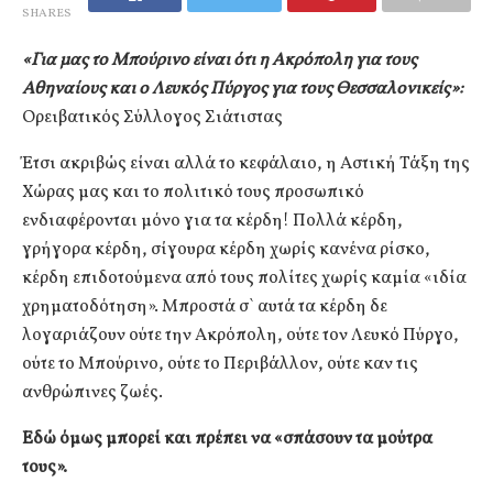
SHARES
«Για μας το Μπούρινο είναι ότι η Ακρόπολη για τους
Αθηναίους και ο Λευκός Πύργος για τους Θεσσαλονικείς»:
Ορειβατικός Σύλλογος Σιάτιστας
Έτσι ακριβώς είναι αλλά το κεφάλαιο, η Αστική Τάξη της
Χώρας μας και το πολιτικό τους προσωπικό
ενδιαφέρονται μόνο για τα κέρδη! Πολλά κέρδη,
γρήγορα κέρδη, σίγουρα κέρδη χωρίς κανένα ρίσκο,
κέρδη επιδοτούμενα από τους πολίτες χωρίς καμία «ιδία
χρηματοδότηση». Μπροστά σ` αυτά τα κέρδη δε
λογαριάζουν ούτε την Ακρόπολη, ούτε τον Λευκό Πύργο,
ούτε το Μπούρινο, ούτε το Περιβάλλον, ούτε καν τις
ανθρώπινες ζωές.
Εδώ όμως μπορεί και πρέπει να «σπάσουν τα μούτρα
τους».