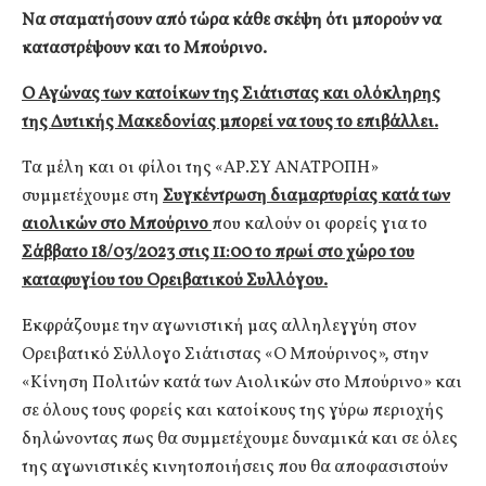
Να σταματήσουν από τώρα κάθε σκέψη ότι μπορούν να
καταστρέψουν και το Μπούρινο.
Ο Αγώνας των κατοίκων της Σιάτιστας και ολόκληρης
της Δυτικής Μακεδονίας μπορεί να τους το επιβάλλει.
Τα μέλη και οι φίλοι της «ΑΡ.ΣΥ ΑΝΑΤΡΟΠΗ»
συμμετέχουμε στη
Συγκέντρωση διαμαρτυρίας κατά των
αιολικών στο Μπούρινο
που καλούν οι φορείς για το
Σάββατο 18/03/2023 στις 11:00 το πρωί στο χώρο του
καταφυγίου του Ορειβατικού Συλλόγου.
Εκφράζουμε την αγωνιστική μας αλληλεγγύη στον
Ορειβατικό Σύλλογο Σιάτιστας «Ο Μπούρινος», στην
«Κίνηση Πολιτών κατά των Αιολικών στο Μπούρινο» και
σε όλους τους φορείς και κατοίκους της γύρω περιοχής
δηλώνοντας πως θα συμμετέχουμε δυναμικά και σε όλες
της αγωνιστικές κινητοποιήσεις που θα αποφασιστούν