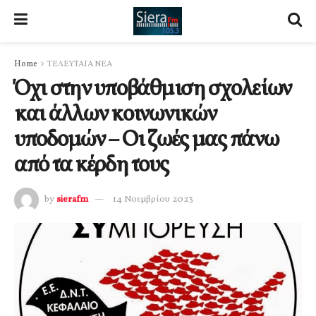
Home
ΤΕΛΕΥΤΑΙΑ ΝΕΑ
Όχι στην υποβάθμιση σχολείων
και άλλων κοινωνικών
υποδομών – Οι ζωές μας πάνω
από τα κέρδη τους
by
sierafm
14 Νοεμβρίου 2023