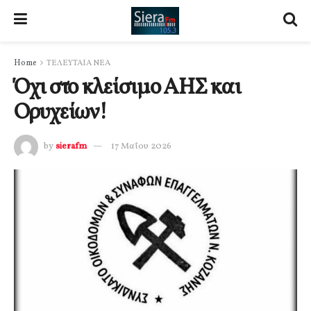
Home
ΤΕΛΕΥΤΑΙΑ ΝΕΑ
Όχι στο κλείσιμο ΑΗΣ και
Ορυχείων!
by
sierafm
17 Μαΐου 2026