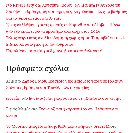
13o River Party στη Χρυσαυγή Βοΐου, την Πέμπτη 13 Αυγούστου
Στα ύψη ο υδράργυρος και σήμερα 9 Αυγούστου – Έως 39 βαθμούς
και ισχυροί άνεμοι στο Αιγαίο
Τρεις συλλήψεις για τις φωτιές σε Κορινθία και Λέσβο – Πάνω
από ένα εκατ. ευρώ τα πρόστιμα από αρχές του 2026
Τέλος στην εκτός σχεδίου δόμηση χωρίς όρια: Τι προβλέπει το νέο
Ειδικό Χωροταξικό για τον τουρισμό
Παρολίγον μοιραία για 8χρονο βουτιά στη θάλασσα!
Πρόσφατα σχόλια
Xris
στο
Δήμος Βοΐου: Τέσσερις νέες παιδικές χαρές σε Γαλατινή,
Σιάτιστα, Εράτυρα και Τσοτύλι. Φωτογραφίες
sierafm
στο
Ενοικιάζεται γκαρσονιέρα στη Σιάτιστα στο κέντρο
Σιμος Μιμής
στο
Ενοικιάζεται γκαρσονιέρα στη Σιάτιστα στο
κέντρο
Το Μυστικό μιας Ποιοτικής Καθημερινότητας - SieraFM
στο