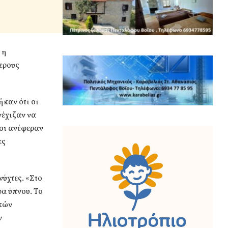
 η
ερους
ήκαν ότι οι
νέχιζαν να
βοι ανέφεραν
ες
νύχτες. «Στο
ρα ύπνου. Το
ικών
ν