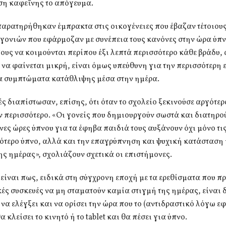
η καφεΐνης το απόγευμα.
αρατηρήθηκαν έμπρακτα στις οικογένειες που έβαζαν τέτοιους
 γονιών που εφάρμοζαν με συνέπεια τους κανόνες στην ώρα ύπν
τους να κοιμούνται περίπου έξι λεπτά περισσότερο κάθε βράδυ,
 να φαίνεται μικρή, είναι όμως υπεύθυνη για την περισσότερη 
ρα συμπτώματα κατάθλιψης μέσα στην ημέρα.
ές διαπίστωσαν, επίσης, ότι όταν το σχολείο ξεκινούσε αργότερ
 περισσότερο. «Οι γονείς που δημιουργούν σωστά και διατηρού
ες ώρες ύπνου για τα έφηβα παιδιά τους αυξάνουν όχι μόνο τις
ότερο ύπνο, αλλά και την επαγρύπνηση και ψυχική κατάσταση 
ης ημέρας», σχολιάζουν σχετικά οι επιστήμονες.
είναι πως, ειδικά στη σύγχρονη εποχή με τα ερεθίσματα που π
ές συσκευές να μη σταματούν καμία στιγμή της ημέρας, είναι 
 να ελέγξει και να ορίσει την ώρα που το (αντιδραστικό λόγω ε
α κλείσει το κινητό ή το tablet και θα πέσει για ύπνο.