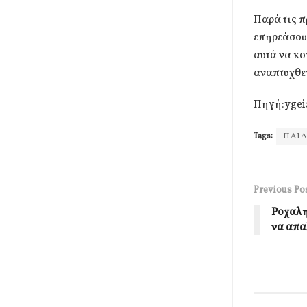
Παρά τις π
επηρεάσουν
αυτά να κο
αναπτυχθε
Πηγή:ygei
Tags:
ΠΑΙΔ
Previous Po
Ροχαλη
να απα