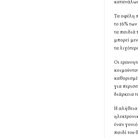
κατανάλωσ
Τα οφέλη π
το 16% των
τα παιδιά 
μπορεί μεν
τα λιγότε
Οι ερευνητ
κοιμούνταν
καθορισμέν
για περισσ
διάρκεια τ
Η αλήθεια 
ηλεκτρονικ
έναν γονιό
παιδί του θ