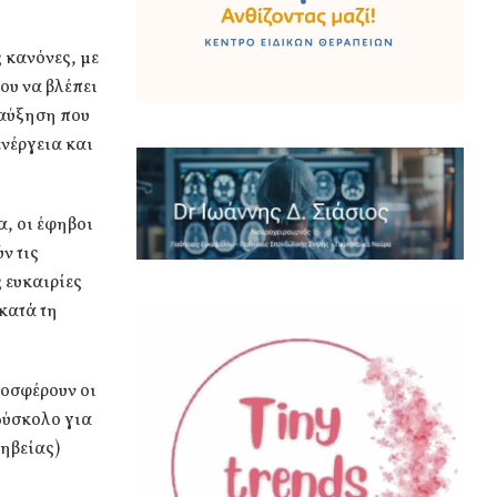
 κανόνες, με
ου να βλέπει
 αύξηση που
ενέργεια και
α, οι έφηβοι
ν τις
 ευκαιρίες
κατά τη
ροσφέρουν οι
δύσκολο για
φηβείας)