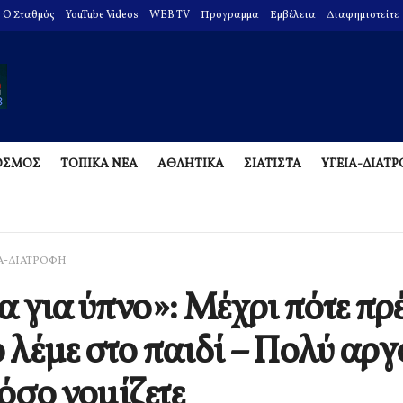
O Σταθμός
YouTube Videos
WEB TV
Πρόγραμμα
Εμβέλεια
Διαφημιστείτε
ΟΣΜΟΣ
ΤΟΠΙΚΑ ΝΕΑ
ΑΘΛΗΤΙΚΑ
ΣΙΑΤΙΣΤΑ
ΥΓΕΙΑ-ΔΙΑΤ
Α-ΔΙΑΤΡΟΦΗ
 για ύπνο»: Μέχρι πότε πρ
ο λέμε στο παιδί – Πολύ αρ
όσο νομίζετε