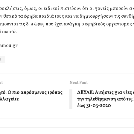
ροκλήσεις, όμως, οι ειδικοί πιστεύουν ότι οι γονείς μπορούν 
 θετικά τα έφηβα παιδιά τους και να δημιουργήσουν τις συνθή
ιμούνται τις 8-9 ώρες που έχει ανάγκη ο εφηβικός οργανισμός 
ί σωστά.
amou.gr
Ι
st
Next Post
τό: Ο πιο απρόσμενος τρόπος
ΔΕΥΑΚ: Αιτήσεις για νέες 
λλαγείτε
την τηλεθέρμανση από τις
έως 31-03-2020