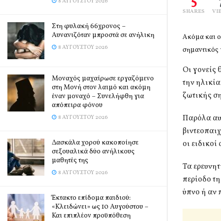
5
8 ΑΥΓΟΎΣΤΟΥ 2026
SHARES
VI
Στη φυλακή 66χρονος –
Αυνανιζόταν μπροστά σε ανήλικη
Ακόμα και ο
8 ΑΥΓΟΎΣΤΟΥ 2026
σημαντικός 
Οι γονείς 
Μοναχός μαχαίρωσε εργαζόμενο
την ηλικία
στη Μονή στον λαιμό και ακόμη
ζωτικής ση
έναν μοναχό – Συνελήφθη για
απόπειρα φόνου
Παρόλα αυ
8 ΑΥΓΟΎΣΤΟΥ 2026
βιντεοπαιχ
Δασκάλα χορού κακοποίησε
οι ειδικοί
σεξουαλικά δύο ανήλικους
μαθητές της
Τα ερευνητ
8 ΑΥΓΟΎΣΤΟΥ 2026
περίοδο τη
ύπνο ή αν 
Έκτακτο επίδομα παιδιού:
«Κλειδώνει» ως 10 Αυγούστου –
Και επιπλέον προϋπόθεση