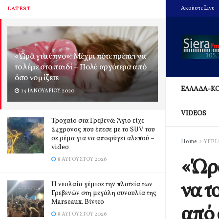
Ακούστε Live
LATEST
«Ώρα για ύπνο»: Μέχρι πότε πρέπει να
το λέμε στο παιδί – Πολύ αργότερα από
όσο νομίζετε
ΕΛΛΑΔΑ-Κ
15 ΙΑΝΟΥΑΡΊΟΥ 2020
VIDEOS
Τροχαίο στα Γρεβενά: Άγιο είχε
24χρονος που έπεσε με το SUV του
σε ρέμα για να αποφύγει αλεπού –
Home
ΥΓΕΙ
video
«Ώρα
8 ΑΥΓΟΎΣΤΟΥ 2026
να τ
Η νεολαία γέμισε την πλατεία των
Γρεβενών στη μεγάλη συναυλία της
Marseaux. Βίντεο
από 
8 ΑΥΓΟΎΣΤΟΥ 2026