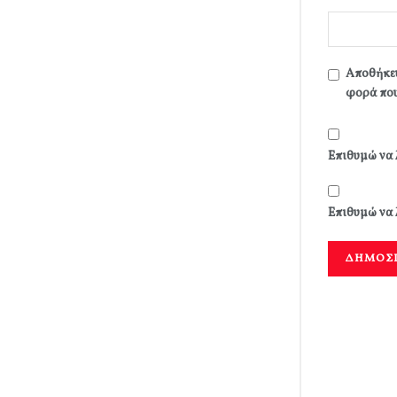
Αποθήκευ
φορά που
Επιθυμώ να 
Επιθυμώ να 