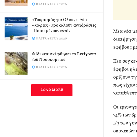
8 ΑΥΓΟΎΣΤΟΥ 2026
«Τουρισμός για Όλους»: Δύο
«κόφτες» προκαλούν αντιδράσεις
-Ποιοι μένουν εκτός
Μια νέα με
διατήρηση
8 ΑΥΓΟΎΣΤΟΥ 2026
εφήβους μπ
Φίδι «επισκέφθηκε» τα Επείγοντα
του Νοσοκομείου
Πιο συγκεκ
8 ΑΥΓΟΎΣΤΟΥ 2026
έφηβοι ηλι
ορίζουν τη
πως είχαν 
LOAD MORE
καταθλιπτι
Οι ερευνητ
74% των βρ
1/3 των γο
συσκευών π