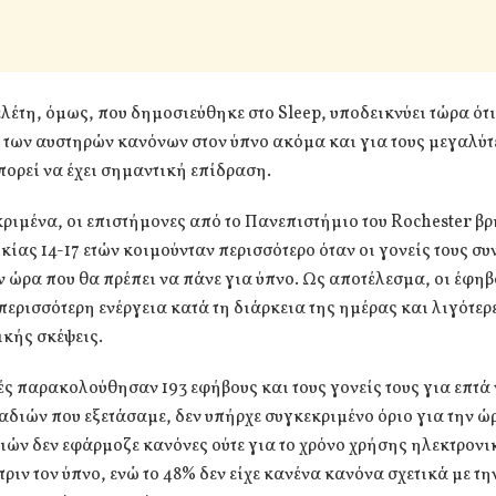
λέτη, όμως, που δημοσιεύθηκε στο Sleep, υποδεικνύει τώρα ότι
 των αυστηρών κανόνων στον ύπνο ακόμα και για τους μεγαλύτ
ορεί να έχει σημαντική επίδραση.
ριμένα, οι επιστήμονες από το Πανεπιστήμιο του Rochester βρ
κίας 14-17 ετών κοιμούνταν περισσότερο όταν οι γονείς τους συ
ν ώρα που θα πρέπει να πάνε για ύπνο. Ως αποτέλεσμα, οι έφη
περισσότερη ενέργεια κατά τη διάρκεια της ημέρας και λιγότερ
κής σκέψεις.
ές παρακολούθησαν 193 εφήβους και τους γονείς τους για επτά 
αδιών που εξετάσαμε, δεν υπήρχε συγκεκριμένο όριο για την ώ
νιών δεν εφάρμοζε κανόνες ούτε για το χρόνο χρήσης ηλεκτρον
ριν τον ύπνο, ενώ το 48% δεν είχε κανένα κανόνα σχετικά με τη