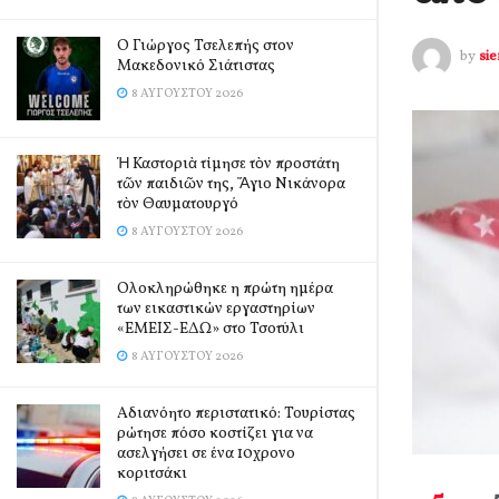
Ο Γιώργος Τσελεπής στον
by
si
Μακεδονικό Σιάτιστας
8 ΑΥΓΟΎΣΤΟΥ 2026
Ἡ Καστοριὰ τίμησε τὸν προστάτη
τῶν παιδιῶν της, Ἅγιο Νικάνορα
τὸν Θαυματουργό
8 ΑΥΓΟΎΣΤΟΥ 2026
Ολοκληρώθηκε η πρώτη ημέρα
των εικαστικών εργαστηρίων
«ΕΜΕΙΣ-ΕΔΩ» στο Τσοτύλι
8 ΑΥΓΟΎΣΤΟΥ 2026
Αδιανόητο περιστατικό: Τουρίστας
ρώτησε πόσο κοστίζει για να
ασελγήσει σε ένα 10χρονο
κοριτσάκι