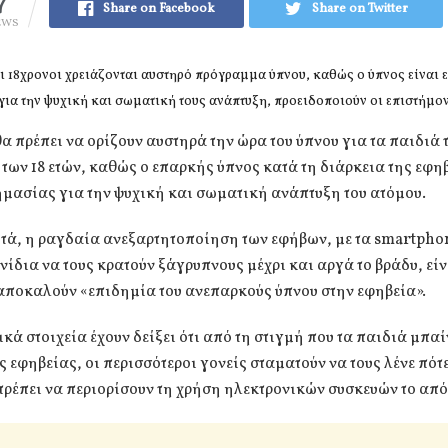
7
Share on Facebook
Share on Twitter
EWS
ι 18χρονοι χρειάζονται αυστηρό πρόγραμμα ύπνου, καθώς ο ύπνος είναι ε
για την ψυχική και σωματική τους ανάπτυξη, προειδοποιούν οι επιστήμο
θα πρέπει να ορίζουν αυστηρά την ώρα του ύπνου για τα παιδιά 
 των 18 ετών, καθώς ο επαρκής ύπνος κατά τη διάρκεια της εφηβ
μασίας για την ψυχική και σωματική ανάπτυξη του ατόμου.
τά, η ραγδαία ανεξαρτητοποίηση των εφήβων, με τα smartphon
νίδια να τους κρατούν ξάγρυπνους μέχρι και αργά το βράδυ, είν
 αποκαλούν «επιδημία του ανεπαρκούς ύπνου στην εφηβεία».
ικά στοιχεία έχουν δείξει ότι από τη στιγμή που τα παιδιά μπα
ς εφηβείας, οι περισσότεροι γονείς σταματούν να τους λένε πότ
πρέπει να περιορίσουν τη χρήση ηλεκτρονικών συσκευών το απ