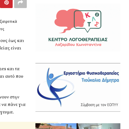
ξαιρετικά
νες
τους έως και
είας είναι
es και τα
αι αυτό που
ίνουν στην
ε να πάνε για
όγευμα.