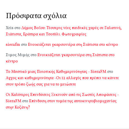
Πρόσφατα σχόλια
Xris
στο
Δήμος Βοΐου: Τέσσερις νέες παιδικές χαρές σε Γαλατινή,
Σιάτιστα, Εράτυρα και Τσοτύλι. Φωτογραφίες
sierafm
στο
Ενοικιάζεται γκαρσονιέρα στη Σιάτιστα στο κέντρο
Σιμος Μιμής
στο
Ενοικιάζεται γκαρσονιέρα στη Σιάτιστα στο
κέντρο
Το Μυστικό μιας Ποιοτικής Καθημερινότητας - SieraFM
στο
Αγχος και καθημερινότητα -Οι 12 αλλαγές που πρέπει να κάνετε
στον τρόπο ζωής σας για να το μειώσετε
Οι Καλύτερες Επενδύσεις Ξεκινούν από τις Σωστές Αποφάσεις -
SieraFM
στο
Επένδυση στον τομέα της αυτοκινητοβιομηχανίας
στην Κοζάνη?