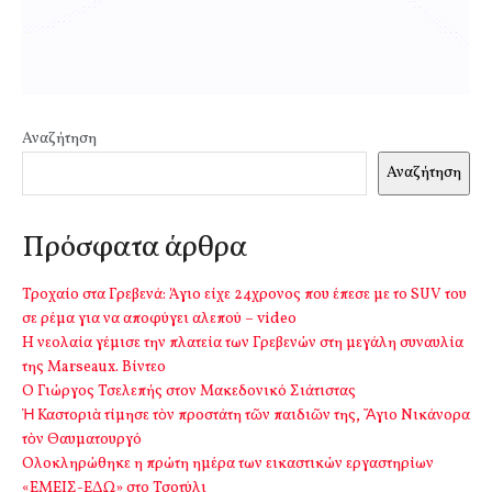
Αναζήτηση
Αναζήτηση
Πρόσφατα άρθρα
Τροχαίο στα Γρεβενά: Άγιο είχε 24χρονος που έπεσε με το SUV του
σε ρέμα για να αποφύγει αλεπού – video
Η νεολαία γέμισε την πλατεία των Γρεβενών στη μεγάλη συναυλία
της Marseaux. Βίντεο
Ο Γιώργος Τσελεπής στον Μακεδονικό Σιάτιστας
Ἡ Καστοριὰ τίμησε τὸν προστάτη τῶν παιδιῶν της, Ἅγιο Νικάνορα
τὸν Θαυματουργό
Ολοκληρώθηκε η πρώτη ημέρα των εικαστικών εργαστηρίων
«ΕΜΕΙΣ-ΕΔΩ» στο Τσοτύλι