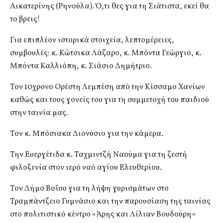
Αικατερίνης (Ρηνούλα). Ό,τι θες για τη Σιάτιστα, εκεί θα
το βρεις!
Για επιπλέον ιστορικά στοιχεία, λεπτομέρειες,
συμβουλές: κ. Κώτσικα Λάζαρο, κ. Μπόντα Γεώργιο, κ.
Μπόντα Καλλιόπη, κ. Σιάσιο Δημήτριο.
Τον 10χρονο Ορέστη Λεμπέση από την Κίσσαμο Χανίων
καθώς και τους γονείς του για τη συμμετοχή του παιδιού
στην ταινία μας.
Τον κ. Μπόσιακα Διονύσιο για την κάμερα.
Την Ευεργέτιδα κ. Ταχμιντζή Ναούμα για τη ζεστή
φιλοξενία στον ιερό ναό αγίου Ελευθερίου.
Τον Δήμο Βοΐου για τη λήψη γυρισμάτων στο
Τραμπάντζειο Γυμνάσιο και την παρουσίαση της ταινίας
στο πολιτιστικό κέντρο «Άρης και Λίλιαν Βουδούρη»