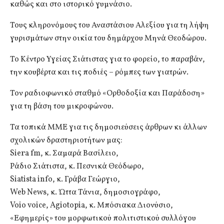
καθώς και στο ιστορικό γυμνάσιο.
Τους κληρονόμους του Αναστάσιου Αλεξίου για τη λήψη
γυρισμάτων στην οικία του δημάρχου Μηνά Θεοδώρου.
Το Κέντρο Υγείας Σιάτιστας για το φορείο, το παραβάν,
την κουβέρτα και τις ποδιές – ρόμπες των γιατρών.
Τον ραδιοφωνικό σταθμό «Ορθοδοξία και Παράδοση»
για τη βάση του μικροφώνου.
Τα τοπικά ΜΜΕ για τις δημοσιεύσεις άρθρων κι άλλων
σχολικών δραστηριοτήτων μας:
Siera fm, κ. Σαμαρά Βασίλειο,
Ράδιο Σιάτιστα, κ. Πεσνικά Θεόδωρο,
Siatista info, κ. Γράβα Γεώργιο,
Web News, κ. Ώττα Τάνια, δημοσιογράφο,
Voio voice, Agiotopia, κ. Μπόσιακα Διονύσιο,
«Εφημερίς» του μορφωτικού πολιτιστικού συλλόγου