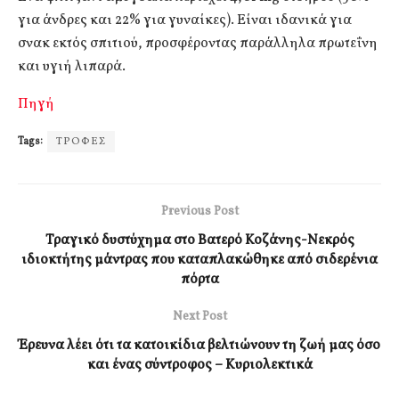
για άνδρες και 22% για γυναίκες). Είναι ιδανικά για
σνακ εκτός σπιτιού, προσφέροντας παράλληλα πρωτεΐνη
και υγιή λιπαρά.
Πηγή
Tags:
ΤΡΟΦΕΣ
Previous Post
Τραγικό δυστύχημα στο Βατερό Κοζάνης-Νεκρός
ιδιοκτήτης μάντρας που καταπλακώθηκε από σιδερένια
πόρτα
Next Post
Έρευνα λέει ότι τα κατοικίδια βελτιώνουν τη ζωή μας όσο
και ένας σύντροφος – Κυριολεκτικά