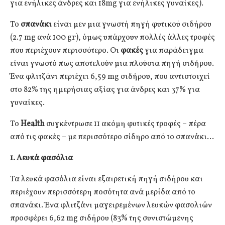
για ενήλικες άνδρες και 18mg για ενήλικες γυναίκες).
Το
σπανάκι
είναι μεν μια γνωστή πηγή φυτικού σιδήρου
(2.7 mg ανά 100 gr), όμως υπάρχουν πολλές άλλες τροφές
που περιέχουν περισσότερο. Οι
φακές
για παράδειγμα
είναι γνωστό πως αποτελούν μια πλούσια πηγή σιδήρου.
Ένα φλιτζάνι περιέχει 6,59 mg σιδήρου, που αντιστοιχεί
στο 82% της ημερήσιας αξίας για άνδρες και 37% για
γυναίκες.
Το
Health
συγκέντρωσε 11 ακόμη φυτικές τροφές – πέρα
από τις φακές – με περισσότερο σίδηρο από το σπανάκι…
1. Λευκά φασόλια
Τα λευκά φασόλια είναι εξαιρετική πηγή σιδήρου και
περιέχουν περισσότερη ποσότητα ανά μερίδα από το
σπανάκι. Ένα φλιτζάνι μαγειρεμένων λευκών φασολιών
προσφέρει 6,62 mg σιδήρου (83% της συνιστώμενης