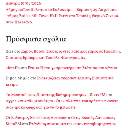
Δευτέρα 10/08/2026
Δήμος Βοΐου: Πολιτιστικό Καλοκαίρι – Κυριακή 09 Αυγούστου
Δήμος Βοΐου: 6th Town Hall Party στο Τσοτύλι, Θερινό Σινεμά
στον Πελεκάνο
Πρόσφατα σχόλια
Xris
στο
Δήμος Βοΐου: Τέσσερις νέες παιδικές χαρές σε Γαλατινή,
Σιάτιστα, Εράτυρα και Τσοτύλι. Φωτογραφίες
sierafm
στο
Ενοικιάζεται γκαρσονιέρα στη Σιάτιστα στο κέντρο
Σιμος Μιμής
στο
Ενοικιάζεται γκαρσονιέρα στη Σιάτιστα στο
κέντρο
Το Μυστικό μιας Ποιοτικής Καθημερινότητας - SieraFM
στο
Αγχος και καθημερινότητα -Οι 12 αλλαγές που πρέπει να κάνετε
στον τρόπο ζωής σας για να το μειώσετε
Οι Καλύτερες Επενδύσεις Ξεκινούν από τις Σωστές Αποφάσεις -
SieraFM
στο
Επένδυση στον τομέα της αυτοκινητοβιομηχανίας