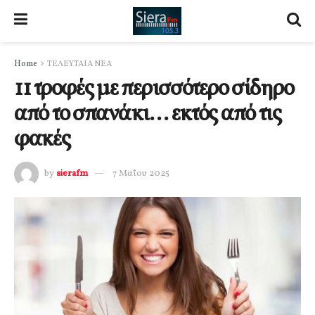
Home
ΤΕΛΕΥΤΑΙΑ ΝΕΑ
11 τροφές με περισσότερο σίδηρο
από το σπανάκι… εκτός από τις
φακές
by
sierafm
7 Μαΐου 2025