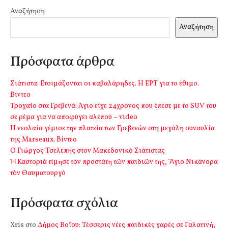
Αναζήτηση
Αναζήτηση
Πρόσφατα άρθρα
Σιάτιστα: Ετοιμάζονται οι καβαλάρηδες. Η ΕΡΤ για το έθιμο.
Βίντεο
Τροχαίο στα Γρεβενά: Άγιο είχε 24χρονος που έπεσε με το SUV του
σε ρέμα για να αποφύγει αλεπού – video
Η νεολαία γέμισε την πλατεία των Γρεβενών στη μεγάλη συναυλία
της Marseaux. Βίντεο
Ο Γιώργος Τσελεπής στον Μακεδονικό Σιάτιστας
Ἡ Καστοριὰ τίμησε τὸν προστάτη τῶν παιδιῶν της, Ἅγιο Νικάνορα
τὸν Θαυματουργό
Πρόσφατα σχόλια
Xris
στο
Δήμος Βοΐου: Τέσσερις νέες παιδικές χαρές σε Γαλατινή,