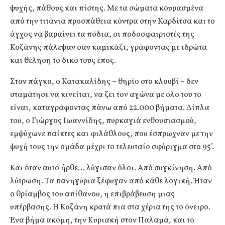
ψυχής, πάθους και πίστης. Με τα σώματα κουρασμένα
από την τιτάνια προσπάθεια κόντρα στην Καρδίτσα και το
άγχος να βαραίνει τα πόδια, οι ποδοσφαιριστές της
Κοζάνης πάλεψαν σαν καμικάζι, γράφοντας με ιδρώτα
και θέληση το δικό τους έπος.
Στον πάγκο, ο Κατακαλίδης – θηρίο στο κλουβί – δεν
σταμάτησε να κινείται, να ζει τον αγώνα με όλο του το
είναι, καταγράφοντας πάνω από 22.000 βήματα. Δίπλα
του, ο Γιώργος Ιωαννίδης, πυρκαγιά ενθουσιασμού,
εμψύχωνε παίκτες και φιλάθλους, που έσπρωχναν με την
ψυχή τους την ομάδα μέχρι το τελευταίο σφύριγμα στο 95’.
Και όταν αυτό ήρθε… λύγισαν όλοι. Από συγκίνηση. Από
λύτρωση. Τα πανηγύρια ξέφυγαν από κάθε λογική. Ήταν
ο θρίαμβος του απίθανου, η επιβράβευση μιας
υπέρβασης. Η Κοζάνη κρατά πια στα χέρια της το όνειρο.
Ένα βήμα ακόμη, την Κυριακή στον Παλαμά, και το