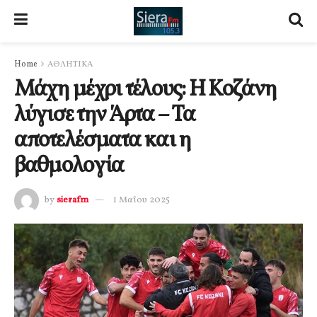
Home
ΑΘΛΗΤΙΚΑ
Μάχη μέχρι τέλους: Η Κοζάνη
λύγισε την Άρτα – Τα
αποτελέσματα και η
βαθμολογία
by
sierafm
1 Μαΐου 2025