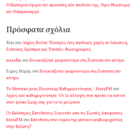
Ἡ Καστοριὰ τίμησε τὸν προστάτη τῶν παιδιῶν της, Ἅγιο Νικάνορα
τὸν Θαυματουργό
Πρόσφατα σχόλια
Xris
στο
Δήμος Βοΐου: Τέσσερις νέες παιδικές χαρές σε Γαλατινή,
Σιάτιστα, Εράτυρα και Τσοτύλι. Φωτογραφίες
sierafm
στο
Ενοικιάζεται γκαρσονιέρα στη Σιάτιστα στο κέντρο
Σιμος Μιμής
στο
Ενοικιάζεται γκαρσονιέρα στη Σιάτιστα στο
κέντρο
Το Μυστικό μιας Ποιοτικής Καθημερινότητας - SieraFM
στο
Αγχος και καθημερινότητα -Οι 12 αλλαγές που πρέπει να κάνετε
στον τρόπο ζωής σας για να το μειώσετε
Οι Καλύτερες Επενδύσεις Ξεκινούν από τις Σωστές Αποφάσεις -
SieraFM
στο
Επένδυση στον τομέα της αυτοκινητοβιομηχανίας
στην Κοζάνη?