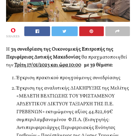
0
SHARES
Η
3η συνεδρίαση της Οικονομικής Επιτροπής της
Περιφέρειας Δυτικής Μακεδονίας
θα πραγματοποιηθεί
την
Τρίτη 17/01/2023 και ώρα 10:00
με 39 θέματα:
Έγκριση πρακτικού προηγούμενης συνεδρίασης
Έγκριση της αναλυτικής ΔΙΑΚΗΡΥΞΗΣ της Μελέτης
«ΜΕΛΕΤΗ ΒΕΛΤΙΩΣΗΣ ΤΟΥ ΥΦΙΣΤΑΜΕΝΟΥ
ΑΡΔΕΥΤΙΚΟΥ ΔΙΚΤΥΟΥ ΤΑΞΙΑΡΧΗ ΤΗΣ Π.Ε.
ΓΡΕΒΕΝΩΝ» εκτιμώμενης αξίας 44.822,69€
συμπεριλαμβανομένου Φ.Π.Α. (Εισηγητής:
Αντιπεριφερειάρχης Περιφερειακής Ενότητας
Γρεβενών – Προϊστάμενος της Δ/νσης Τεχνικών