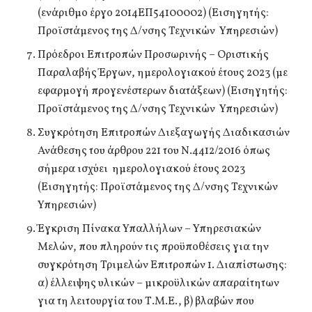
(ενάριθμο έργο 2014ΕΠ54100002) (Εισηγητής:
Προϊστάμενος της Δ/νσης Τεχνικών Υπηρεσιών)
Πρόεδροι Επιτροπών Προσωρινής – Οριστικής
Παραλαβής Έργων, ημερολογιακού έτους 2023 (με
εφαρμογή προγενέστερων διατάξεων) (Εισηγητής:
Προϊστάμενος της Δ/νσης Τεχνικών Υπηρεσιών)
Συγκρότηση Επιτροπών Διεξαγωγής Διαδικασιών
Ανάθεσης του άρθρου 221 του Ν.4412/2016 όπως
σήμερα ισχύει ημερολογιακού έτους 2023
(Εισηγητής: Προϊστάμενος της Δ/νσης Τεχνικών
Υπηρεσιών)
Έγκριση Πίνακα Υπαλλήλων – Υπηρεσιακών
Μελών, που πληρούν τις προϋποθέσεις για την
συγκρότηση Τριμελών Επιτροπών 1. Διαπίστωσης:
α) έλλειψης υλικών – μικροϋλικών απαραίτητων
για τη λειτουργία του Τ.Μ.Ε., β) βλαβών που