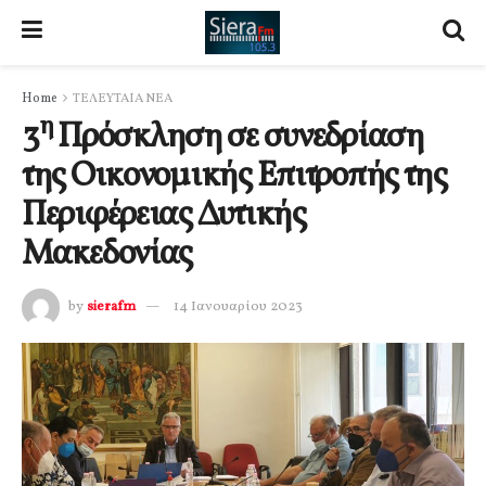
Home
ΤΕΛΕΥΤΑΙΑ ΝΕΑ
η
3
Πρόσκληση σε συνεδρίαση
της Οικονομικής Επιτροπής της
Περιφέρειας Δυτικής
Μακεδονίας
by
sierafm
14 Ιανουαρίου 2023