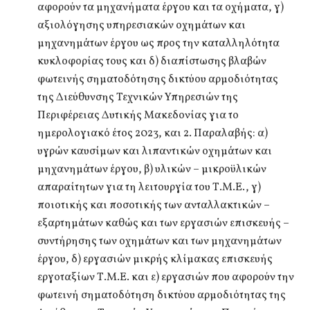
αφορούν τα μηχανήματα έργου και τα οχήματα, γ)
αξιολόγησης υπηρεσιακών οχημάτων και
μηχανημάτων έργου ως προς την καταλληλότητα
κυκλοφορίας τους και δ) διαπίστωσης βλαβών
φωτεινής σηματοδότησης δικτύου αρμοδιότητας
της Διεύθυνσης Τεχνικών Υπηρεσιών της
Περιφέρειας Δυτικής Μακεδονίας για το
ημερολογιακό έτος 2023, και 2. Παραλαβής: α)
υγρών καυσίμων και λιπαντικών οχημάτων και
μηχανημάτων έργου, β) υλικών – μικροϋλικών
απαραίτητων για τη λειτουργία του Τ.Μ.Ε., γ)
ποιοτικής και ποσοτικής των ανταλλακτικών –
εξαρτημάτων καθώς και των εργασιών επισκευής –
συντήρησης των οχημάτων και των μηχανημάτων
έργου, δ) εργασιών μικρής κλίμακας επισκευής
εργοταξίων Τ.Μ.Ε. και ε) εργασιών που αφορούν την
φωτεινή σηματοδότηση δικτύου αρμοδιότητας της