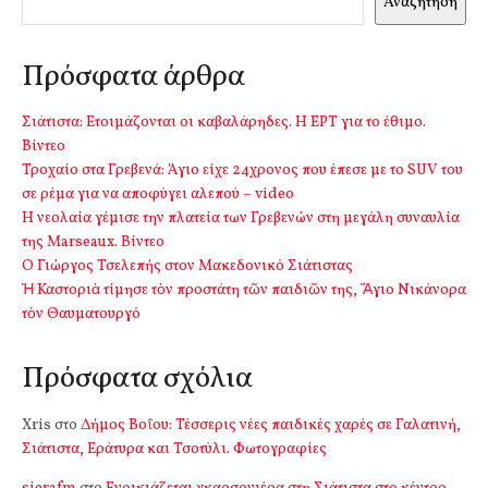
Αναζήτηση
Πρόσφατα άρθρα
Σιάτιστα: Ετοιμάζονται οι καβαλάρηδες. Η ΕΡΤ για το έθιμο.
Βίντεο
Τροχαίο στα Γρεβενά: Άγιο είχε 24χρονος που έπεσε με το SUV του
σε ρέμα για να αποφύγει αλεπού – video
Η νεολαία γέμισε την πλατεία των Γρεβενών στη μεγάλη συναυλία
της Marseaux. Βίντεο
Ο Γιώργος Τσελεπής στον Μακεδονικό Σιάτιστας
Ἡ Καστοριὰ τίμησε τὸν προστάτη τῶν παιδιῶν της, Ἅγιο Νικάνορα
τὸν Θαυματουργό
Πρόσφατα σχόλια
Xris
στο
Δήμος Βοΐου: Τέσσερις νέες παιδικές χαρές σε Γαλατινή,
Σιάτιστα, Εράτυρα και Τσοτύλι. Φωτογραφίες