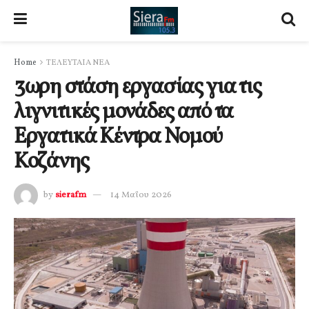
Home
ΤΕΛΕΥΤΑΙΑ ΝΕΑ
3ωρη στάση εργασίας για τις
λιγνιτικές μονάδες από τα
Εργατικά Κέντρα Νομού
Κοζάνης
by
sierafm
14 Μαΐου 2026