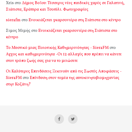
Xris
στο
Δήμος Βοΐου: Τέσσερις νέες παιδικές χαρές σε Γαλατινή,
Σιάτιστα, Εράτυρα και Τσοτύλι. Φωτογραφίες
sierafm
στο
Ενοικιάζεται γκαρσονιέρα στη Σιάτιστα στο κέντρο
Σιμος Μιμής
στο
Ενοικιάζεται γκαρσονιέρα στη Σιάτιστα στο
κέντρο
Το Μυστικό μιας Ποιοτικής Καθημερινότητας - SieraFM
στο
Αγχος και καθημερινότητα -Οι 12 αλλαγές που πρέπει να κάνετε
στον τρόπο ζωής σας για να το μειώσετε
Οι Καλύτερες Επενδύσεις Ξεκινούν από τις Σωστές Αποφάσεις -
SieraFM
στο
Επένδυση στον τομέα της αυτοκινητοβιομηχανίας
στην Κοζάνη?