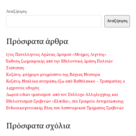
Αναζήτηση
Αναζήτηση
Πρόσφατα άρθρα
17ος Πανελλήνιος Αγώνας Δρόμου «Μνήμες Λιγνίτη»
Έκθεση ζωγραφικής από την Εθελοντική Δράση Πολιτών
Σιάτιστας
Kοζάνη: 40ήμερο μνημόσυνο της Βάγιας Νέστορα
Κοζάνη: Νταλίκα ανετράπη έξω από Βαθύλακκο – Τραυματίας ο
24χρονος οδηγός
Δωρεά ειδών ιματισμού από τον Σύλλογο Αλληλεγγύης και
Εθελοντισμού Γρεβενών «Ελπίδα», στο Γραφείο Αντιμετώπισης
Ενδοοικογενειακής Βίας του Αστυνομικού Τμήματος Γρεβενών
Πρόσφατα σχόλια