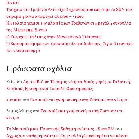
Βίντεο
Τροχαίο στα Γρεβενά: Άγιο είχε 24χρονος που έπεσε με το SUV του
σε ρέμα για να αποφύγει αλεπού – video
Η νεολαία γέμισε την πλατεία των Γρεβενών στη μεγάλη συναυλία
της Marseaux. Βίντεο
Ο Γιώργος Τσελεπής στον Μακεδονικό Σιάτιστας
Ἡ Καστοριὰ τίμησε τὸν προστάτη τῶν παιδιῶν της, Ἅγιο Νικάνορα
τὸν Θαυματουργό
Πρόσφατα σχόλια
Xris
στο
Δήμος Βοΐου: Τέσσερις νέες παιδικές χαρές σε Γαλατινή,
Σιάτιστα, Εράτυρα και Τσοτύλι. Φωτογραφίες
sierafm
στο
Ενοικιάζεται γκαρσονιέρα στη Σιάτιστα στο κέντρο
Σιμος Μιμής
στο
Ενοικιάζεται γκαρσονιέρα στη Σιάτιστα στο
κέντρο
Το Μυστικό μιας Ποιοτικής Καθημερινότητας - SieraFM
στο
Αγχος και καθημερινότητα -Οι 12 αλλαγές που πρέπει να κάνετε