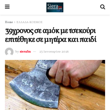
Home
ΕΛΛΑΔΑ-ΚΟΣΜΟΣ
39χρονος σε αμόκ με τσεκούρι
επιτέθηκε σε μητέρα και παιδί
by
sierafm
23 Ιανουαρίου 2026