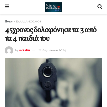
Home
ΕΛΛΑΔΑ-ΚΟΣΜΟΣ
45χρονος δολοφόνησε τα 3 από
τα 4 παιδιά του
by
sierafm
28 Αυγούστου 2024