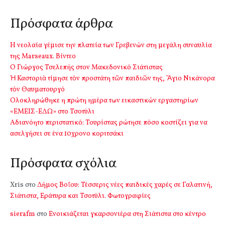
Πρόσφατα άρθρα
Η νεολαία γέμισε την πλατεία των Γρεβενών στη μεγάλη συναυλία
της Marseaux. Βίντεο
Ο Γιώργος Τσελεπής στον Μακεδονικό Σιάτιστας
Ἡ Καστοριὰ τίμησε τὸν προστάτη τῶν παιδιῶν της, Ἅγιο Νικάνορα
τὸν Θαυματουργό
Ολοκληρώθηκε η πρώτη ημέρα των εικαστικών εργαστηρίων
«ΕΜΕΙΣ-ΕΔΩ» στο Τσοτύλι
Αδιανόητο περιστατικό: Τουρίστας ρώτησε πόσο κοστίζει για να
ασελγήσει σε ένα 10χρονο κοριτσάκι
Πρόσφατα σχόλια
Xris
στο
Δήμος Βοΐου: Τέσσερις νέες παιδικές χαρές σε Γαλατινή,
Σιάτιστα, Εράτυρα και Τσοτύλι. Φωτογραφίες
sierafm
στο
Ενοικιάζεται γκαρσονιέρα στη Σιάτιστα στο κέντρο