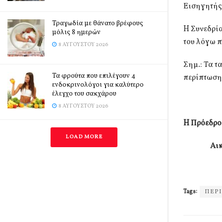
Εισηγητής
Τραγωδία με θάνατο βρέφους
H Συνεδρία
μόλις 8 ημερών
του λόγω 
8 ΑΥΓΟΎΣΤΟΥ 2026
Σημ.: Τα 
Τα φρούτα που επιλέγουν 4
περίπτωση 
ενδοκρινολόγοι για καλύτερο
έλεγχο του σακχάρου
8 ΑΥΓΟΎΣΤΟΥ 2026
H
Πρόεδρο
LOAD MORE
Αι
Tags:
ΠΕΡΙ