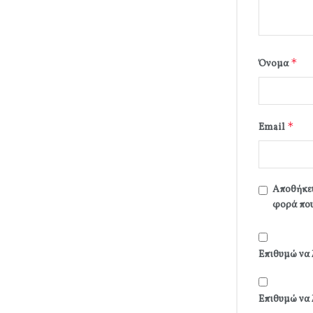
*
Όνομα
*
Email
Αποθήκευ
φορά που
Επιθυμώ να 
Επιθυμώ να 