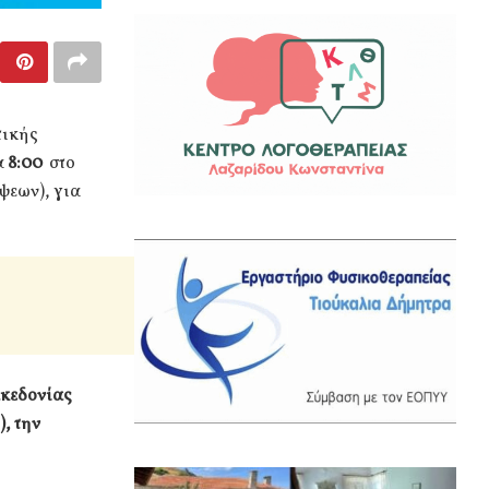
τικής
α
8:00
στο
ψεων), για
ακεδονίας
, την