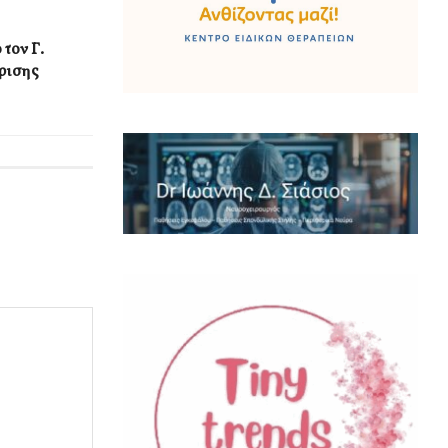
τον Γ.
ρισης