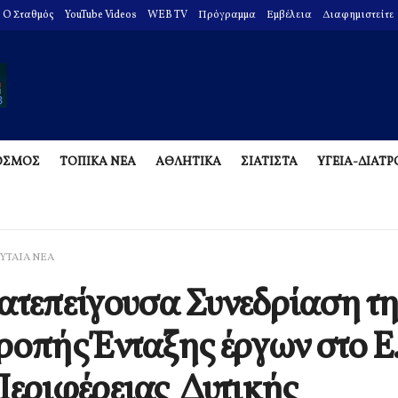
O Σταθμός
YouTube Videos
WEB TV
Πρόγραμμα
Εμβέλεια
Διαφημιστείτε
ΟΣΜΟΣ
ΤΟΠΙΚΑ ΝΕΑ
ΑΘΛΗΤΙΚΑ
ΣΙΑΤΙΣΤΑ
ΥΓΕΙΑ-ΔΙΑΤ
ΥΤΑΙΑ ΝΕΑ
ατεπείγουσα Συνεδρίαση τη
ροπής Ένταξης έργων στο Ε
Περιφέρειας Δυτικής