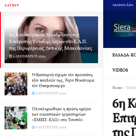
Ακούστε Live
LATEST
6η Κατεπείγουσα Συνεδρίαση της
Επιτροπής Ένταξης έργων στο Ε.Α.Π.
της Περιφέρειας Δυτικής Μακεδονίας
ΕΛΛΑΔΑ-Κ
5 ΔΕΚΕΜΒΡΊΟΥ 2023
VIDEOS
Ἡ Καστοριὰ τίμησε τὸν προστάτη
τῶν παιδιῶν της, Ἅγιο Νικάνορα
τὸν Θαυματουργό
Home
ΤΕΛΕ
8 ΑΥΓΟΎΣΤΟΥ 2026
6η Κ
Ολοκληρώθηκε η πρώτη ημέρα
Επιτ
των εικαστικών εργαστηρίων
«ΕΜΕΙΣ-ΕΔΩ» στο Τσοτύλι
της 
8 ΑΥΓΟΎΣΤΟΥ 2026