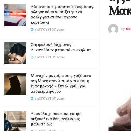
Μακ
Αδιανόητο περιστατικό: Τουρίστας
ρώτησε πόσο κοστίζει για να
ασελγήσει σε ένα 10χρονο
κοριτσάκι
by
si
8 ΑΥΓΟΎΣΤΟΥ 2026
Στη φυλακή 66χρονος –
Αυνανιζόταν μπροστά σε ανήλικη
8 ΑΥΓΟΎΣΤΟΥ 2026
Μοναχός μαχαίρωσε εργαζόμενο
στη Μονή στον λαιμό και ακόμη
έναν μοναχό – Συνελήφθη για
απόπειρα φόνου
8 ΑΥΓΟΎΣΤΟΥ 2026
Δασκάλα χορού κακοποίησε
σεξουαλικά δύο ανήλικους
μαθητές της