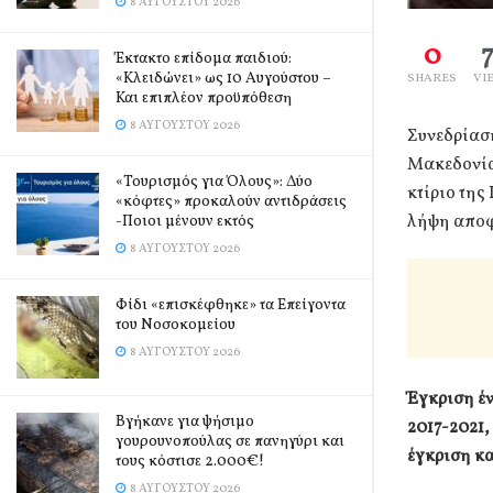
8 ΑΥΓΟΎΣΤΟΥ 2026
0
Έκτακτο επίδομα παιδιού:
«Κλειδώνει» ως 10 Αυγούστου –
SHARES
VI
Και επιπλέον προϋπόθεση
8 ΑΥΓΟΎΣΤΟΥ 2026
Συνεδρίαση
Μακεδονία
«Τουρισμός για Όλους»: Δύο
κτίριο της
«κόφτες» προκαλούν αντιδράσεις
λήψη αποφ
-Ποιοι μένουν εκτός
8 ΑΥΓΟΎΣΤΟΥ 2026
Φίδι «επισκέφθηκε» τα Επείγοντα
του Νοσοκομείου
8 ΑΥΓΟΎΣΤΟΥ 2026
Έγκριση
έν
Βγήκανε για ψήσιμο
2017-2021,
γουρουνοπούλας σε πανηγύρι και
έγκριση κ
τους κόστισε 2.000€!
8 ΑΥΓΟΎΣΤΟΥ 2026