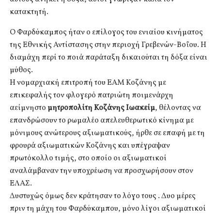
κατακτητή.
Ο Φαρδύκαμπος ήταν ο επίλογος του ενιαίου κινήματος
της Εθνικής Αντίστασης στην περιοχή Γρεβενών-Βοΐου. Η
διαμάχη περί το ποιά παράταξη δικαιούται τη δόξα είναι
μύθος.
Η νομαρχιακή επιτροπή του ΕΑΜ Κοζάνης με
επικεφαλής τον φλογερό πατριώτη ποιμενάρχη
αείμνηστο
μητροπολίτη Κοζάνης Ιωακείμ
, θέλοντας να
επανδρώσουν το ρωμαλέο απελευθερωτικό κίνημα με
μόνιμους ανώτερους αξιωματικούς, ήρθε σε επαφή με τη
φρουρά αξιωματικών Κοζάνης και υπέγραψαν
πρωτόκολλο τιμής, στο οποίο οι αξιωματικοί
αναλάμβαναν την υποχρέωση να προσχωρήσουν στον
ΕΛΑΣ.
Δυστυχώς όμως δεν κράτησαν το λόγο τους . Δυο μέρες
πριν τη μάχη του Φαρδύκαμπου, μόνο λίγοι αξιωματικοί