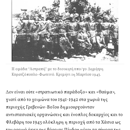
Η ομάδα “Αστραπή” με το διοικητή υπο/γο Δημήτρη
Κυρατζόπουλο-Φωτεινό. Κριμήνι 1η Μαρτίου 1943.
Δεν είναι ούτε «στρατιωτικό παράδοξο» και «θαύμα»,
γιατί από το χειμώνα του 1941-1942 στα χωριά της
περιοχής Γρεβενών-Βοΐου δημιουργούνταν
αντιστασιακές οργανώσεις και ένοπλες δεκαρχίες και το
Φλεβάρη του 1943 ολόκληρη η περιοχή από τα Χάσια ως
τον ορεινό όγκο της βόρειας Πίνδου μέχρι τα σύνορα της