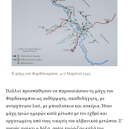
Η μάχη του Φαρδύκαμπου, 4-6 Μαρτίου 1943.
Πολλοί προσπάθησαν να παρουσιάσουν τη μάχη του
Φαρδύκαμπου ως αυθόρμητη, ακαθοδήγητη, με
ανοργάνωτο λαό, με μπουλούκια και ασκέρια. Ήταν
μάχη τριών ημερών κατά μέτωπο με τον εχθρό και
οργανωμένη από τους νικητές του αλβανικού μετώπου. Σ’
αυτούς ανήκει η δόξα, αυτοί γνώριζαν καλά τον