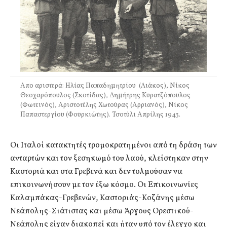
Απο αριστερά: Ηλίας Παπαδημητρίου (Λιάκος), Νίκος
Θεοχαρόπουλος (Σκοτίδας), Δημήτρης Κυρατζόπουλος
(Φωτεινός), Αριστοτέλης Χωτούρας (Αρριανός), Νίκος
Παπαστεργίου (Φουρκιώτης). Τσοτύλι Απρίλης 1943.
Οι Ιταλοί κατακτητές τρομοκρατημένοι από τη δράση των
ανταρτών και τον ξεσηκωμό του λαού, κλείστηκαν στην
Καστοριά και στα Γρεβενά και δεν τολμούσαν να
επικοινωνήσουν με τον έξω κόσμο. Οι Επικοινωνίες
Καλαμπάκας-Γρεβενών, Καστοριάς-Κοζάνης μέσω
Νεάπολης-Σιάτιστας και μέσω Άργους Ορεστικού-
Νεάπολης είχαν διακοπεί και ήταν υπό τον έλεγχο και