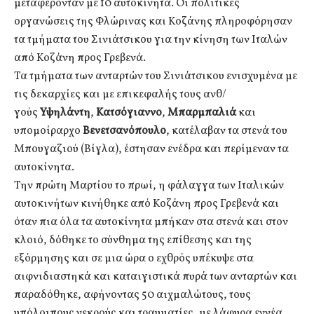
μεταφέρονταν με 10 αυτοκίνητα. Οι πολιτικές
οργανώσεις της Φλώρινας και Κοζάνης πληροφόρησαν
τα τμήματα του Σινιάτσικου για την κίνηση των Ιταλών
από Κοζάνη προς Γρεβενά.
Τα τμήματα των ανταρτών του Σινιάτσικου ενισχυμένα με
τις δεκαρχίες και με επικεφαλής τους ανθ/
γούς
Υψηλάντη
,
Κατσόγιαννο
,
Μπαρμπαλιά
και
υπομοίραρχο
Βενετσανόπουλο
, κατέλαβαν τα στενά του
Μπουγαζιού (Βίγλα), έστησαν ενέδρα και περίμεναν τα
αυτοκίνητα.
Την πρώτη Μαρτίου το πρωί, η φάλαγγα των Ιταλικών
αυτοκινήτων κινήθηκε από Κοζάνη προς Γρεβενά και
όταν πια όλα τα αυτοκίνητα μπήκαν στα στενά και στον
κλοιό, δόθηκε το σύνθημα της επίθεσης και της
εξόρμησης και σε μια ώρα ο εχθρός υπέκυψε στα
αιφνιδιαστηκά και καταιγιστικά πυρά των ανταρτών και
παραδόθηκε, αφήνοντας 50 αιχμαλώτους, τους
υπόλοιπους νεκρούς και τραυματίες, με λάφυρα εννέα