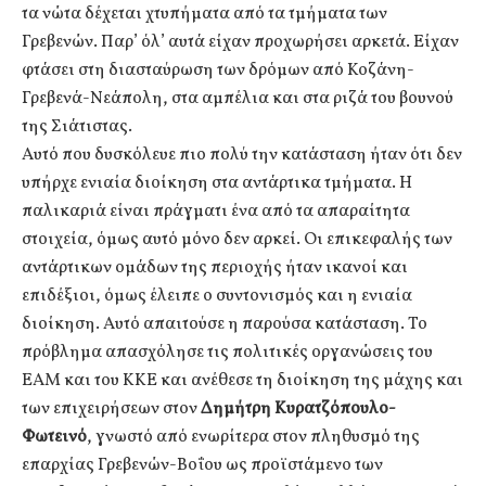
τα νώτα δέχεται χτυπήματα από τα τμήματα των
Γρεβενών. Παρ’ όλ’ αυτά είχαν προχωρήσει αρκετά. Είχαν
φτάσει στη διασταύρωση των δρόμων από Κοζάνη-
Γρεβενά-Νεάπολη, στα αμπέλια και στα ριζά του βουνού
της Σιάτιστας.
Αυτό που δυσκόλευε πιο πολύ την κατάσταση ήταν ότι δεν
υπήρχε ενιαία διοίκηση στα αντάρτικα τμήματα. Η
παλικαριά είναι πράγματι ένα από τα απαραίτητα
στοιχεία, όμως αυτό μόνο δεν αρκεί. Οι επικεφαλής των
αντάρτικων ομάδων της περιοχής ήταν ικανοί και
επιδέξιοι, όμως έλειπε ο συντονισμός και η ενιαία
διοίκηση. Αυτό απαιτούσε η παρούσα κατάσταση. Το
πρόβλημα απασχόλησε τις πολιτικές οργανώσεις του
ΕΑΜ και του ΚΚΕ και ανέθεσε τη διοίκηση της μάχης και
των επιχειρήσεων στον
Δημήτρη Κυρατζόπουλο-
Φωτεινό
, γνωστό από ενωρίτερα στον πληθυσμό της
επαρχίας Γρεβενών-Βοΐου ως προϊστάμενο των