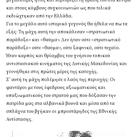
μεγαλύτερες ήττες και περιορίζει τη δράση του στα κέντρα
και στους κόμβους συγκοινωνιών ως που τελικά
εκδιώχτηκαν από την Ελλάδα.
Για το μεγάλο αυτό ιστορικό γεγονός θα ήθελα να πω τα
εξής: Τη μάχη αυτή την αποκάλεσαν «στρατιωτικό
παράδοξο» και «θαύμα». Δεν ήταν ούτε «στρατιωτικό
παράδοξο» ούτε «θαύμα», ούτε ξαφνικό, ούτε τυχαίο.
Ήταν καρπός και θρίαμβος του γνήσιου τοπικού
αντιστασιακού κινήματος της Δυτικής Μακεδονίας και
γεννήθηκε στις πρώτες μέρες της κατοχής.
Σ’ αυτή τη μάχη πολέμησε ο λαός της περιοχής: Οι
φαντάροι με τους έφεδρους αξιωματικούς και
υπαξιωματικούς του στρατού μας που δόξασαν την
πατρίδα μας στα αλβανικά βουνά και μέσα από τα
σπλάχνα του βγήκαν οι μπροστάρηδες της Εθνικής
Αντίστασης.