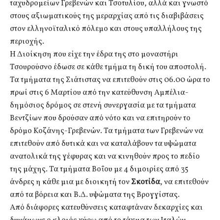
ταχυδρομείων Γρεβενών και Τσοτυλίου, αλλά και γνωστό
στους αξιωματικούς της μεραρχίας από τις διαβιβάσεις
στον ελληνοϊταλικό πόλεμο και στους υπαλλήλους της
περιοχής.
Η Διοίκηση που είχε την έδρα της στο μοναστήρι
Τσουρούσνο έδωσε σε κάθε τμήμα τη δική του αποστολή.
Τα τμήματα της Σιάτιστας να επιτεθούν στις 06.00 ώρα το
πρωί στις 6 Μαρτίου από την κατεύθυνση Αμπέλια-
δημόσιος δρόμος σε στενή συνεργασία με τα τμήματα
Βεντζίων που δρούσαν από νότο και να επιτηρούν το
δρόμο Κοζάνης-Γρεβενών. Τα τμήματα των Γρεβενών να
επιτεθούν από δυτικά και να καταλάβουν τα υψώματα
ανατολικά της γέφυρας και να κινηθούν προς το πεδίο
της μάχης. Τα τμήματα Βοΐου με 4 διμοιρίες από 35
άνδρες η κάθε μια με διοικητή τον
Σκοτίδα
, να επιτεθούν
από τα βόρεια και Β.Δ. υψώματα της Βρογγίστας.
Από διάφορες κατευθύνσεις καταφτάναν δεκαρχίες και