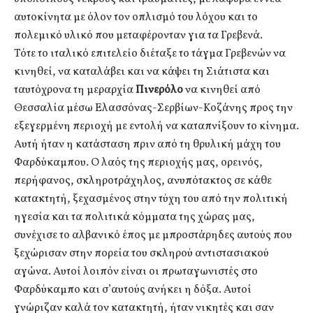
αυτοκίνητα με όλον τον οπλισμό του λόχου και το
πολεμικό υλικό που μεταφέρονταν για τα Γρεβενά.
Τότε το ιταλικό επιτελείο διέταξε το τάγμα Γρεβενών να
κινηθεί, να καταλάβει και να κάψει τη Σιάτιστα και
ταυτόχρονα τη μεραρχία
Πινερόλο
να κινηθεί από
Θεσσαλία μέσω Ελασσόνας-Σερβίων-Κοζάνης προς την
εξεγερμένη περιοχή με εντολή να καταπνίξουν το κίνημα.
Αυτή ήταν η κατάσταση πριν από τη θρυλική μάχη του
Φαρδύκαμπου. Ο λαός της περιοχής μας, ορεινός,
περήφανος, σκληροτράχηλος, ανυπότακτος σε κάθε
κατακτητή, ξεχασμένος στην τύχη του από την πολιτική
ηγεσία και τα πολιτικά κόμματα της χώρας μας,
συνέχισε το αλβανικό έπος με μπροστάρηδες αυτούς που
ξεχώρισαν στην πορεία του σκληρού αντιστασιακού
αγώνα. Αυτοί λοιπόν είναι οι πρωταγωνιστές στο
Φαρδύκαμπο και σ’αυτούς ανήκει η δόξα. Αυτοί
γνώριζαν καλά τον κατακτητή, ήταν νικητές και σαν