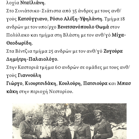
λοχία
Νταϊλιάνη
.
Στο Σινιάτσικο-Σιάτιστα από 35 άνδρες με τους ανθ/
γούς
Κατσόγγιανο
,
Ρόσιο Αλέξη-Υψηλάντη
. Τμήμα 18
ανδρών με τον υπο/ρχο
Βενετσανόπουλο Θωμά
στον
Πολύλακο και τμήμα στη Βλάστη με τον ανθ/γό
Μίχα-
Θεοδωρίδη
.
Στα Βέντζια τμήμα 25 ανδρών με τον ανθ/γό
Ζυγούρα
Δημήτρη-Παλαιολόγο
.
Στην Καστοριά τμήμα 60 ανδρών σε ομάδες με τους ανθ/
γούς
Γιαννούλη
Γιώργο
,
Κιουρτσιδάκη
,
Κουλούρη
,
Πατσιούρα
και
Μπασ
κάκη
στην περιοχή Νεστορίου.