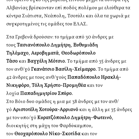
Αλβανίας βρίσκονταν επί ποδός πολέμου με ελεύθερα τα
κέντρα Σιάτιστα, Νεάπολη, Τσοτύλι και όλα τα χωριά με
συγκροτημένες τις ομάδες του ΕΛΑΣ.
Στα Γρεβενά δρούσαν: το τμήμα από 30 άνδρες με
τους
Τασιανόπουλο Δημήτρη
,
Ευθυμιάδη
Τηλέμαχο
,
Αεροβηματά
,
Θεοδωρόπουλο
Τάσο
και
Βαγγέλη Μότσιο
. Το τμήμα από 35 άνδρες με
τον ανθ/γό
Γκανάτσιο Βασίλη-Χείμαρρο
. Το τμήμα από
42 άνδρες με τους ανθ/γούς
Παπαδόπουλο Ηρακλή-
Νικηφόρο
,
Τόλη Χρήστο-Προμηθέα
και τον
λοχία
Παπαδημητρίου Σπύρο
.
Στο Βόιο δυο ομάδες η μια με 38 άνδρες με τον ανθ/
γό
Αριστοτέλη Χοτούρα-Αρριανό
και η άλλη με 35 άνδρες
με τον υπο/γό
Κυρατζόπουλο Δημήτρη-Φωτεινό
,
διοικητής στη μάχη του Φαρδύκαμπου,
τον
Θεοχαρόπουλο Νίκο-Σκοτίδα
και τον