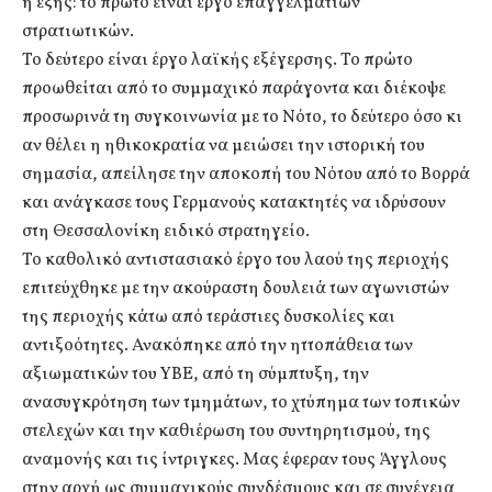
η εξής: το πρώτο είναι έργο επαγγελματιών
στρατιωτικών.
Το δεύτερο είναι έργο λαϊκής εξέγερσης. Το πρώτο
προωθείται από το συμμαχικό παράγοντα και διέκοψε
προσωρινά τη συγκοινωνία με το Νότο, το δεύτερο όσο κι
αν θέλει η ηθικοκρατία να μειώσει την ιστορική του
σημασία, απείλησε την αποκοπή του Νότου από το Βορρά
και ανάγκασε τους Γερμανούς κατακτητές να ιδρύσουν
στη Θεσσαλονίκη ειδικό στρατηγείο.
Το καθολικό αντιστασιακό έργο του λαού της περιοχής
επιτεύχθηκε με την ακούραστη δουλειά των αγωνιστών
της περιοχής κάτω από τεράστιες δυσκολίες και
αντιξοότητες. Ανακόπηκε από την ηττοπάθεια των
αξιωματικών του ΥΒΕ, από τη σύμπτυξη, την
ανασυγκρότηση των τμημάτων, το χτύπημα των τοπικών
στελεχών και την καθιέρωση του συντηρητισμού, της
αναμονής και τις ίντριγκες. Μας έφεραν τους Άγγλους
στην αρχή ως συμμαχικούς συνδέσμους και σε συνέχεια