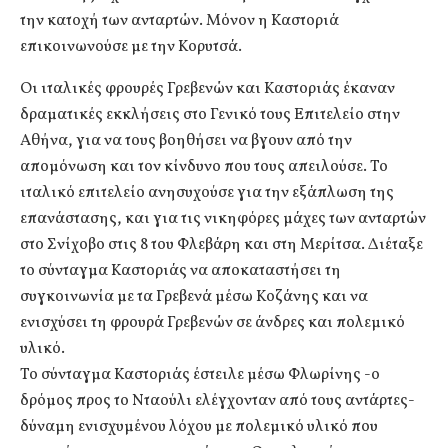
την κατοχή των ανταρτών. Μόνον η Καστοριά
επικοινωνούσε με την Κορυτσά.
Οι ιταλικές φρουρές Γρεβενών και Καστοριάς έκαναν
δραματικές εκκλήσεις στο Γενικό τους Επιτελείο στην
Αθήνα, για να τους βοηθήσει να βγουν από την
απομόνωση και τον κίνδυνο που τους απειλούσε. Το
ιταλικό επιτελείο ανησυχούσε για την εξάπλωση της
επανάστασης, και για τις νικηφόρες μάχες των ανταρτών
στο Σνίχοβο στις 8 του Φλεβάρη και στη Μερίτσα. Διέταξε
το σύνταγμα Καστοριάς να αποκαταστήσει τη
συγκοινωνία με τα Γρεβενά μέσω Κοζάνης και να
ενισχύσει τη φρουρά Γρεβενών σε άνδρες και πολεμικό
υλικό.
Το σύνταγμα Καστοριάς έστειλε μέσω Φλωρίνης -ο
δρόμος προς το Νταούλι ελέγχονταν από τους αντάρτες-
δύναμη ενισχυμένου λόχου με πολεμικό υλικό που