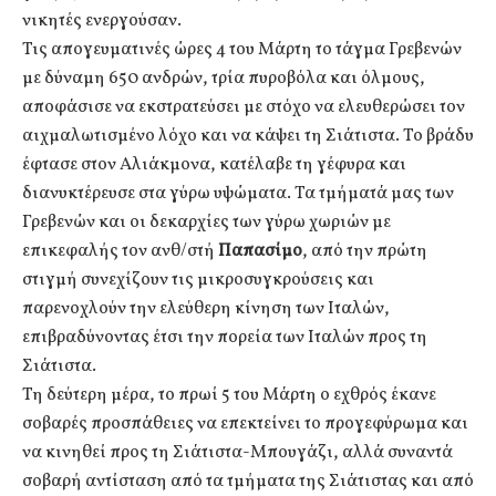
νικητές ενεργούσαν.
Τις απογευματινές ώρες 4 του Μάρτη το τάγμα Γρεβενών
με δύναμη 650 ανδρών, τρία πυροβόλα και όλμους,
αποφάσισε να εκστρατεύσει με στόχο να ελευθερώσει τον
αιχμαλωτισμένο λόχο και να κάψει τη Σιάτιστα. Το βράδυ
έφτασε στον Αλιάκμονα, κατέλαβε τη γέφυρα και
διανυκτέρευσε στα γύρω υψώματα. Τα τμήματά μας των
Γρεβενών και οι δεκαρχίες των γύρω χωριών με
επικεφαλής τον ανθ/στή
Παπασίμο
, από την πρώτη
στιγμή συνεχίζουν τις μικροσυγκρούσεις και
παρενοχλούν την ελεύθερη κίνηση των Ιταλών,
επιβραδύνοντας έτσι την πορεία των Ιταλών προς τη
Σιάτιστα.
Τη δεύτερη μέρα, το πρωί 5 του Μάρτη ο εχθρός έκανε
σοβαρές προσπάθειες να επεκτείνει το προγεφύρωμα και
να κινηθεί προς τη Σιάτιστα-Μπουγάζι, αλλά συναντά
σοβαρή αντίσταση από τα τμήματα της Σιάτιστας και από