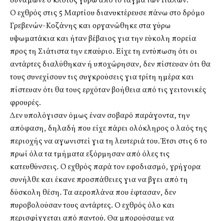
δυνάμωνε ο κλοιός γύρω από το τάγμα των Ιταλών.
Ο εχθρός στις 5 Μαρτίου διανυκτέρευσε πάνω στο δρόμο
Γρεβενών-Κοζάνης και οργανώθηκε στα γύρω
υψωματάκια και ήταν βέβαιος για την εύκολη πορεία
προς τη Σιάτιστα την επαύριο. Είχε τη εντύπωση ότι οι
αντάρτες διαλύθηκαν ή υποχώρησαν, δεν πίστευαν ότι θα
τους συνεχίσουν τις συγκρούσεις για τρίτη ημέρα και
πίστευαν ότι θα τους ερχόταν βοήθεια από τις γειτονικές
φρουρές.
Δεν υπολόγισαν όμως έναν σοβαρό παράγοντα, την
απόφαση, δηλαδή που είχε πάρει ολόκληρος ο λαός της
περιοχής να αγωνιστεί για τη λευτεριά του. Έτσι στις 6 το
πρωί όλα τα τμήματα εξόρμησαν από όλες τις
κατευθύνσεις. Ο εχθρός παρά τον εφοδιασμό, γρήγορα
συνήλθε και έκανε προσπάθειες για να βγει από τη
δύσκολη θέση. Τα αεροπλάνα που έφτασαν, δεν
πυροβολούσαν τους αντάρτες. Ο εχθρός όλο και
περισφίγγεται από παντού. Θα μπορούσαμε να