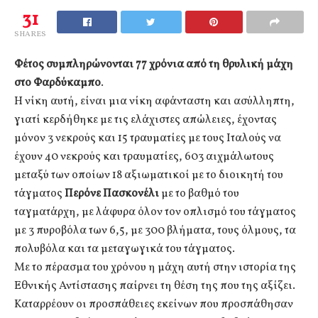
31
SHARES
Φέτος συμπληρώνονται 77 χρόνια από τη θρυλική μάχη
στο Φαρδύκαμπο
.
Η νίκη αυτή, είναι μια νίκη αφάνταστη και ασύλληπτη,
γιατί κερδήθηκε με τις ελάχιστες απώλειες, έχοντας
μόνον 3 νεκρούς και 15 τραυματίες με τους Ιταλούς να
έχουν 40 νεκρούς και τραυματίες, 603 αιχμάλωτους
μεταξύ των οποίων 18 αξιωματικοί με το διοικητή του
τάγματος
Περόνε Πασκονέλι
με το βαθμό του
ταγματάρχη, με λάφυρα όλον τον οπλισμό του τάγματος
με 3 πυροβόλα των 6,5, με 300 βλήματα, τους όλμους, τα
πολυβόλα και τα μεταγωγικά του τάγματος.
Με το πέρασμα του χρόνου η μάχη αυτή στην ιστορία της
Εθνικής Αντίστασης παίρνει τη θέση της που της αξίζει.
Καταρρέουν οι προσπάθειες εκείνων που προσπάθησαν