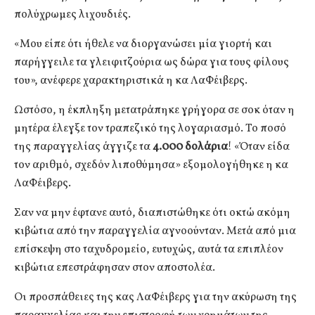
πολύχρωμες λιχουδιές.
«Μου είπε ότι ήθελε να διοργανώσει μία γιορτή και
παρήγγειλε τα γλειφιτζούρια ως δώρα για τους φίλους
του», ανέφερε χαρακτηριστικά η κα ΛαΦέιβερς.
Ωστόσο, η έκπληξη μετατράπηκε γρήγορα σε σοκ όταν η
μητέρα έλεγξε τον τραπεζικό της λογαριασμό. Το ποσό
της παραγγελίας άγγιζε τα
4.000 δολάρια
! «Όταν είδα
τον αριθμό, σχεδόν λιποθύμησα» εξομολογήθηκε η κα
ΛαΦέιβερς.
Σαν να μην έφτανε αυτό, διαπιστώθηκε ότι οκτώ ακόμη
κιβώτια από την παραγγελία αγνοούνταν. Μετά από μια
επίσκεψη στο ταχυδρομείο, ευτυχώς, αυτά τα επιπλέον
κιβώτια επεστράφησαν στον αποστολέα.
Οι προσπάθειες της κας ΛαΦέιβερς για την ακύρωση της