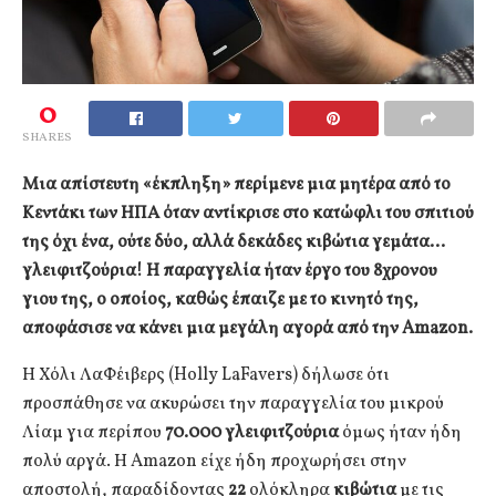
0
SHARES
Μια απίστευτη «έκπληξη» περίμενε μια μητέρα από το
Κεντάκι των ΗΠΑ όταν αντίκρισε στο κατώφλι του σπιτιού
της όχι ένα, ούτε δύο, αλλά δεκάδες κιβώτια γεμάτα…
γλειφιτζούρια! Η παραγγελία ήταν έργο του 8χρονου
γιου της, ο οποίος, καθώς έπαιζε με το κινητό της,
αποφάσισε να κάνει μια μεγάλη αγορά από την Amazon.
Η Χόλι ΛαΦέιβερς (Holly LaFavers) δήλωσε ότι
προσπάθησε να ακυρώσει την παραγγελία του μικρού
Λίαμ για περίπου
70.000 γλειφιτζούρια
όμως ήταν ήδη
πολύ αργά. Η Amazon είχε ήδη προχωρήσει στην
αποστολή, παραδίδοντας
22
ολόκληρα
κιβώτια
με τις