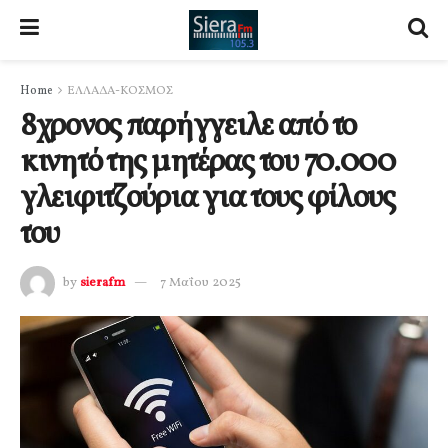
Home
ΕΛΛΑΔΑ-ΚΟΣΜΟΣ
8χρονος παρήγγειλε από το
κινητό της μητέρας του 70.000
γλειφιτζούρια για τους φίλους
του
by
sierafm
7 Μαΐου 2025