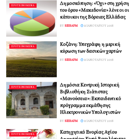
Δημοσκόπηση: «Όχι» στη χρήση
ΠΡΟΤΕΙΝΟΜΕΝΑ
του όρου «Μακεδονία» λένε οι οι
κάτοικοι της Βόρειας Ελλάδας
BY
SIERAFM
11 ΙΑΝΟΥΑΡΊΟΥ 2018
Κοζάνη: Υπεγράφη η μερική
ΠΡΟΤΕΙΝΟΜΕΝΑ
κύρωση των δασικών χαρτών
BY
SIERAFM
11 ΙΑΝΟΥΑΡΊΟΥ 2018
Δημόσια Κεντρική Ιστορική
ΠΡΟΤΕΙΝΟΜΕΝΑ
Βιβλιοθήκη Σιάτιστας
«Μανούσεια»: Εκπαιδευτικό
πρόγραμμα εκμάθησης
Ηλεκτρονικών Υπολογιστών
BY
SIERAFM
11 ΙΑΝΟΥΑΡΊΟΥ 2018
Κατηχητικό Ενορίας Αγίου
ΠΡΟΤΕΙΝΟΜΕΝΑ