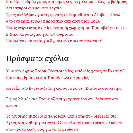
Στα ύψη ο υδράργυρος και σήμερα 9 Αυγούστου – Έως 39 βαθμούς
και ισχυροί άνεμοι στο Αιγαίο
Τρεις συλλήψεις για τις φωτιές σε Κορινθία και Λέσβο – Πάνω
από ένα εκατ. ευρώ τα πρόστιμα από αρχές του 2026
Τέλος στην εκτός σχεδίου δόμηση χωρίς όρια: Τι προβλέπει το νέο
Ειδικό Χωροταξικό για τον τουρισμό
Παρολίγον μοιραία για 8χρονο βουτιά στη θάλασσα!
Πρόσφατα σχόλια
Xris
στο
Δήμος Βοΐου: Τέσσερις νέες παιδικές χαρές σε Γαλατινή,
Σιάτιστα, Εράτυρα και Τσοτύλι. Φωτογραφίες
sierafm
στο
Ενοικιάζεται γκαρσονιέρα στη Σιάτιστα στο κέντρο
Σιμος Μιμής
στο
Ενοικιάζεται γκαρσονιέρα στη Σιάτιστα στο
κέντρο
Το Μυστικό μιας Ποιοτικής Καθημερινότητας - SieraFM
στο
Αγχος και καθημερινότητα -Οι 12 αλλαγές που πρέπει να κάνετε
στον τρόπο ζωής σας για να το μειώσετε