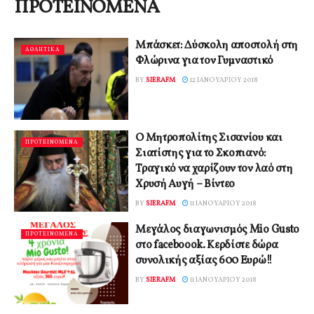
ΠΡΟΤΕΙΝΟΜΕΝΑ
Μπάσκετ: Δύσκολη αποστολή στη
ΑΘΛΗΤΙΚΑ
Φλώρινα για τον Γυμναστικό
BY
SIERAFM
12 ΙΑΝΟΥΑΡΊΟΥ 2018
Ο Μητροπολίτης Σισανίου και
ΠΡΟΤΕΙΝΟΜΕΝΑ
Σιατίστης για το Σκοπιανό:
Τραγικό να χαρίζουν τον λαό στη
Χρυσή Αυγή – Βίντεο
BY
SIERAFM
11 ΙΑΝΟΥΑΡΊΟΥ 2018
Μεγάλος διαγωνισμός Mio Gusto
ΠΡΟΤΕΙΝΟΜΕΝΑ
στο faceboook. Κερδίστε δώρα
συνολικής αξίας 600 Ευρώ!!
BY
SIERAFM
11 ΙΑΝΟΥΑΡΊΟΥ 2018