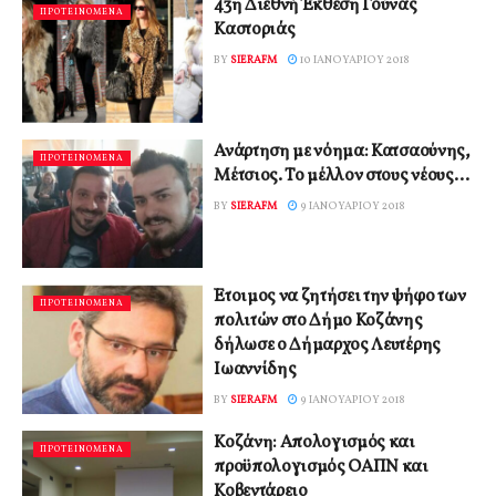
43η Διεθνή Έκθεση Γούνας
ΠΡΟΤΕΙΝΟΜΕΝΑ
Καστοριάς
BY
SIERAFM
10 ΙΑΝΟΥΑΡΊΟΥ 2018
Ανάρτηση με νόημα: Κατσαούνης,
ΠΡΟΤΕΙΝΟΜΕΝΑ
Μέτσιος. Το μέλλον στους νέους…
BY
SIERAFM
9 ΙΑΝΟΥΑΡΊΟΥ 2018
Έτοιμος να ζητήσει την ψήφο των
ΠΡΟΤΕΙΝΟΜΕΝΑ
πολιτών στο Δήμο Κοζάνης
δήλωσε ο Δήμαρχος Λευτέρης
Ιωαννίδης
BY
SIERAFM
9 ΙΑΝΟΥΑΡΊΟΥ 2018
Κοζάνη: Απολογισμός και
ΠΡΟΤΕΙΝΟΜΕΝΑ
προϋπολογισμός ΟΑΠΝ και
Κοβεντάρειο