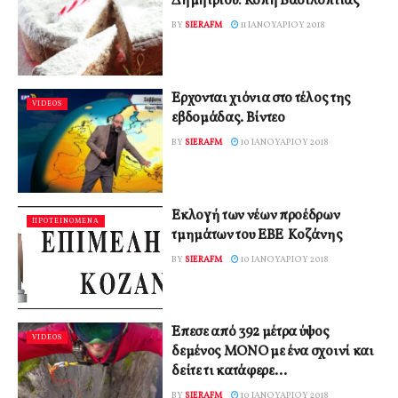
Δημητρίου: Κοπή Βασιλόπιτας
BY
SIERAFM
11 ΙΑΝΟΥΑΡΊΟΥ 2018
Έρχονται χιόνια στο τέλος της
VIDEOS
εβδομάδας. Βίντεο
BY
SIERAFM
10 ΙΑΝΟΥΑΡΊΟΥ 2018
Εκλογή των νέων προέδρων
ΠΡΟΤΕΙΝΟΜΕΝΑ
τμημάτων του ΕΒΕ Κοζάνης
BY
SIERAFM
10 ΙΑΝΟΥΑΡΊΟΥ 2018
Έπεσε από 392 μέτρα ύψος
VIDEOS
δεμένος ΜΟΝΟ με ένα σχοινί και
δείτε τι κατάφερε…
BY
SIERAFM
10 ΙΑΝΟΥΑΡΊΟΥ 2018