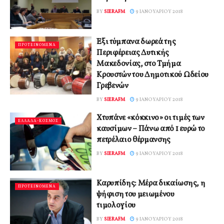
BY
SIERAFM
9 ΙΑΝΟΥΑΡΊΟΥ 2018
Έξι τύμπανα δωρεά της
ΠΡΟΤΕΙΝΟΜΕΝΑ
Περιφέρειας Δυτικής
Μακεδονίας, στο Τμήμα
Κρουστών του Δημοτικού Ωδείου
Γρεβενών
BY
SIERAFM
9 ΙΑΝΟΥΑΡΊΟΥ 2018
Χτυπάνε «κόκκινο» οι τιμές των
ΕΛΛΑΔΑ-ΚΟΣΜΟΣ
καυσίμων – Πάνω από 1 ευρώ το
πετρέλαιο θέρμανσης
BY
SIERAFM
9 ΙΑΝΟΥΑΡΊΟΥ 2018
Καρυπίδης: Μέρα δικαίωσης, η
ΠΡΟΤΕΙΝΟΜΕΝΑ
ψήφιση του μειωμένου
τιμολογίου
BY
SIERAFM
9 ΙΑΝΟΥΑΡΊΟΥ 2018