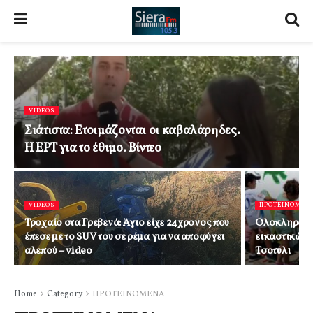
VIDEOS
Σιάτιστα: Ετοιμάζονται οι καβαλάρηδες.
Η ΕΡΤ για το έθιμο. Βίντεο
VIDEOS
ΠΡΟΤΕΙΝΟΜΕΝ
Τροχαίο στα Γρεβενά: Άγιο είχε 24χρονος που
Ολοκληρώθη
έπεσε με το SUV του σε ρέμα για να αποφύγει
εικαστικών
αλεπού – video
Τσοτύλι
Home
Category
ΠΡΟΤΕΙΝΟΜΕΝΑ