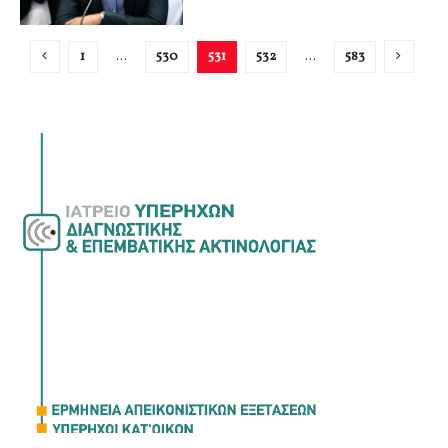
1
…
530
531
532
…
583