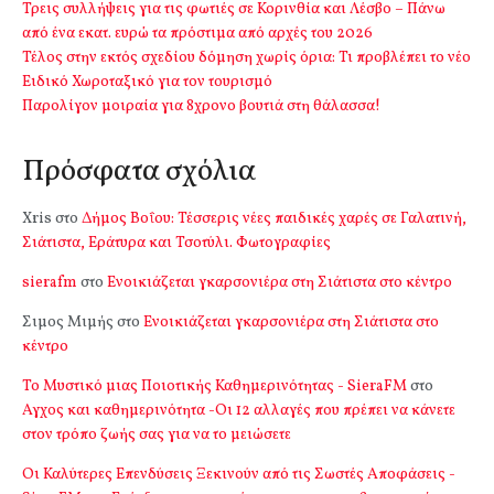
Τρεις συλλήψεις για τις φωτιές σε Κορινθία και Λέσβο – Πάνω
από ένα εκατ. ευρώ τα πρόστιμα από αρχές του 2026
Τέλος στην εκτός σχεδίου δόμηση χωρίς όρια: Τι προβλέπει το νέο
Ειδικό Χωροταξικό για τον τουρισμό
Παρολίγον μοιραία για 8χρονο βουτιά στη θάλασσα!
Πρόσφατα σχόλια
Xris
στο
Δήμος Βοΐου: Τέσσερις νέες παιδικές χαρές σε Γαλατινή,
Σιάτιστα, Εράτυρα και Τσοτύλι. Φωτογραφίες
sierafm
στο
Ενοικιάζεται γκαρσονιέρα στη Σιάτιστα στο κέντρο
Σιμος Μιμής
στο
Ενοικιάζεται γκαρσονιέρα στη Σιάτιστα στο
κέντρο
Το Μυστικό μιας Ποιοτικής Καθημερινότητας - SieraFM
στο
Αγχος και καθημερινότητα -Οι 12 αλλαγές που πρέπει να κάνετε
στον τρόπο ζωής σας για να το μειώσετε
Οι Καλύτερες Επενδύσεις Ξεκινούν από τις Σωστές Αποφάσεις -