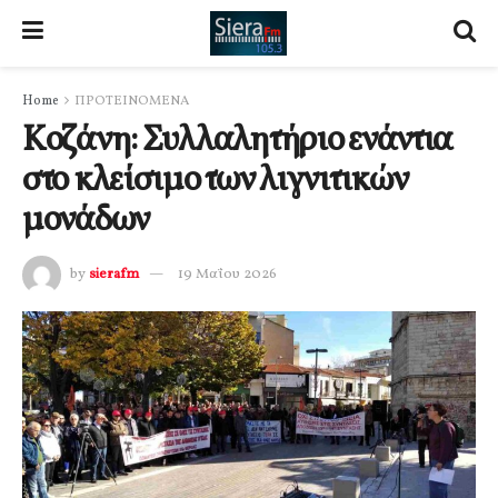
Home
ΠΡΟΤΕΙΝΟΜΕΝΑ
Kοζάνη: Συλλαλητήριο ενάντια
στο κλείσιμο των λιγνιτικών
μονάδων
by
sierafm
19 Μαΐου 2026