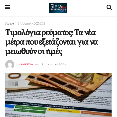
Home
ΕΛΛΑΔΑ-ΚΟΣΜΟΣ
Tιμολόγια ρεύματος: Τα νέα
μέτρα που εξετάζονται για να
μειωθούν οι τιμές
by
sierafm
17 Ιουνίου 2024