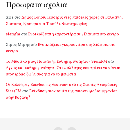
Πρόσφατα σχόλια
Xris
στο
Δήμος Βοΐου: Τέσσερις νέες παιδικές χαρές σε Γαλατινή,
Σιάτιστα, Εράτυρα και Τσοτύλι. Φωτογραφίες
sierafm
στο
Ενοικιάζεται γκαρσονιέρα στη Σιάτιστα στο κέντρο
Σιμος Μιμής
στο
Ενοικιάζεται γκαρσονιέρα στη Σιάτιστα στο
κέντρο
Το Μυστικό μιας Ποιοτικής Καθημερινότητας - SieraFM
στο
Αγχος και καθημερινότητα -Οι 12 αλλαγές που πρέπει να κάνετε
στον τρόπο ζωής σας για να το μειώσετε
Οι Καλύτερες Επενδύσεις Ξεκινούν από τις Σωστές Αποφάσεις -
SieraFM
στο
Επένδυση στον τομέα της αυτοκινητοβιομηχανίας
στην Κοζάνη?