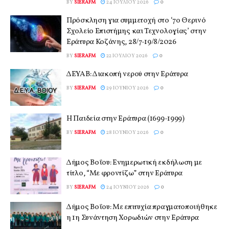
BY
SIERAFM
24 ΙΟΥΛΊΟΥ 2026
0
Πρόσκληση για συμμετοχή στο ‘7ο Θερινό
Σχολείο Επιστήμης και Τεχνολογίας’ στην
Εράτυρα Κοζάνης, 28/7-19/8/2026
BY
SIERAFM
22 ΙΟΥΛΊΟΥ 2026
0
ΔΕΥΑΒ: Διακοπή νερού στην Εράτυρα
BY
SIERAFM
29 ΙΟΥΝΊΟΥ 2026
0
Η Παιδεία στην Εράτυρα (1699-1999)
BY
SIERAFM
28 ΙΟΥΝΊΟΥ 2026
0
Δήμος Βοΐου: Ενημερωτική εκδήλωση με
τίτλο, “Με φροντίζω” στην Εράτυρα
BY
SIERAFM
24 ΙΟΥΝΊΟΥ 2026
0
Δήμος Βοΐου: Με επιτυχία πραγματοποιήθηκε
η 1η Συνάντηση Χορωδιών στην Εράτυρα