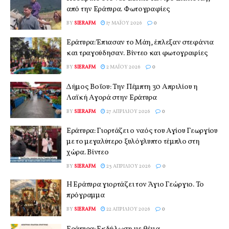
από την Εράτυρα. Φωτογραφίες
BY
SIERAFM
17 ΜΑΪ́ΟΥ 2026
0
Εράτυρα: Έπιασαν το Μάη, έπλεξαν στεφάνια
και τραγούδησαν. Βίντεο και φωτογραφίες
BY
SIERAFM
2 ΜΑΪ́ΟΥ 2026
0
Δήμος Βοΐου: Την Πέμπτη 30 Απριλίου η
Λαϊκή Αγορά στην Εράτυρα
BY
SIERAFM
27 ΑΠΡΙΛΊΟΥ 2026
0
Εράτυρα: Γιορτάζει ο ναός του Αγίου Γεωργίου
με το μεγαλύτερο ξυλόγλυπτο τέμπλο στη
χώρα. Βίντεο
BY
SIERAFM
23 ΑΠΡΙΛΊΟΥ 2026
0
Η Εράτυρα γιορτάζει τον Άγιο Γεώργιο. Το
πρόγραμμα
BY
SIERAFM
22 ΑΠΡΙΛΊΟΥ 2026
0