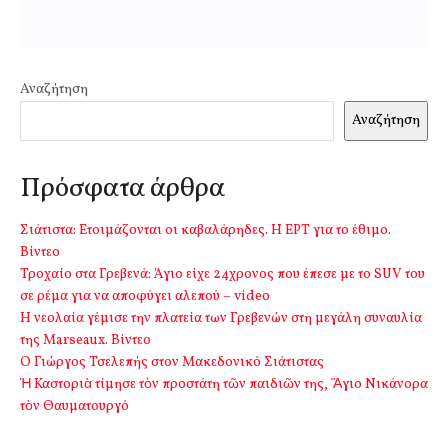
Αναζήτηση
Αναζήτηση
Πρόσφατα άρθρα
Σιάτιστα: Ετοιμάζονται οι καβαλάρηδες. Η ΕΡΤ για το έθιμο.
Βίντεο
Τροχαίο στα Γρεβενά: Άγιο είχε 24χρονος που έπεσε με το SUV του
σε ρέμα για να αποφύγει αλεπού – video
Η νεολαία γέμισε την πλατεία των Γρεβενών στη μεγάλη συναυλία
της Marseaux. Βίντεο
Ο Γιώργος Τσελεπής στον Μακεδονικό Σιάτιστας
Ἡ Καστοριὰ τίμησε τὸν προστάτη τῶν παιδιῶν της, Ἅγιο Νικάνορα
τὸν Θαυματουργό