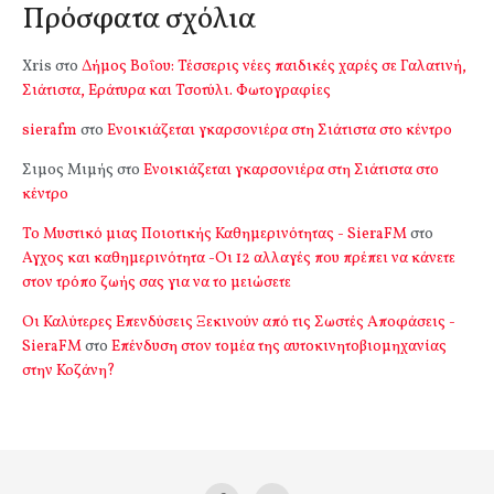
Πρόσφατα σχόλια
Xris
στο
Δήμος Βοΐου: Τέσσερις νέες παιδικές χαρές σε Γαλατινή,
Σιάτιστα, Εράτυρα και Τσοτύλι. Φωτογραφίες
sierafm
στο
Ενοικιάζεται γκαρσονιέρα στη Σιάτιστα στο κέντρο
Σιμος Μιμής
στο
Ενοικιάζεται γκαρσονιέρα στη Σιάτιστα στο
κέντρο
Το Μυστικό μιας Ποιοτικής Καθημερινότητας - SieraFM
στο
Αγχος και καθημερινότητα -Οι 12 αλλαγές που πρέπει να κάνετε
στον τρόπο ζωής σας για να το μειώσετε
Οι Καλύτερες Επενδύσεις Ξεκινούν από τις Σωστές Αποφάσεις -
SieraFM
στο
Επένδυση στον τομέα της αυτοκινητοβιομηχανίας
στην Κοζάνη?