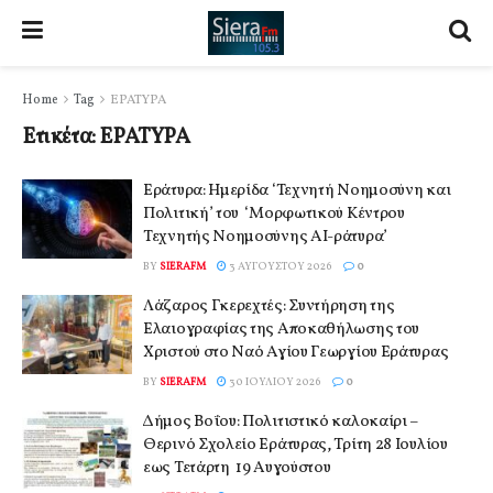
Home
Tag
ΕΡΑΤΥΡΑ
Ετικέτα:
ΕΡΑΤΥΡΑ
Εράτυρα: Ημερίδα ‘Τεχνητή Νοημοσύνη και
Πολιτική’ του ‘Μορφωτικού Κέντρου
Τεχνητής Νοημοσύνης ΑΙ-ράτυρα’
BY
SIERAFM
3 ΑΥΓΟΎΣΤΟΥ 2026
0
Λάζαρος Γκερεχτές: Συντήρηση της
Ελαιογραφίας της Αποκαθήλωσης του
Χριστού στο Ναό Αγίου Γεωργίου Εράτυρας
BY
SIERAFM
30 ΙΟΥΛΊΟΥ 2026
0
Δήμος Βοΐου: Πολιτιστικό καλοκαίρι –
Θερινό Σχολείο Εράτυρας, Τρίτη 28 Ιουλίου
εως Τετάρτη 19 Αυγούστου