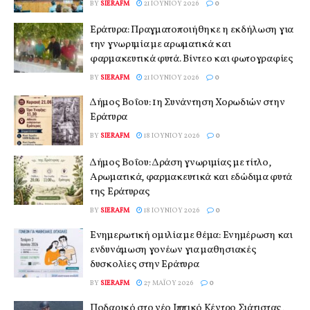
BY
SIERAFM
21 ΙΟΥΝΊΟΥ 2026
0
Εράτυρα: Πραγματοποιήθηκε η εκδήλωση για
την γνωριμία με αρωματικά και
φαρμακευτικά φυτά. Βίντεο και φωτογραφίες
BY
SIERAFM
21 ΙΟΥΝΊΟΥ 2026
0
Δήμος Βοΐου: 1η Συνάντηση Χορωδιών στην
Εράτυρα
BY
SIERAFM
18 ΙΟΥΝΊΟΥ 2026
0
Δήμος Βοΐου: Δράση γνωριμίας με τίτλο,
Αρωματικά, φαρμακευτικά και εδώδιμα φυτά
της Εράτυρας
BY
SIERAFM
18 ΙΟΥΝΊΟΥ 2026
0
Ενημερωτική ομιλία με θέμα: Ενημέρωση και
ενδυνάμωση γονέων για μαθησιακές
δυσκολίες στην Εράτυρα
BY
SIERAFM
27 ΜΑΪ́ΟΥ 2026
0
Ποδαρικό στο νέο Ιππικό Κέντρο Σιάτιστας,