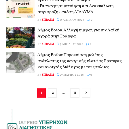
Εράτυρα: Εκδήλωση με θέμα
«Επαναχρησιμοποίηση και Ανακύκλωση
στην πράξη» από τη ΔΙΑΔΥΜΑ
BY
SIERAFM
17 ΑΠΡΙΛΊΟΥ 2026
0
Δήμος Βοΐου: Αλλαγή ημέρας για την Λαϊκή
Αγορά στην Εράτυρα
BY
SIERAFM
7 ΑΠΡΙΛΊΟΥ 2026
0
Δήμος Βοΐου: Παρουσίαση μελέτης
ανάπλασης της κεντρικής πλατείας Εράτυρας
και ανοιχτός διάλογος με τους πολίτες
BY
SIERAFM
27 ΜΑΡΤΊΟΥ 2026
0
1
2
…
11