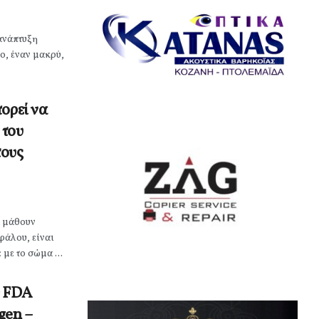
ανάπτυξη
ο, έναν μακρύ,
ορεί να
 του
τους
α μάθουν
φάλου, είναι
 με το σώμα ...
Ο FDA
gen –