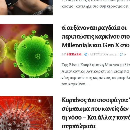
Υγείας (ΠΟΥ), η οποία εξέτασε μελέτε
κόσμο, κατέληξε στο συμπέρασμα ότι π
τί αυξάνονται ραγδαία οι
περιπτώσεις καρκίνου στο
Millennials και Gen X στο
BY
SIERAFM
7 ΑΥΓΟΎΣΤΟΥ 2024
0
Της Βίκυς Κουρλιμπίνη Μια νέα μελέτ
Αμερικανική Αντικαρκινική Εταιρεία δ
νέες περιπτώσεις καρκίνου, συμπερι
του καρκίνου ...
Καρκίνος του οισοφάγου:
σύμπτωμα που κανείς δεν 
τη νόσο – Και άλλα 7 κοιν
συμπτώματα