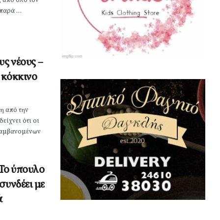
ς από όλο τον
αρά ...
υς νέους –
 κόκκινο
η από την
είχνει ότι οι
λαμβανομένων
 Το ύπουλο
συνδέει με
ά