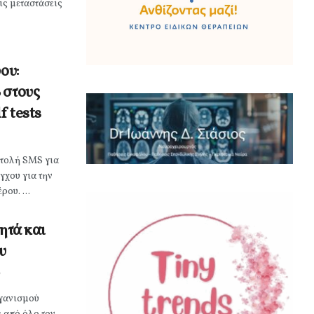
ις μεταστάσεις
ου:
 στους
f tests
στολή SMS για
χου για την
ου. ...
ητά και
υ
γανισμού