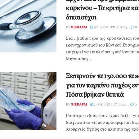
καρκίνου – Τα κριτήρια και
δικαιούχοι
BY
SIERAFM
9 ΔΕΚΕΜΒΡΊΟΥ 2024
0
Στα… βαθιά νερά της προσπάθειας το
εκσυγχρονισμού του Εθνικού Συστήμα
επιχειρεί να επιπλεύσει η κυβέρνηση 
Μητσοτάκη ...
Ξεπερνούν τα 130.000 τα se
για τον καρκίνο παχέος εν
Πόσα βρήκαν θετικά
BY
SIERAFM
25 ΟΚΤΩΒΡΊΟΥ 2024
0
Ιδιαίτερο ενδιαφέρον έχουν δείξει για
διαγνωστικό κιτ που προσφέρεται δωρ
υπουργείο Υγείας στο πλαίσιο της πρόλ