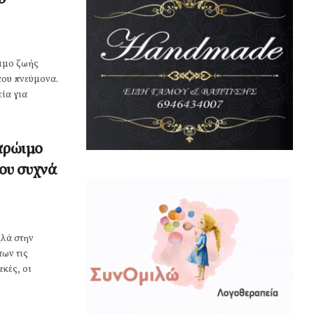
ιμο ζωής
του πνεύμονα.
ία για
 πρώιμο
ου συχνά
λά στην
των τις
ακές, οι