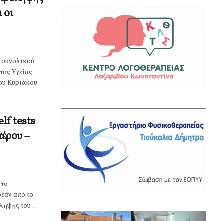
 οι
υ συνολικού
τος Υγείας
του Κυριάκου
lf tests
τέρου –
 το
εάν από το
ηψης του ...