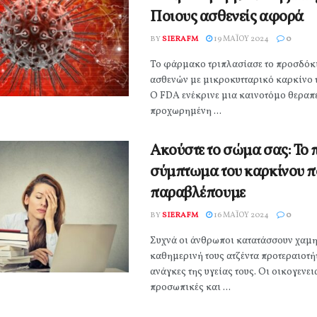
Ποιους ασθενείς αφορά
BY
SIERAFM
19 ΜΑΪ́ΟΥ 2024
0
Το φάρμακο τριπλασίασε το προσδόκ
ασθενών με μικροκυτταρικό καρκίνο 
Ο FDA ενέκρινε μια καινοτόμο θεραπε
προχωρημένη ...
Ακούστε το σώμα σας: Το
σύμπτωμα του καρκίνου π
παραβλέπουμε
BY
SIERAFM
16 ΜΑΪ́ΟΥ 2024
0
Συχνά οι άνθρωποι κατατάσσουν χαμη
καθημερινή τους ατζέντα προτεραιοτή
ανάγκες της υγείας τους. Οι οικογενει
προσωπικές και ...