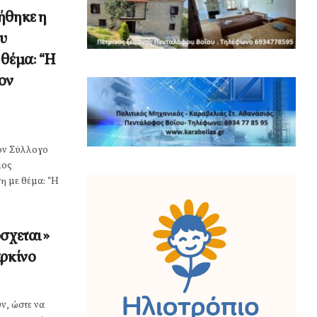
ήθηκε η
υ
 θέμα: “Η
ον
ον Σύλλογο
ιος
 με θέμα: “Η
όσχεται»
αρκίνο
ν, ώστε να