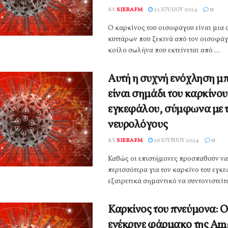
BY
SIERAFM
23 ΙΟΥΛΊΟΥ 2024
0
Ο καρκίνος του οισοφάγου είναι μια 
κυττάρων που ξεκινά από τον οισοφάγ
κοίλο σωλήνα που εκτείνεται από ...
Αυτή η συχνή ενόχληση μπ
είναι σημάδι του καρκίνου
εγκεφάλου, σύμφωνα με 
νευρολόγους
BY
SIERAFM
26 ΙΟΥΝΊΟΥ 2024
0
Καθώς οι επιστήμονες προσπαθούν ν
περισσότερα για τον καρκίνο του εγκε
εξαιρετικά σημαντικό να συντονιστείτε
Καρκίνος του πνεύμονα: 
ενέκρινε φάρμακο της Am