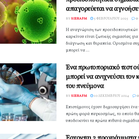
απαγορεύεται να αγνοήσε
BY
SIERAFM
5 ΦΕΒΡΟΥΑΡΊΟΥ 2025
0
Η αναγνώριση των προειδοποιητικών
καρκίνου είναι ζωτικής σημασίας για
διάγνωση και θεραπεία. Ορισμένα σ
μπορεί να ...
Ένα πρωτοποριακό τεστ ο
μπορεί να ανιχνεύσει τον 
του πνεύμονα
BY
SIERAFM
10 ΔΕΚΕΜΒΡΊΟΥ 2024
0
Επιστήμονες έχουν δημιουργήσει ένα 
πρώτη φορά παγκοσμίως, το οποίο θ
υποδεικνύει τα πρώτα πιθανά σημάδια 
Έρχονται 2 προγράμματα