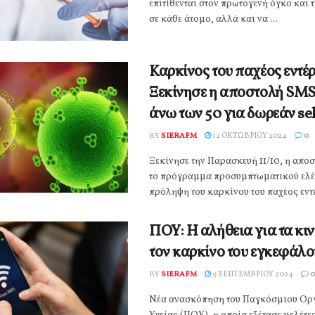
επιτίθενται στον πρωτογενή όγκο και τ
σε κάθε άτομο, αλλά και να ...
Καρκίνος του παχέος εντέρ
Ξεκίνησε η αποστολή SMS
άνω των 50 για δωρεάν sel
BY
SIERAFM
12 ΟΚΤΩΒΡΊΟΥ 2024
0
Ξεκίνησε την Παρασκευή 11/10, η απο
το πρόγραμμα προσυμπτωματικού ελέγ
πρόληψη του καρκίνου του παχέος εντέρ
ΠΟΥ: Η αλήθεια για τα κιν
τον καρκίνο του εγκεφάλο
BY
SIERAFM
5 ΣΕΠΤΕΜΒΡΊΟΥ 2024
0
Νέα ανασκόπηση του Παγκόσμιου Ορ