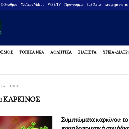
O Σταθμός
YouTube Videos
WEB TV
Πρόγραμμα
Εμβέλεια
Διαφημιστείτε
ΟΣΜΟΣ
ΤΟΠΙΚΑ ΝΕΑ
ΑΘΛΗΤΙΚΑ
ΣΙΑΤΙΣΤΑ
ΥΓΕΙΑ-ΔΙΑΤ
ΚΑΡΚΙΝΟΣ
α:
ΚΑΡΚΙΝΟΣ
Συμπτώματα καρκίνου: 10
προειδοποιητικά σημάδια