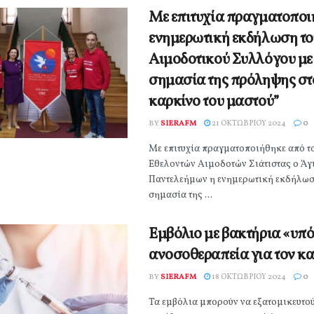
Με επιτυχία πραγματοποι
ενημερωτική εκδήλωση το
Αιμοδοτικού Συλλόγου με
σημασία της πρόληψης στ
καρκίνο του μαστού”
BY
SIERAFM
21 ΟΚΤΩΒΡΊΟΥ 2024
0
Με επιτυχία πραγματοποιήθηκε από τ
Εθελοντών Αιμοδοτών Σιάτιστας ο Άγ
Παντελεήμων η ενημερωτική εκδήλωση
σημασία της ...
Εμβόλιο με βακτήρια «υπ
ανοσοθεραπεία για τον κ
BY
SIERAFM
18 ΟΚΤΩΒΡΊΟΥ 2024
0
Τα εμβόλια μπορούν να εξατομικευτού