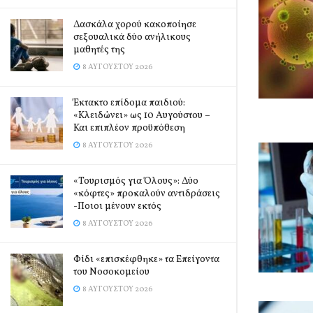
Δασκάλα χορού κακοποίησε
σεξουαλικά δύο ανήλικους
μαθητές της
8 ΑΥΓΟΎΣΤΟΥ 2026
Έκτακτο επίδομα παιδιού:
«Κλειδώνει» ως 10 Αυγούστου –
Και επιπλέον προϋπόθεση
8 ΑΥΓΟΎΣΤΟΥ 2026
«Τουρισμός για Όλους»: Δύο
«κόφτες» προκαλούν αντιδράσεις
-Ποιοι μένουν εκτός
8 ΑΥΓΟΎΣΤΟΥ 2026
Φίδι «επισκέφθηκε» τα Επείγοντα
του Νοσοκομείου
8 ΑΥΓΟΎΣΤΟΥ 2026