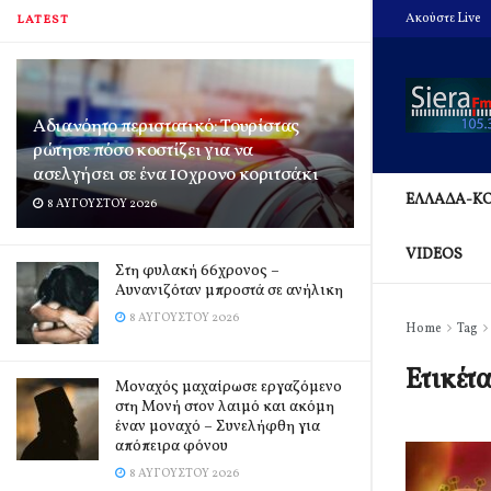
Ακούστε Live
LATEST
Αδιανόητο περιστατικό: Τουρίστας
ρώτησε πόσο κοστίζει για να
ασελγήσει σε ένα 10χρονο κοριτσάκι
ΕΛΛΑΔΑ-Κ
8 ΑΥΓΟΎΣΤΟΥ 2026
VIDEOS
Στη φυλακή 66χρονος –
Αυνανιζόταν μπροστά σε ανήλικη
8 ΑΥΓΟΎΣΤΟΥ 2026
Home
Tag
Ετικέτ
Μοναχός μαχαίρωσε εργαζόμενο
στη Μονή στον λαιμό και ακόμη
έναν μοναχό – Συνελήφθη για
απόπειρα φόνου
8 ΑΥΓΟΎΣΤΟΥ 2026