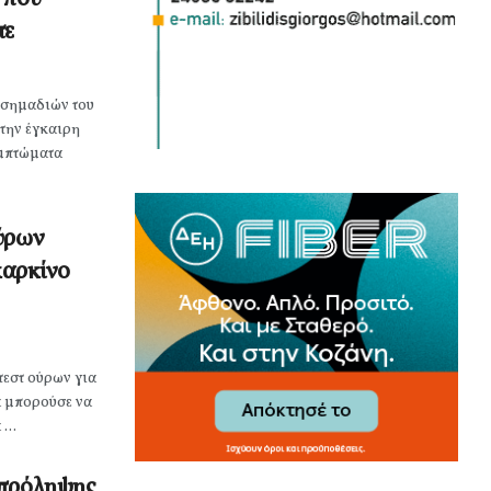
τε
 σημαδιών του
 την έγκαιρη
υμπτώματα
ύρων
καρκίνο
τεστ ούρων για
α μπορούσε να
...
 πρόληψης