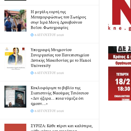
Η μεγάλη εορτή της
Μεταμορφώσεως του Σωτήρος
στην Ιερά Μονή Δρυοβούνου
Βοΐου. Φωτογραφίες
6 ΑΥΓΟΎΣΤΟΥ 2026
Υπογραφή Μνημονίου
Συνεργασίας του Πανεπιστημίου
Δυτικής Μακεδονίας με το Hanoi
University
6 ΑΥΓΟΎΣΤΟΥ 2026
Κυκλοφόρησε το βιβλίο της
Σιατιστινής Ναούμας Τσιότσιου
«Δεν ήξερα… ποια νόμιζα ότι
ήμουν…»
6 ΑΥΓΟΎΣΤΟΥ 2026
ΣΥΡΙΖΑ: Κάθε πέρσι και καλύτερα,