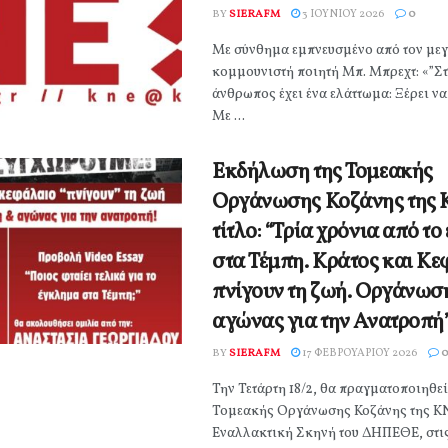
BY
SIERAFM
3 ΙΟΥΝΊΟΥ 2026
0
Με σύνθημα εμπνευσμένο από τον με
κομμουνιστή ποιητή Μπ. Μπρεχτ: «”Στ
άνθρωπος έχει ένα ελάττωμα: Ξέρει να
Με ...
Εκδήλωση της Τομεακής
Οργάνωσης Κοζάνης της 
τίτλο: “Τρία χρόνια από τ
στα Τέμπη. Κράτος και Κ
πνίγουν τη ζωή. Οργάνωσ
αγώνας για την Ανατροπή”
BY
SIERAFM
17 ΦΕΒΡΟΥΑΡΊΟΥ 2026
0
Την Τετάρτη 18/2, θα πραγματοποιηθε
Τομεακής Οργάνωσης Κοζάνης της ΚΝ
Εναλλακτική Σκηνή του ΔΗΠΕΘΕ, στις 1