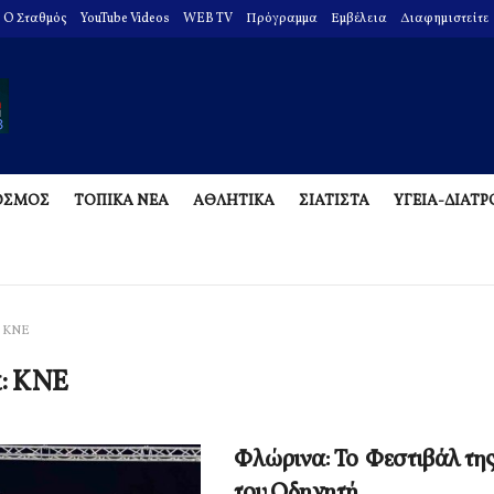
O Σταθμός
YouTube Videos
WEB TV
Πρόγραμμα
Εμβέλεια
Διαφημιστείτε
ΟΣΜΟΣ
ΤΟΠΙΚΑ ΝΕΑ
ΑΘΛΗΤΙΚΑ
ΣΙΑΤΙΣΤΑ
ΥΓΕΙΑ-ΔΙΑΤ
ΚΝΕ
α:
ΚΝΕ
Φλώρινα: Το Φεστιβάλ τη
του Οδηγητή