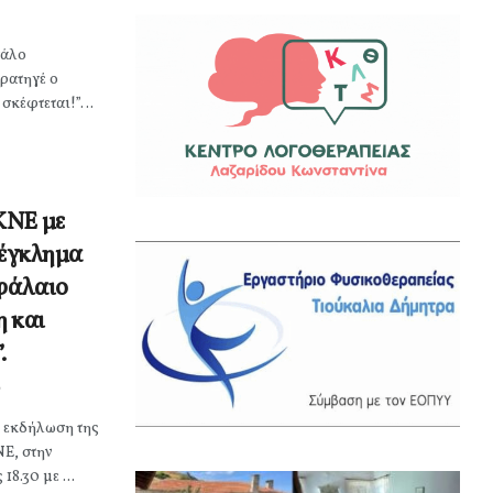
γάλο
ρατηγέ ο
 σκέφτεται!”…
ΚΝΕ με
ο έγκλημα
εφάλαιο
η και
.
ί εκδήλωση της
Ε, στην
8.30 με ...