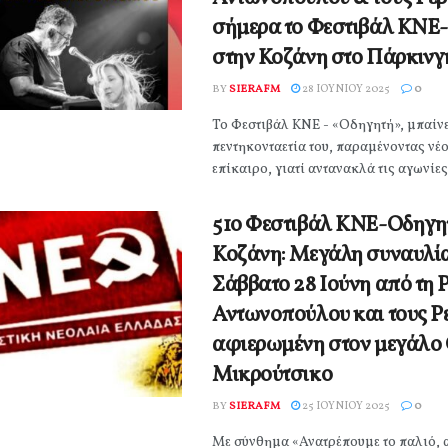
σήμερα το Φεστιβάλ ΚΝΕ
στην Κοζάνη στο Πάρκινγ
BY
SIERAFM
28 ΙΟΥΝΊΟΥ 2025
0
Το Φεστιβάλ ΚΝΕ - «Οδηγητή», μπαίνε
πεντηκονταετία του, παραμένοντας νέο
επίκαιρο, γιατί αντανακλά τις αγωνίες, 
51ο Φεστιβάλ ΚΝΕ-Οδηγη
Κοζάνη: Μεγάλη συναυλία
Σάββατο 28 Ιούνη από τη 
Αντωνοπούλου και τους Ρ
αφιερωμένη στον μεγάλο
Μικρούτσικο
BY
SIERAFM
25 ΙΟΥΝΊΟΥ 2025
0
Με σύνθημα «Ανατρέπουμε το παλιό, 