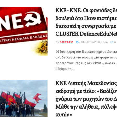
ΚΚΕ- ΚΝΕ: Οι φονιάδες δε
δουλειά δτο Πανεπιστήμιο
διακοπεί η συνεργασία με 
CLUSTER DefenceEduNet
BY
SIERAFM
7 ΦΕΒΡΟΥΑΡΊΟΥ 2026
0
Η διοίκηση του Πανεπιστημίου Δυτι
αποδεικνύει για ακόμη μια φορά ότι σ
προτεραιότητές της δεν είναι η ολοκ
μόρφωση ...
ΚΝΕ Δυτικής Μακεδονίας:
εκδρομή με τίτλο: «Βαδίζο
χνάρια των μαχητών του 
Μάθε την αλήθεια, πάλεψε
αυτήν»