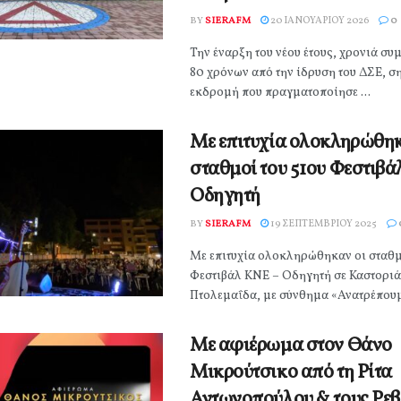
BY
SIERAFM
20 ΙΑΝΟΥΑΡΊΟΥ 2026
0
Την έναρξη του νέου έτους, χρονιά σ
80 χρόνων από την ίδρυση του ΔΣΕ, σ
εκδρομή που πραγματοποίησε ...
Με επιτυχία ολοκληρώθηκ
σταθμοί του 51ου Φεστιβά
Οδηγητή
BY
SIERAFM
19 ΣΕΠΤΕΜΒΡΊΟΥ 2025
Με επιτυχία ολοκληρώθηκαν οι σταθμ
Φεστιβάλ ΚΝΕ – Οδηγητή σε Καστοριά
Πτολεμαΐδα, με σύνθημα «Ανατρέπουμε 
Με αφιέρωμα στον Θάνο
Μικρούτσικο από τη Ρίτα
Αντωνοπούλου & τους Ρε