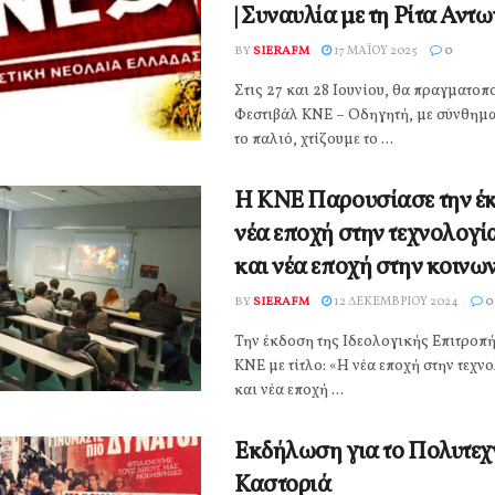
| Συναυλία με τη Ρίτα Αν
BY
SIERAFM
17 ΜΑΪ́ΟΥ 2025
0
Στις 27 και 28 Ιουνίου, θα πραγματοπο
Φεστιβάλ ΚΝΕ – Οδηγητή, με σύνθημ
το παλιό, χτίζουμε το ...
Η ΚΝΕ Παρουσίασε την έ
νέα εποχή στην τεχνολογία
και νέα εποχή στην κοινω
BY
SIERAFM
12 ΔΕΚΕΜΒΡΊΟΥ 2024
0
Την έκδοση της Ιδεολογικής Επιτροπής
ΚΝΕ με τίτλο: «Η νέα εποχή στην τεχν
και νέα εποχή ...
Εκδήλωση για το Πολυτεχ
Καστοριά