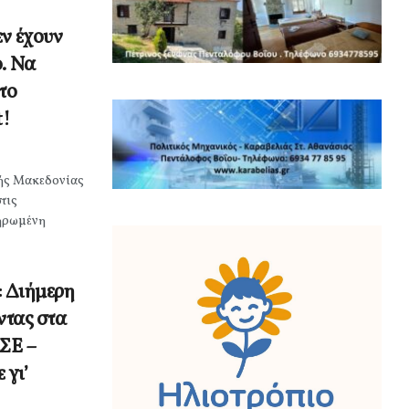
ν έχουν
. Να
το
!
κής Μακεδονίας
τις
ληρωμένη
 Διήμερη
ντας στα
ΔΣΕ –
 γι’