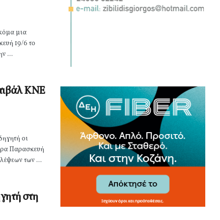
κόμα μια
ευή 19/6 το
ν ...
τιβάλ ΚΝΕ
δηγητή οι
ερα Παρασκευή
έψεων των ...
γητή στη