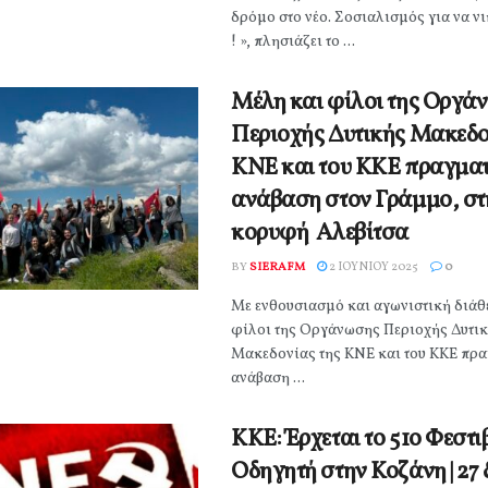
δρόμο στο νέο. Σοσιαλισμός για να νι
! », πλησιάζει το ...
Μέλη και φίλοι της Οργά
Περιοχής Δυτικής Μακεδο
ΚΝΕ και του ΚΚΕ πραγμα
ανάβαση στον Γράμμο, στ
κορυφή Αλεβίτσα
BY
SIERAFM
2 ΙΟΥΝΊΟΥ 2025
0
Με ενθουσιασμό και αγωνιστική διάθ
φίλοι της Οργάνωσης Περιοχής Δυτι
Μακεδονίας της ΚΝΕ και του ΚΚΕ πρ
ανάβαση ...
ΚΚΕ: Έρχεται το 51ο Φεστ
Οδηγητή στην Κοζάνη | 27 