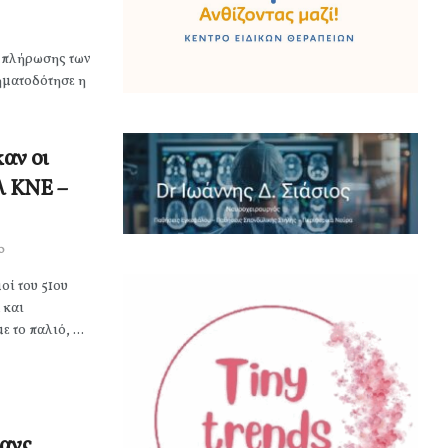
υμπλήρωσης των
ηματοδότησε η
αν οι
λ ΚΝΕ –
0
οί του 51ου
 και
το παλιό, ...
βανς