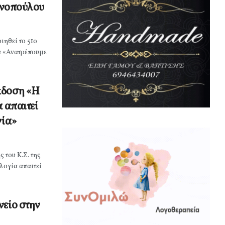
τωνοπούλου
ιηθεί το 51ο
α «Ανατρέπουμε
κδοση «Η
 απαιτεί
νία»
 του Κ.Σ. της
ολογία απαιτεί
νείο στην