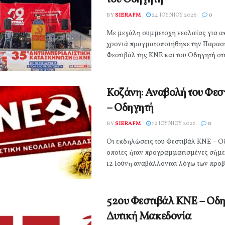
BY
SIERAFM
24 ΙΟΥΝΊΟΥ 2026
0
Με μεγάλη συμμετοχή νεολαίας για α
χρονιά πραγματοποιήθηκε την Παρασκ
Φεστιβάλ της ΚΝΕ και του Οδηγητή στη
Κοζάνη: Αναβολή του Φεσ
– Οδηγητή
BY
SIERAFM
12 ΙΟΥΝΊΟΥ 2026
0
Οι εκδηλώσεις του Φεστιβάλ ΚΝΕ – Ο
οποίες ήταν προγραμματισμένες σήμ
12 Ιούνη αναβάλλονται λόγω των προβλ
52ου Φεστιβάλ ΚΝΕ – Οδη
Δυτική Μακεδονία