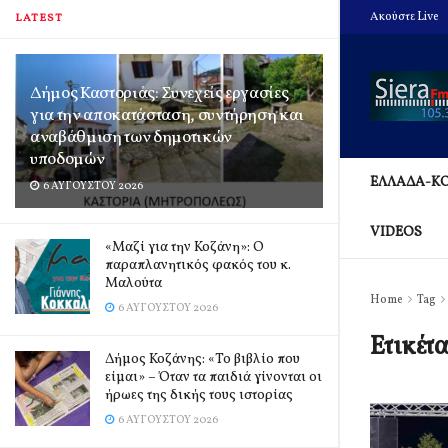
Ακούστε Live
LATEST
Δήμος Καστοριάς: Συνεχείς εργασίες
για την αποκατάσταση, συντήρηση και
αναβάθμιση των δημοτικών
υποδομών
ΕΛΛΑΔΑ-Κ
6 ΑΥΓΟΎΣΤΟΥ 2026
VIDEOS
«Μαζί για την Κοζάνη»: Ο
παραπλανητικός φακός του κ.
Μαλούτα
Home
Tag
6 ΑΥΓΟΎΣΤΟΥ 2026
Ετικέτ
Δήμος Κοζάνης: «Το βιβλίο που
είμαι» – Όταν τα παιδιά γίνονται οι
ήρωες της δικής τους ιστορίας
6 ΑΥΓΟΎΣΤΟΥ 2026