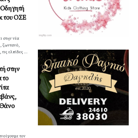
-Οδηγητή
κ του ΟΣΕ
ι στην νέα
, ζωντανό,
τις ελπίδες ...
τή στην
 το
Ρίτα
εβάνς,
 Θάνο
ανοίγουμε τον