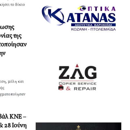
κήσει το δίκιο
νωσης
νίας της
τοποίησαν
ην
εση, μέλη και
κής
αγματοποίησαν
ιβάλ ΚΝΕ –
& 28 Ιούνη