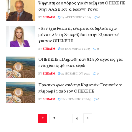
Ψηφίστηκε ο νόμος για ένταξη του ΟΠΕΚΕΠΕ
στην ΑΑΔΕ Του κ. Ιωάννη Ρόνα
BY
SIERAFM
23 ΔΕΚΕΜΒΡΊΟΥ 2025
0
«Δεν έχω Ferrari, ένα μοτοποδήλατο έχω
μόνο», λέει η Σεμερτζίδου στην Εξεταστική
για τον ΟΠΕΚΕΠΕ
BY
SIERAFM
26 ΝΟΕΜΒΡΊΟΥ 2025
0
ΟΠΕΚΕΠΕ: Πληρώθηκαν 82.870 αγρότες για
ενισχύσεις 46 εκατ. ευρώ
BY
SIERAFM
22 ΝΟΕΜΒΡΊΟΥ 2025
0
Πράσινο φως από την Κομισιόν: Ξεκινούν οι
πληρωμές από τον ΟΠΕΚΕΠΕ
BY
SIERAFM
20 ΝΟΕΜΒΡΊΟΥ 2025
0
1
2
…
4