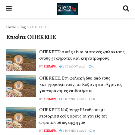
Home
Tag
ΟΠΕΚΕΠΕ
Ετικέτα:
ΟΠΕΚΕΠΕ
ΟΠΕΚΕΠΕ: Αυτές είναι οι ποινές φυλάκισης
στους 57 αγρότες και κτηνοτρόφους
BY
SIERAFM
2 ΙΟΥΛΊΟΥ 2026
0
ΟΠΕΚΕΠΕ: Στη φυλακή δύο από τους
κατηγορούμενους, σε Κοζάνη και Αγρίνιο,
για παράνομες επιδοτήσεις
BY
SIERAFM
8 ΙΟΥΝΊΟΥ 2026
0
ΟΠΕΚΕΠΕ Κοζάνης: Ελεύθεροι με
περιοριστικούς όρους οι γονείς του
φερόμενου ως αρχηγού
BY
SIERAFM
6 ΙΟΥΝΊΟΥ 2026
0