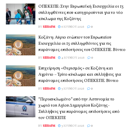
ΟΠΕΚΕΠΕ: Στην Ευρωπαϊκή Εισαγγελία οι 13
συλληφθέντες που κατηγορούνται για το νέο
κύκλωμα της Κοζάνης
BY
SIERAFM
6 ΙΟΥΝΊΟΥ 2026
0
Κοζάνη: Αύριο ενώπιον του Ευρωπαίου
Εισαγγελέα οι 13 συλληφθέντες για τις
παράνομες επιδοτήσεις του ΟΠΕΚΕΠΕ. Βίντεο
BY
SIERAFM
4 ΙΟΥΝΊΟΥ 2026
0
Επιχείρηση «Θερισμός» σε Κοζάνη και
Αγρίνιο – Τρίτο κύκλωμα και συλλήψεις για
παράνομες επιδοτήσεις ΟΠΕΚΕΠΕ. Βίντεο
BY
SIERAFM
3 ΙΟΥΝΊΟΥ 2026
0
“Περικυκλωμένο” από την Αστυνομία το
χωριό του Αγίου Δημητρίου Κοζάνης-
Συλλήψεις για παράνομες επιδοτήσεις από
τον ΟΠΕΚΕΠΕ
BY
SIERAFM
3 ΙΟΥΝΊΟΥ 2026
0