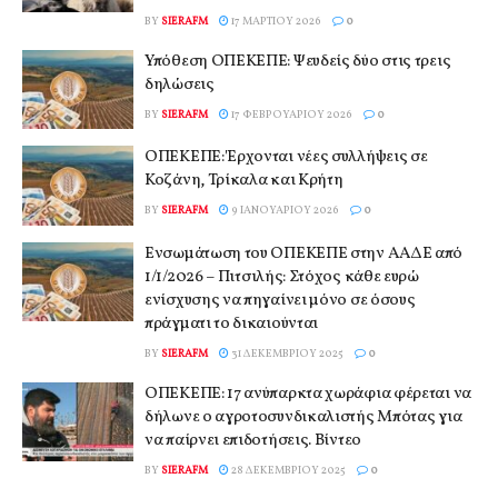
BY
SIERAFM
17 ΜΑΡΤΊΟΥ 2026
0
Υπόθεση ΟΠΕΚΕΠΕ: Ψευδείς δύο στις τρεις
δηλώσεις
BY
SIERAFM
17 ΦΕΒΡΟΥΑΡΊΟΥ 2026
0
ΟΠΕΚΕΠΕ: Έρχονται νέες συλλήψεις σε
Κοζάνη, Τρίκαλα και Κρήτη
BY
SIERAFM
9 ΙΑΝΟΥΑΡΊΟΥ 2026
0
Ενσωμάτωση του ΟΠΕΚΕΠΕ στην ΑΑΔΕ από
1/1/2026 – Πιτσιλής: Στόχος κάθε ευρώ
ενίσχυσης να πηγαίνει μόνο σε όσους
πράγματι το δικαιούνται
BY
SIERAFM
31 ΔΕΚΕΜΒΡΊΟΥ 2025
0
ΟΠΕΚΕΠΕ: 17 ανύπαρκτα χωράφια φέρεται να
δήλωνε ο αγροτοσυνδικαλιστής Μπότας για
να παίρνει επιδοτήσεις. Βίντεο
BY
SIERAFM
28 ΔΕΚΕΜΒΡΊΟΥ 2025
0