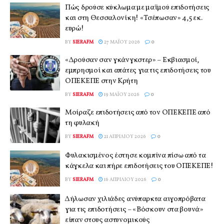
Πώς δρούσε κύκλωμα με μαϊμού επιδοτήσεις
και στη Θεσσαλονίκη! «Τσέπωσαν» 4,5 εκ.
ευρώ!
BY
SIERAFM
27 ΜΑΪ́ΟΥ 2026
0
«Δρούσαν σαν γκάνγκστερ» – Εκβιασμοί,
εμπρησμοί και απάτες για τις επιδοτήσεις του
ΟΠΕΚΕΠΕ στην Κρήτη
BY
SIERAFM
19 ΜΑΪ́ΟΥ 2026
0
Μοίραζε επιδοτήσεις από τον ΟΠΕΚΕΠΕ από
τη φυλακή
BY
SIERAFM
21 ΑΠΡΙΛΊΟΥ 2026
0
Φυλακισμένος έστησε κομπίνα πίσω από τα
κάγκελα και πήρε επιδοτήσεις του ΟΠΕΚΕΠΕ!
BY
SIERAFM
16 ΑΠΡΙΛΊΟΥ 2026
0
Δήλωσαν χιλιάδες ανύπαρκτα αιγοπρόβατα
για τις επιδοτήσεις – «Βόσκουν στα βουνά»
είπαν στους αστυνομικούς