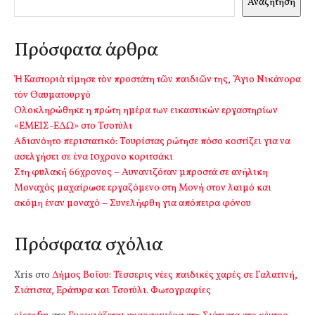
Αναζήτηση
Πρόσφατα άρθρα
Ἡ Καστοριὰ τίμησε τὸν προστάτη τῶν παιδιῶν της, Ἅγιο Νικάνορα
τὸν Θαυματουργό
Ολοκληρώθηκε η πρώτη ημέρα των εικαστικών εργαστηρίων
«ΕΜΕΙΣ-ΕΔΩ» στο Τσοτύλι
Αδιανόητο περιστατικό: Τουρίστας ρώτησε πόσο κοστίζει για να
ασελγήσει σε ένα 10χρονο κοριτσάκι
Στη φυλακή 66χρονος – Αυνανιζόταν μπροστά σε ανήλικη
Μοναχός μαχαίρωσε εργαζόμενο στη Μονή στον λαιμό και
ακόμη έναν μοναχό – Συνελήφθη για απόπειρα φόνου
Πρόσφατα σχόλια
Xris
στο
Δήμος Βοΐου: Τέσσερις νέες παιδικές χαρές σε Γαλατινή,
Σιάτιστα, Εράτυρα και Τσοτύλι. Φωτογραφίες