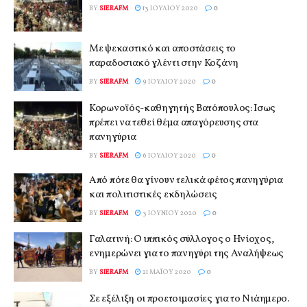
BY
SIERAFM
13 ΙΟΥΛΊΟΥ 2020
0
Με ψεκαστικό και αποστάσεις το
παραδοσιακό γλέντι στην Κοζάνη
BY
SIERAFM
9 ΙΟΥΛΊΟΥ 2020
0
Κορωνοϊός-καθηγητής Βατόπουλος: Ισως
πρέπει να τεθεί θέμα απαγόρευσης στα
πανηγύρια
BY
SIERAFM
6 ΙΟΥΛΊΟΥ 2020
0
Από πότε θα γίνουν τελικά φέτος πανηγύρια
και πολιτιστικές εκδηλώσεις
BY
SIERAFM
3 ΙΟΥΝΊΟΥ 2020
0
Γαλατινή: Ο ιππικός σύλλογος ο Ηνίοχος,
ενημερώνει για το πανηγύρι της Αναλήψεως
BY
SIERAFM
21 ΜΑΪ́ΟΥ 2020
0
Σε εξέλιξη οι προετοιμασίες για το Νιάημερο.