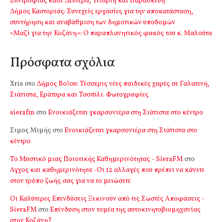
Συντροφιάς κάθε Δευτέρα, Τετάρτη και Παρασκευή
Δήμος Καστοριάς: Συνεχείς εργασίες για την αποκατάσταση,
συντήρηση και αναβάθμιση των δημοτικών υποδομών
«Μαζί για την Κοζάνη»: Ο παραπλανητικός φακός του κ. Μαλούτα
Πρόσφατα σχόλια
Xris
στο
Δήμος Βοΐου: Τέσσερις νέες παιδικές χαρές σε Γαλατινή,
Σιάτιστα, Εράτυρα και Τσοτύλι. Φωτογραφίες
sierafm
στο
Ενοικιάζεται γκαρσονιέρα στη Σιάτιστα στο κέντρο
Σιμος Μιμής
στο
Ενοικιάζεται γκαρσονιέρα στη Σιάτιστα στο
κέντρο
Το Μυστικό μιας Ποιοτικής Καθημερινότητας - SieraFM
στο
Αγχος και καθημερινότητα -Οι 12 αλλαγές που πρέπει να κάνετε
στον τρόπο ζωής σας για να το μειώσετε
Οι Καλύτερες Επενδύσεις Ξεκινούν από τις Σωστές Αποφάσεις -
SieraFM
στο
Επένδυση στον τομέα της αυτοκινητοβιομηχανίας
στην Κοζάνη?