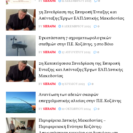
BY
SIERAFM
12 ΔΕΚΕΜΒΡΊΟΥ 2025
0
3η Συνεδρίαση της Επιτροπή Ένταξης και
Απένταξης Έργων ΕΑΠ Δυτικής Μακεδονίας
BY
SIERAFM
8 ΔΕΚΕΜΒΡΊΟΥ 2025
0
Εγκατάσταση 7 αγρομετεωρολογικών
σταθμών στην Π.Ε. Κοζάνης. 3 στο Βόιο
BY
SIERAFM
27 ΑΥΓΟΎΣΤΟΥ 2025
0
2η Κατεπείγουσα Συνεδρίαση της Επιτροπή
Ένταξης και Απένταξης Έργων ΕΑΠ Δυτικής
Μακεδονίας
BY
SIERAFM
15 ΙΟΥΛΊΟΥ 2025
0
Ανανέωση των αδειών σκαφών
επαγγελματικής αλιείας στην Π.Ε. Κοζάνης
BY
SIERAFM
10 ΟΚΤΩΒΡΊΟΥ 2024
0
Περιφέρεια Δυτικής Μακεδονίας –
Περιφερειακή Ενότητα Κοζάνης: