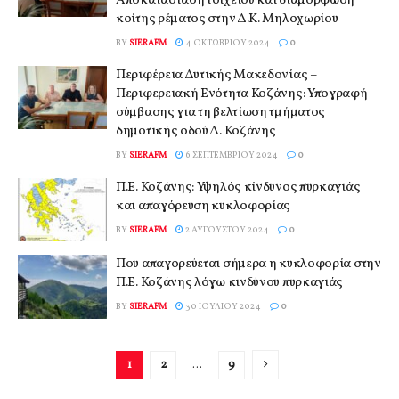
Αποκατάσταση τοιχείου και διαμόρφωση
κοίτης ρέματος στην Δ.Κ. Μηλοχωρίου
BY
SIERAFM
4 ΟΚΤΩΒΡΊΟΥ 2024
0
Περιφέρεια Δυτικής Μακεδονίας –
Περιφερειακή Ενότητα Κοζάνης: Υπογραφή
σύμβασης για τη βελτίωση τμήματος
δημοτικής οδού Δ. Κοζάνης
BY
SIERAFM
6 ΣΕΠΤΕΜΒΡΊΟΥ 2024
0
Π.Ε. Κοζάνης: Υψηλός κίνδυνος πυρκαγιάς
και απαγόρευση κυκλοφορίας
BY
SIERAFM
2 ΑΥΓΟΎΣΤΟΥ 2024
0
Που απαγορεύεται σήμερα η κυκλοφορία στην
Π.Ε. Κοζάνης λόγω κινδύνου πυρκαγιάς
BY
SIERAFM
30 ΙΟΥΛΊΟΥ 2024
0
1
2
…
9