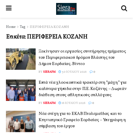
Home
Tag
ΠΕΡΙΦΕΡΕΙΑ ΚΟΖΑΝΗ
Ετικέτα:
ΠΕΡΙΦΕΡΕΙΑ ΚΟΖΑΝΗ
Ξεκίνησαν οι εργασίες συντήρησης τμήματος
του Περιφερειακού δρόμου Βλάστης του
Δήμου Εορδαίας. Βίντεο
BY
SIERAFM
30 ΙΟΥΛΊΟΥ 2026
0
Επτά νέα χλοοκοπτικά τρακτέρ στη “μάχη” για
καλύτερα γήπεδα στην Π.Ε. Κοζάνης – Δωρεάν
διάθεση στους αθλητικούς συλλόγους
BY
SIERAFM
16 ΙΟΥΛΊΟΥ 2026
0
Νέα στέγη για το ΕΚΑΒ Πτολεμαΐδας και το
Κτηνιατρικό Γραφείο Εορδαίας – Υπεγράφη η
σύμβαση του έργου