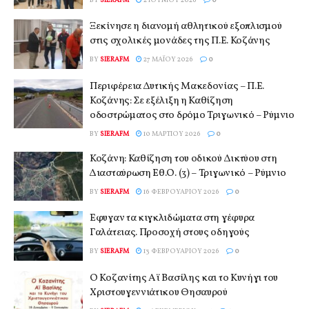
Ξεκίνησε η διανομή αθλητικού εξοπλισμού
στις σχολικές μονάδες της Π.Ε. Κοζάνης
BY
SIERAFM
27 ΜΑΪ́ΟΥ 2026
0
Περιφέρεια Δυτικής Μακεδονίας – Π.Ε.
Κοζάνης: Σε εξέλιξη η Καθίζηση
οδοστρώματος στο δρόμο Τριγωνικό – Ρύμνιο
BY
SIERAFM
10 ΜΑΡΤΊΟΥ 2026
0
Κοζάνη: Καθίζηση του οδικού Δικτύου στη
Διασταύρωση Εθ.Ο. (3) – Τριγωνικό – Ρύμνιο
BY
SIERAFM
16 ΦΕΒΡΟΥΑΡΊΟΥ 2026
0
Έφυγαν τα κιγκλιδώματα στη γέφυρα
Γαλάτειας. Προσοχή στους οδηγούς
BY
SIERAFM
13 ΦΕΒΡΟΥΑΡΊΟΥ 2026
0
Ο Κοζανίτης Αϊ Βασίλης και το Κυνήγι του
Χριστουγεννιάτικου Θησαυρού