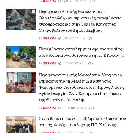
BY
SIERAFM
24 ΙΟΥΝΊΟΥ 2026
0
Περιφέρεια Δυτικής Μακεδονίας:
Ολοκληρώθηκαν σημαντικές παρεμβάσεις
πυροπροστασίας στην Τοπική Κοινότητα
Μικρόβαλτου του Δήμου Σερβίων
BY
SIERAFM
19 ΙΟΥΝΊΟΥ 2026
0
Παρεμβάσεις αντιπλημμυρικής προστασίας
στον Αλιάκμονα Βοΐου από την Π.Ε Κοζάνης
BY
SIERAFM
17 ΙΟΥΝΊΟΥ 2026
0
Περιφέρεια Δυτικής Μακεδονία: Υπογραφή
Σύμβασης για τη Μελέτη Διερεύνησης
Φαινομένων Αστάθειας στους Ιερούς Ναούς
Αγίου Γεωργίου Άνω Κώμης και Κοιμήσεως
της Θεοτόκου Ανατολής
BY
SIERAFM
10 ΙΟΥΝΊΟΥ 2026
0
Συνεχίζεται η διανομή αθλητικού εξοπλισμού
στις σχολικές μονάδες της Π.Ε. Κοζάνης
BY
SIERAFM
2 ΙΟΥΝΊΟΥ 2026
0