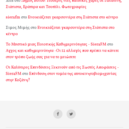
Xris
στο
Δήμος Βοΐου: Τέσσερις νέες παιδικές χαρές σε Γαλατινή,
Σιάτιστα, Εράτυρα και Τσοτύλι. Φωτογραφίες
sierafm
στο
Ενοικιάζεται γκαρσονιέρα στη Σιάτιστα στο κέντρο
Σιμος Μιμής
στο
Ενοικιάζεται γκαρσονιέρα στη Σιάτιστα στο
κέντρο
Το Μυστικό μιας Ποιοτικής Καθημερινότητας - SieraFM
στο
Αγχος και καθημερινότητα -Οι 12 αλλαγές που πρέπει να κάνετε
στον τρόπο ζωής σας για να το μειώσετε
Οι Καλύτερες Επενδύσεις Ξεκινούν από τις Σωστές Αποφάσεις -
SieraFM
στο
Επένδυση στον τομέα της αυτοκινητοβιομηχανίας
στην Κοζάνη?