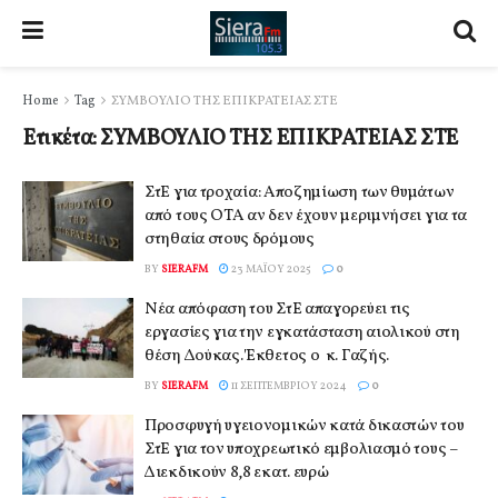
Home
Tag
ΣΥΜΒΟΥΛΙΟ ΤΗΣ ΕΠΙΚΡΑΤΕΙΑΣ ΣΤΕ
Ετικέτα:
ΣΥΜΒΟΥΛΙΟ ΤΗΣ ΕΠΙΚΡΑΤΕΙΑΣ ΣΤΕ
ΣτΕ για τροχαία: Αποζημίωση των θυμάτων
από τους ΟΤΑ αν δεν έχουν μεριμνήσει για τα
στηθαία στους δρόμους
BY
SIERAFM
23 ΜΑΪ́ΟΥ 2025
0
Νέα απόφαση του ΣτΕ απαγορεύει τις
εργασίες για την εγκατάσταση αιολικού στη
θέση Δούκας. Έκθετος ο κ. Γαζής.
BY
SIERAFM
11 ΣΕΠΤΕΜΒΡΊΟΥ 2024
0
Προσφυγή υγειονομικών κατά δικαστών του
ΣτΕ για τον υποχρεωτικό εμβολιασμό τους –
Διεκδικούν 8,8 εκατ. ευρώ