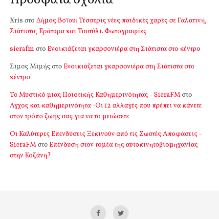
Xris
στο
Δήμος Βοΐου: Τέσσερις νέες παιδικές χαρές σε Γαλατινή,
Σιάτιστα, Εράτυρα και Τσοτύλι. Φωτογραφίες
sierafm
στο
Ενοικιάζεται γκαρσονιέρα στη Σιάτιστα στο κέντρο
Σιμος Μιμής
στο
Ενοικιάζεται γκαρσονιέρα στη Σιάτιστα στο
κέντρο
Το Μυστικό μιας Ποιοτικής Καθημερινότητας - SieraFM
στο
Αγχος και καθημερινότητα -Οι 12 αλλαγές που πρέπει να κάνετε
στον τρόπο ζωής σας για να το μειώσετε
Οι Καλύτερες Επενδύσεις Ξεκινούν από τις Σωστές Αποφάσεις -
SieraFM
στο
Επένδυση στον τομέα της αυτοκινητοβιομηχανίας
στην Κοζάνη?