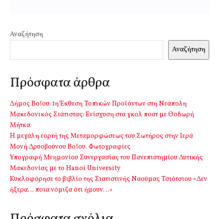
Αναζήτηση
Αναζήτηση
Πρόσφατα άρθρα
Δήμος Βοΐου: 1η Έκθεση Τοπικών Προϊόντων στη Νεάπολη
Μακεδονικός Σιάτιστας: Ενίσχυση στα γκολ ποστ με Θοδωρή
Μήτκα
Η μεγάλη εορτή της Μεταμορφώσεως του Σωτήρος στην Ιερά
Μονή Δρυοβούνου Βοΐου. Φωτογραφίες
Υπογραφή Μνημονίου Συνεργασίας του Πανεπιστημίου Δυτικής
Μακεδονίας με το Hanoi University
Κυκλοφόρησε το βιβλίο της Σιατιστινής Ναούμας Τσιότσιου «Δεν
ήξερα… ποια νόμιζα ότι ήμουν…»
Πρόσφατα σχόλια