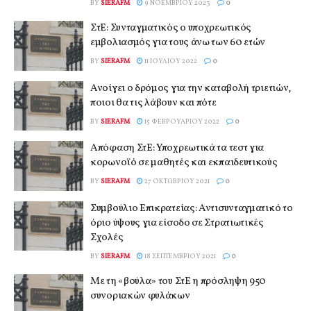
BY
SIERAFM
9 ΝΟΕΜΒΡΊΟΥ 2023
0
ΣτΕ: Συνταγματικός ο υποχρεωτικός
εμβολιασμός για τους άνω των 60 ετών
BY
SIERAFM
11 ΙΟΥΛΊΟΥ 2022
0
Ανοίγει ο δρόμος για την καταβολή τριετιών,
ποιοι θα τις λάβουν και πότε
BY
SIERAFM
15 ΦΕΒΡΟΥΑΡΊΟΥ 2022
0
Απόφαση ΣτΕ: Υποχρεωτικά τα τεστ για
κορωνοϊό σε μαθητές και εκπαιδευτικούς
BY
SIERAFM
27 ΟΚΤΩΒΡΊΟΥ 2021
0
Συμβούλιο Επικρατείας: Αντισυνταγματικό το
όριο ύψους για είσοδο σε Στρατιωτικές
Σχολές
BY
SIERAFM
18 ΣΕΠΤΕΜΒΡΊΟΥ 2021
0
Με τη «βούλα» του ΣτΕ η πρόσληψη 950
συνοριακών φυλάκων