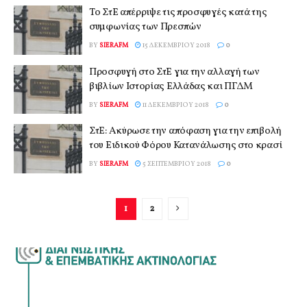
Το ΣτΕ απέρριψε τις προσφυγές κατά της
συμφωνίας των Πρεσπών
BY
SIERAFM
15 ΔΕΚΕΜΒΡΊΟΥ 2018
0
Προσφυγή στο ΣτΕ για την αλλαγή των
βιβλίων Ιστορίας Ελλάδας και ΠΓΔΜ
BY
SIERAFM
11 ΔΕΚΕΜΒΡΊΟΥ 2018
0
ΣτΕ: Ακύρωσε την απόφαση για την επιβολή
του Ειδικού Φόρου Κατανάλωσης στο κρασί
BY
SIERAFM
5 ΣΕΠΤΕΜΒΡΊΟΥ 2018
0
1
2