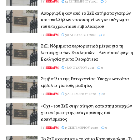
BY
SIERAFM
14 ΣΕΠΤΕΜΒΡΊΟΥ 2021
0
Απορρίφθηκαν από το ΣτΕ αιτήματα γιατρών
και υπαλλήλων νοσοκομείων για «πάγωμα»
του υποχρεωτικού εμβολιασμού
BY
SIERAFM
30 ΑΥΓΟΎΣΤΟΥ 2021
0
ΣτΕ: Νόμιμα τα περιοριστικά μέτρα για τη
λειτουργία των Εκκλησιών – Δεν προσέφυγε η
Εκκλησία για τα Θεοφάνεια
BY
SIERAFM
5 ΙΑΝΟΥΑΡΊΟΥ 2021
0
Συμβούλιο της Επικρατείας: Υποχρεωτικά τα
εμβόλια για τους μαθητές
BY
SIERAFM
3 ΔΕΚΕΜΒΡΊΟΥ 2020
0
«Όχι» του ΣτΕ στην αίτηση καταστηματαρχών
για ακύρωση της απαγόρευσης του
καπνίσματος
BY
SIERAFM
15 ΣΕΠΤΕΜΒΡΊΟΥ 2020
0
Το ΣτΕ «γκρέμισε» το νόμο Κατρούγκαλου -Τι