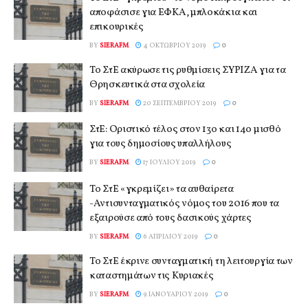
αποφάσισε για ΕΦΚΑ, μπλοκάκια και
επικουρικές
BY
SIERAFM
4 ΟΚΤΩΒΡΊΟΥ 2019
0
Το ΣτΕ ακύρωσε τις ρυθμίσεις ΣΥΡΙΖΑ για τα
Θρησκευτικά στα σχολεία
BY
SIERAFM
20 ΣΕΠΤΕΜΒΡΊΟΥ 2019
0
ΣτΕ: Οριστικό τέλος στον 13ο και 14ο μισθό
για τους δημοσίους υπαλλήλους
BY
SIERAFM
17 ΙΟΥΛΊΟΥ 2019
0
Το ΣτΕ «γκρεμίζει» τα αυθαίρετα
-Αντισυνταγματικός νόμος του 2016 που τα
εξαιρούσε από τους δασικούς χάρτες
BY
SIERAFM
6 ΑΠΡΙΛΊΟΥ 2019
0
Το ΣτΕ έκρινε συνταγματική τη λειτουργία των
καταστημάτων τις Κυριακές
BY
SIERAFM
9 ΙΑΝΟΥΑΡΊΟΥ 2019
0