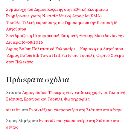
Συμμετοχή του Δήμου Κοζάνης στην Εθνική Εκστρατεία
Ενημέρωσης για τη Νωτιαία Μυϊκή Ατροφία (SMA)
Τσοτύλι: Τελετή παράδοσης του Γηροκομείου την Κυριακή 16
Αυγούστου
Συνεδριάζει η Περιφερειακή Επιτροπή Δυτικής Μακεδονίας την
Δευτέρα 10/08/2026
Δήμος Βοΐου: Πολιτιστικό Καλοκαίρι – Κυριακή 09 Αυγούστου
Δήμος Βοΐου: 6th Town Hall Party στο Τσοτύλι, Θερινό Σινεμά
στον Πελεκάνο
Πρόσφατα σχόλια
Xris
στο
Δήμος Βοΐου: Τέσσερις νέες παιδικές χαρές σε Γαλατινή,
Σιάτιστα, Εράτυρα και Τσοτύλι. Φωτογραφίες
sierafm
στο
Ενοικιάζεται γκαρσονιέρα στη Σιάτιστα στο κέντρο
Σιμος Μιμής
στο
Ενοικιάζεται γκαρσονιέρα στη Σιάτιστα στο
κέντρο