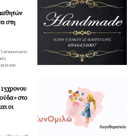
 μαθητών
ει στη
) ανακοινώνει
κές
γεία και
 13χρονου
λούδα» στο
αι οι