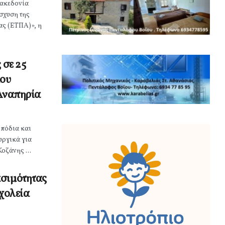
ακεδονία
σχυση της
ας (ΕΤΠΑ)», η
 σε 25
μου
 Αναπηρία
μπόδια και
υργικά για
οζάνης ...
ασιμότητας
σχολεία