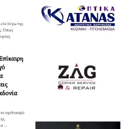
λεία λόγω της
ς. Όπως
Σοφίας
Επίκαιρη
γό
να
εις
εδονία
 το σχεδιασμό
κής
 ...