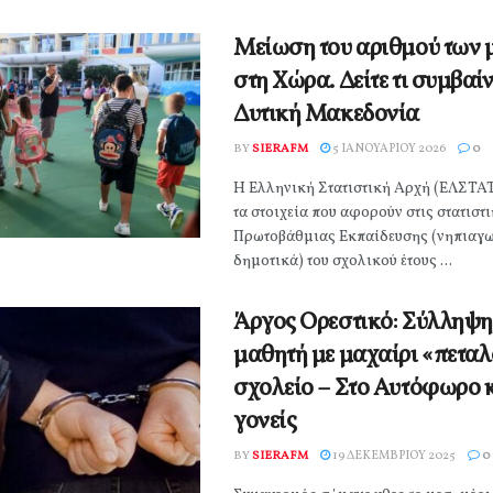
Μείωση του αριθμού των
στη Χώρα. Δείτε τι συμβαίν
Δυτική Μακεδονία
BY
SIERAFM
5 ΙΑΝΟΥΑΡΊΟΥ 2026
0
Η Ελληνική Στατιστική Αρχή (ΕΛΣΤΑΤ
τα στοιχεία που αφορούν στις στατιστι
Πρωτοβάθμιας Εκπαίδευσης (νηπιαγω
δημοτικά) του σχολικού έτους ...
Άργος Ορεστικό: Σύλληψη
μαθητή με μαχαίρι «πετα
σχολείο – Στο Αυτόφωρο κ
γονείς
BY
SIERAFM
19 ΔΕΚΕΜΒΡΊΟΥ 2025
0