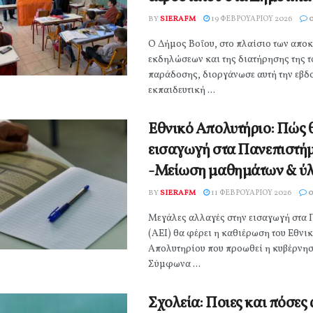
BY
SIERAFM
19 ΦΕΒΡΟΥΑΡΊΟΥ 2026
Ο Δήμος Βοΐου, στο πλαίσιο των απο
εκδηλώσεων και της διατήρησης της 
παράδοσης, διοργάνωσε αυτή την εβ
εκπαιδευτική ...
Εθνικό Απολυτήριο: Πώς θ
εισαγωγή στα Πανεπιστή
-Μείωση μαθημάτων & ύ
BY
SIERAFM
11 ΦΕΒΡΟΥΑΡΊΟΥ 2026
0
Μεγάλες αλλαγές στην εισαγωγή στα 
(ΑΕΙ) θα φέρει η καθιέρωση του Εθνι
Απολυτηρίου που προωθεί η κυβέρνη
Σύμφωνα ...
Σχολεία: Ποιες και πόσες