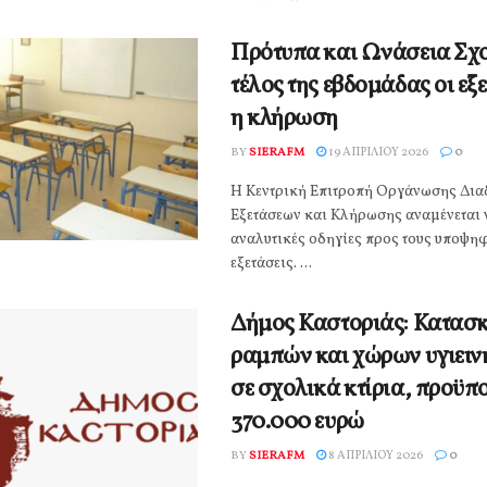
Πρότυπα και Ωνάσεια Σχο
τέλος της εβδομάδας οι εξ
η κλήρωση
BY
SIERAFM
19 ΑΠΡΙΛΊΟΥ 2026
0
Η Κεντρική Επιτροπή Οργάνωσης Δια
Εξετάσεων και Κλήρωσης αναμένεται ν
αναλυτικές οδηγίες προς τους υποψηφ
εξετάσεις. ...
Δήμος Καστοριάς: Κατασ
ραμπών και χώρων υγιειν
σε σχολικά κτίρια, προϋ
370.000 ευρώ
BY
SIERAFM
8 ΑΠΡΙΛΊΟΥ 2026
0