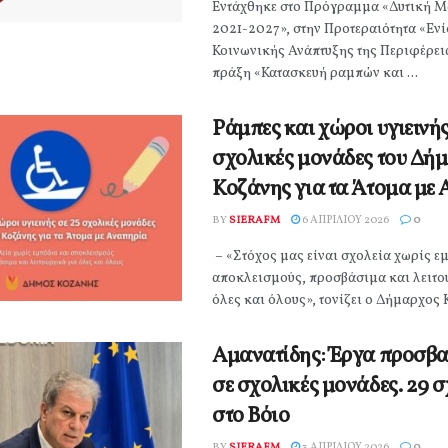
Εντάχθηκε στο Πρόγραμμα «Δυτική Μ
2021-2027», στην Προτεραιότητα «Ενί
Κοινωνικής Ανάπτυξης της Περιφέρει
πράξη «Κατασκευή ραμπών και ...
Ράμπες και χώροι υγιεινής
σχολικές μονάδες του Δή
Κοζάνης για τα Άτομα με
BY
SIERAFM
6 ΑΠΡΙΛΊΟΥ 2026
0
– «Στόχος μας είναι σχολεία χωρίς ε
αποκλεισμούς, προσβάσιμα και λειτο
όλες και όλους», τονίζει ο Δήμαρχος Κ
Αμανατίδης: Έργα προσβ
σε σχολικές μονάδες. 29 
στο Βόιο
BY
SIERAFM
3 ΑΠΡΙΛΊΟΥ 2026
0