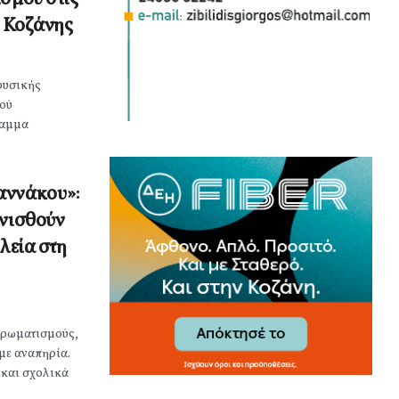
. Κοζάνης
φυσικής
κού
ραμμα
αννάκου»:
ινισθούν
λεία στη
χρωματισμούς,
με αναπηρία.
 και σχολικά