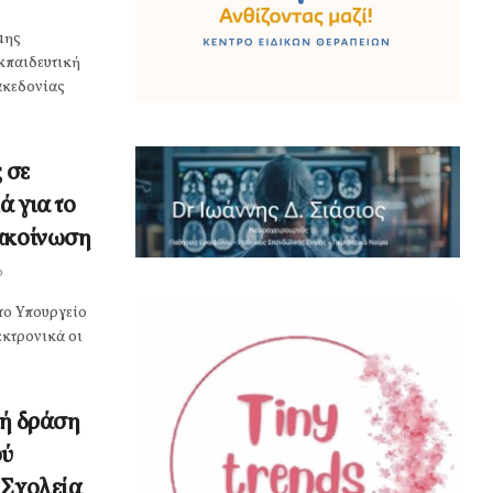
μης
κπαιδευτική
ακεδονίας
 σε
 για το
νακοίνωση
0
το Υπουργείο
εκτρονικά οι
κή δράση
ού
 Σχολεία