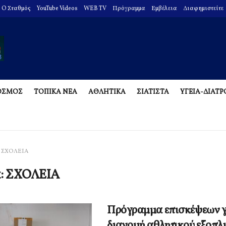
O Σταθμός
YouTube Videos
WEB TV
Πρόγραμμα
Εμβέλεια
Διαφημιστείτε
ΟΣΜΟΣ
ΤΟΠΙΚΑ ΝΕΑ
ΑΘΛΗΤΙΚΑ
ΣΙΑΤΙΣΤΑ
ΥΓΕΙΑ-ΔΙΑΤ
ΣΧΟΛΕΙΑ
α:
ΣΧΟΛΕΙΑ
Πρόγραμμα επισκέψεων γ
διανομή αθλητικού εξοπλι