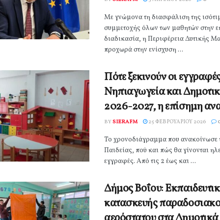
Με γνώμονα τη διασφάλιση της ισότι
συμμετοχής όλων των μαθητών στην ε
διαδικασία, η Περιφέρεια Δυτικής Μ
προχωρά στην ενίσχυση ...
Πότε ξεκινούν οι εγγραφές
Νηπιαγωγεία και Δημοτικά
2026-2027, η επίσημη α
BY
SIERAFM
25 ΦΕΒΡΟΥΑΡΊΟΥ 2026
Το χρονοδιάγραμμα που ανακοίνωσε 
Παιδείας, πού και πώς θα γίνονται ηλ
εγγραφές. Από τις 2 έως και ...
Δήμος Βοΐου: Εκπαιδευτι
κατασκευής παραδοσιακ
αερόστατου στα Δημοτικά