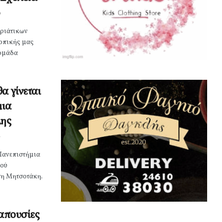
0
κριάτικων
τοπικής μας
δομάδα
α γίνεται
μια
λης
Πανεπιστήμια
κού
ση Μητσοτάκη.
 απουσίες