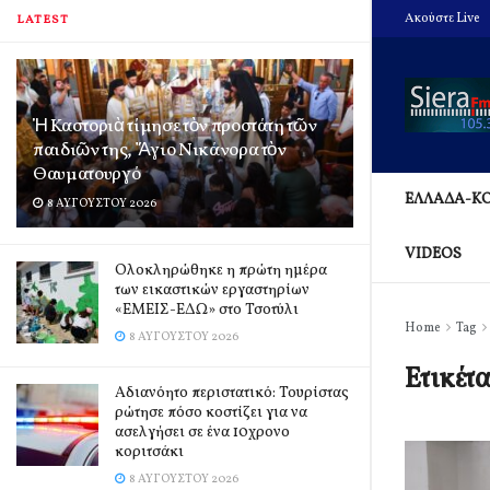
Ακούστε Live
LATEST
Ἡ Καστοριὰ τίμησε τὸν προστάτη τῶν
παιδιῶν της, Ἅγιο Νικάνορα τὸν
Θαυματουργό
ΕΛΛΑΔΑ-Κ
8 ΑΥΓΟΎΣΤΟΥ 2026
VIDEOS
Ολοκληρώθηκε η πρώτη ημέρα
των εικαστικών εργαστηρίων
«ΕΜΕΙΣ-ΕΔΩ» στο Τσοτύλι
Home
Tag
8 ΑΥΓΟΎΣΤΟΥ 2026
Ετικέτ
Αδιανόητο περιστατικό: Τουρίστας
ρώτησε πόσο κοστίζει για να
ασελγήσει σε ένα 10χρονο
κοριτσάκι
8 ΑΥΓΟΎΣΤΟΥ 2026