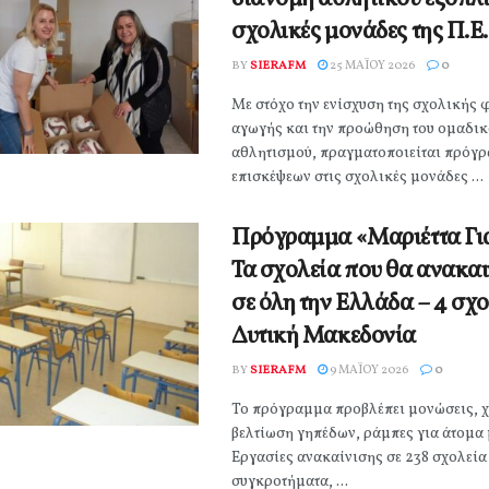
σχολικές μονάδες της Π.Ε
BY
SIERAFM
25 ΜΑΪ́ΟΥ 2026
0
Με στόχο την ενίσχυση της σχολικής 
αγωγής και την προώθηση του ομαδι
αθλητισμού, πραγματοποιείται πρόγ
επισκέψεων στις σχολικές μονάδες ...
Πρόγραμμα «Μαριέττα Γι
Τα σχολεία που θα ανακα
σε όλη την Ελλάδα – 4 σχο
Δυτική Μακεδονία
BY
SIERAFM
9 ΜΑΪ́ΟΥ 2026
0
Το πρόγραμμα προβλέπει μονώσεις, 
βελτίωση γηπέδων, ράμπες για άτομα 
Εργασίες ανακαίνισης σε 238 σχολεία
συγκροτήματα, ...