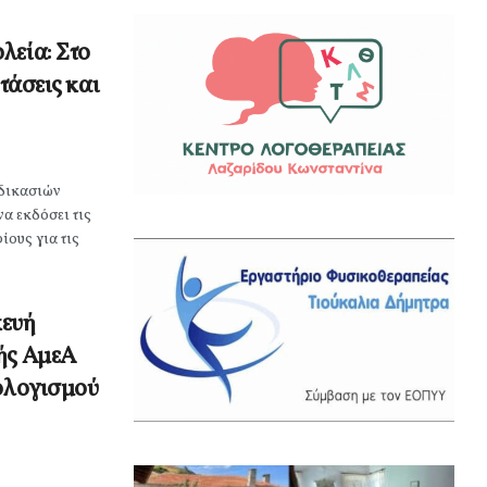
λεία: Στο
ετάσεις και
δικασιών
α εκδόσει τις
ίους για τις
κευή
ής ΑμεΑ
πολογισμού