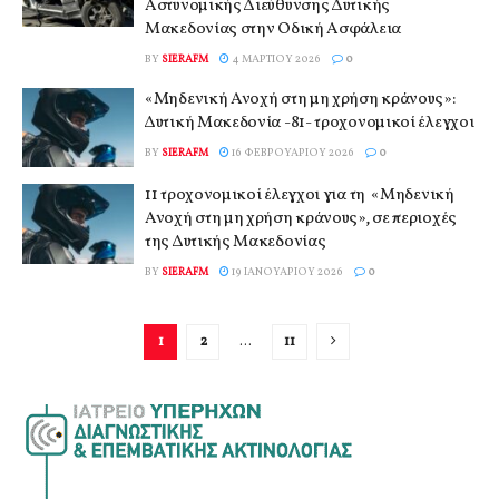
Αστυνομικής Διεύθυνσης Δυτικής
Μακεδονίας στην Οδική Ασφάλεια
BY
SIERAFM
4 ΜΑΡΤΊΟΥ 2026
0
«Μηδενική Ανοχή στη μη χρήση κράνους»:
Δυτική Μακεδονία -81- τροχονομικοί έλεγχοι
BY
SIERAFM
16 ΦΕΒΡΟΥΑΡΊΟΥ 2026
0
11 τροχονομικοί έλεγχοι για τη «Μηδενική
Ανοχή στη μη χρήση κράνους», σε περιοχές
της Δυτικής Μακεδονίας
BY
SIERAFM
19 ΙΑΝΟΥΑΡΊΟΥ 2026
0
1
2
…
11