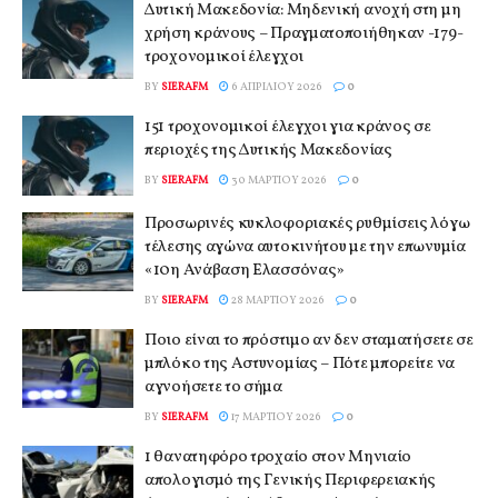
Δυτική Μακεδονία: Μηδενική ανοχή στη μη
χρήση κράνους – Πραγματοποιήθηκαν -179-
τροχονομικοί έλεγχοι
BY
SIERAFM
6 ΑΠΡΙΛΊΟΥ 2026
0
151 τροχονομικοί έλεγχοι για κράνος σε
περιοχές της Δυτικής Μακεδονίας
BY
SIERAFM
30 ΜΑΡΤΊΟΥ 2026
0
Προσωρινές κυκλοφοριακές ρυθμίσεις λόγω
τέλεσης αγώνα αυτοκινήτου με την επωνυμία
«10η Ανάβαση Ελασσόνας»
BY
SIERAFM
28 ΜΑΡΤΊΟΥ 2026
0
Ποιο είναι το πρόστιμο αν δεν σταματήσετε σε
μπλόκο της Αστυνομίας – Πότε μπορείτε να
αγνοήσετε το σήμα
BY
SIERAFM
17 ΜΑΡΤΊΟΥ 2026
0
1 θανατηφόρο τροχαίο στον Μηνιαίο
απολογισμό της Γενικής Περιφερειακής