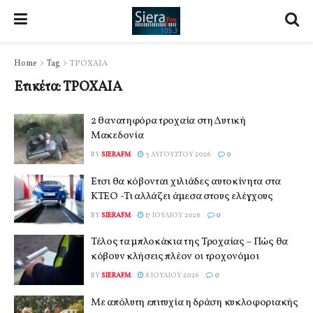
Home
Tag
ΤΡΟΧΑΙΑ
Ετικέτα:
ΤΡΟΧΑΙΑ
2 θανατηφόρα τροχαία στη Δυτική
Μακεδονία
BY
SIERAFM
3 ΑΥΓΟΎΣΤΟΥ 2026
0
Έτσι θα κόβονται χιλιάδες αυτοκίνητα στα
ΚΤΕΟ -Τι αλλάζει άμεσα στους ελέγχους
BY
SIERAFM
17 ΙΟΥΛΊΟΥ 2026
0
Τέλος τα μπλοκάκια της Τροχαίας – Πώς θα
κόβουν κλήσεις πλέον οι τροχονόμοι
BY
SIERAFM
8 ΙΟΥΛΊΟΥ 2026
0
Με απόλυτη επιτυχία η δράση κυκλοφοριακής