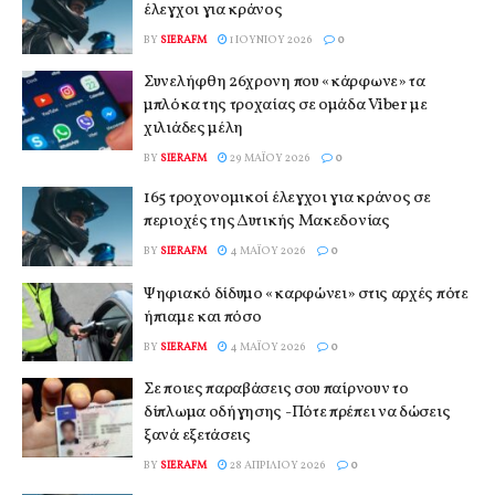
έλεγχοι για κράνος
BY
SIERAFM
1 ΙΟΥΝΊΟΥ 2026
0
Συνελήφθη 26χρονη που «κάρφωνε» τα
μπλόκα της τροχαίας σε ομάδα Viber με
χιλιάδες μέλη
BY
SIERAFM
29 ΜΑΪ́ΟΥ 2026
0
165 τροχονομικοί έλεγχοι για κράνος σε
περιοχές της Δυτικής Μακεδονίας
BY
SIERAFM
4 ΜΑΪ́ΟΥ 2026
0
Ψηφιακό δίδυμο «καρφώνει» στις αρχές πότε
ήπιαμε και πόσο
BY
SIERAFM
4 ΜΑΪ́ΟΥ 2026
0
Σε ποιες παραβάσεις σου παίρνουν το
δίπλωμα οδήγησης -Πότε πρέπει να δώσεις
ξανά εξετάσεις
BY
SIERAFM
28 ΑΠΡΙΛΊΟΥ 2026
0