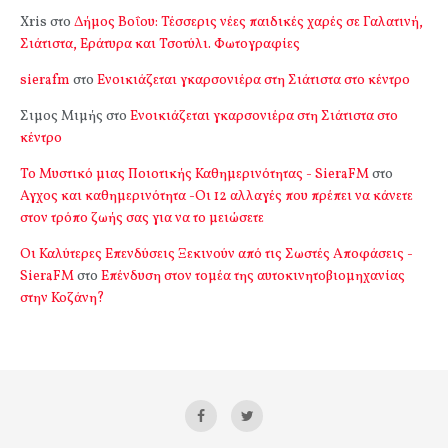
Xris
στο
Δήμος Βοΐου: Τέσσερις νέες παιδικές χαρές σε Γαλατινή,
Σιάτιστα, Εράτυρα και Τσοτύλι. Φωτογραφίες
sierafm
στο
Ενοικιάζεται γκαρσονιέρα στη Σιάτιστα στο κέντρο
Σιμος Μιμής
στο
Ενοικιάζεται γκαρσονιέρα στη Σιάτιστα στο
κέντρο
Το Μυστικό μιας Ποιοτικής Καθημερινότητας - SieraFM
στο
Αγχος και καθημερινότητα -Οι 12 αλλαγές που πρέπει να κάνετε
στον τρόπο ζωής σας για να το μειώσετε
Οι Καλύτερες Επενδύσεις Ξεκινούν από τις Σωστές Αποφάσεις -
SieraFM
στο
Επένδυση στον τομέα της αυτοκινητοβιομηχανίας
στην Κοζάνη?