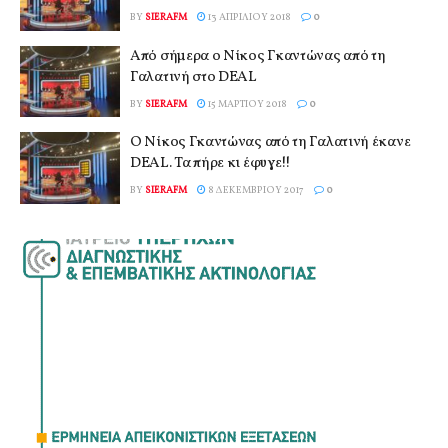
BY
SIERAFM
13 ΑΠΡΙΛΊΟΥ 2018
0
Από σήμερα ο Νίκος Γκαντώνας από τη
Γαλατινή στο DEAL
BY
SIERAFM
15 ΜΑΡΤΊΟΥ 2018
0
Ο Νίκος Γκαντώνας από τη Γαλατινή έκανε
DEAL. Τα πήρε κι έφυγε!!
BY
SIERAFM
8 ΔΕΚΕΜΒΡΊΟΥ 2017
0