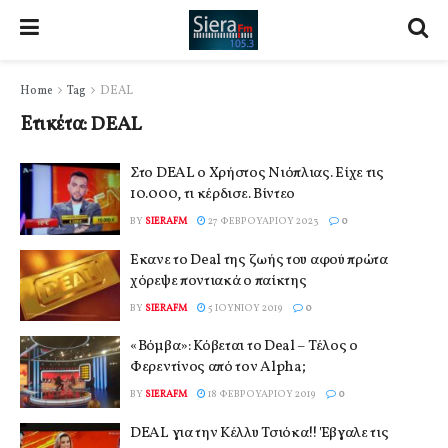
Home
Tag
DEAL
Ετικέτα:
DEAL
Στο DEAL ο Χρήστος Νιόπλιας. Είχε τις
10.000, τι κέρδισε. Βίντεο
BY
SIERAFM
27 ΦΕΒΡΟΥΑΡΊΟΥ 2023
0
Έκανε το Deal της ζωής του αφού πρώτα
χόρεψε ποντιακά ο παίκτης
BY
SIERAFM
5 ΙΟΥΝΊΟΥ 2019
0
«Βόμβα»: Κόβεται το Deal – Τέλος ο
Φερεντίνος από τον Alpha;
BY
SIERAFM
18 ΦΕΒΡΟΥΑΡΊΟΥ 2019
0
DEAL για την Κέλλυ Τσιόκα!! Έβγαλε τις