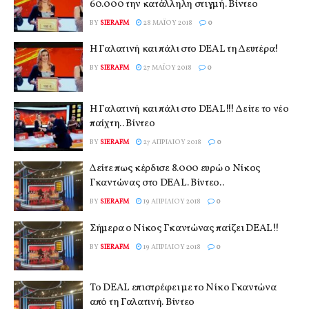
60.000 την κατάλληλη στιγμή. Βίντεο
BY
SIERAFM
28 ΜΑΪ́ΟΥ 2018
0
Η Γαλατινή και πάλι στο DEAL τη Δευτέρα!
BY
SIERAFM
27 ΜΑΪ́ΟΥ 2018
0
Η Γαλατινή και πάλι στο DEAL!!! Δείτε το νέο
παίχτη.. Βίντεο
BY
SIERAFM
27 ΑΠΡΙΛΊΟΥ 2018
0
Δείτε πως κέρδισε 8.000 ευρώ ο Νίκος
Γκαντώνας στο DEAL. Βίντεο..
BY
SIERAFM
19 ΑΠΡΙΛΊΟΥ 2018
0
Σήμερα ο Νίκος Γκαντώνας παίζει DEAL!!
BY
SIERAFM
19 ΑΠΡΙΛΊΟΥ 2018
0
Το DEAL επιστρέφει με το Νίκο Γκαντώνα
από τη Γαλατινή. Βίντεο