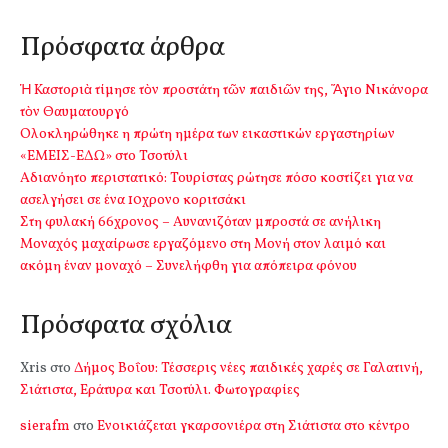
Πρόσφατα άρθρα
Ἡ Καστοριὰ τίμησε τὸν προστάτη τῶν παιδιῶν της, Ἅγιο Νικάνορα
τὸν Θαυματουργό
Ολοκληρώθηκε η πρώτη ημέρα των εικαστικών εργαστηρίων
«ΕΜΕΙΣ-ΕΔΩ» στο Τσοτύλι
Αδιανόητο περιστατικό: Τουρίστας ρώτησε πόσο κοστίζει για να
ασελγήσει σε ένα 10χρονο κοριτσάκι
Στη φυλακή 66χρονος – Αυνανιζόταν μπροστά σε ανήλικη
Μοναχός μαχαίρωσε εργαζόμενο στη Μονή στον λαιμό και
ακόμη έναν μοναχό – Συνελήφθη για απόπειρα φόνου
Πρόσφατα σχόλια
Xris
στο
Δήμος Βοΐου: Τέσσερις νέες παιδικές χαρές σε Γαλατινή,
Σιάτιστα, Εράτυρα και Τσοτύλι. Φωτογραφίες
sierafm
στο
Ενοικιάζεται γκαρσονιέρα στη Σιάτιστα στο κέντρο