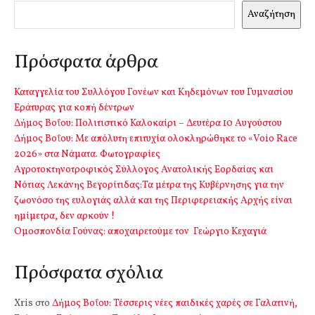
Αναζήτηση
Πρόσφατα άρθρα
Καταγγελία του Συλλόγου Γονέων και Κηδεμόνων του Γυμνασίου
Εράτυρας για κοπή δέντρων
Δήμος Βοΐου: Πολιτιστικό Καλοκαίρι – Δευτέρα 10 Αυγούστου
Δήμος Βοΐου: Με απόλυτη επιτυχία ολοκληρώθηκε το «Voio Race
2026» στα Νάματα. Φωτογραφίες
Αγροτοκτηνοτροφικός Σύλλογος Ανατολικής Εορδαίας και
Νότιας Λεκάνης Βεγορίτιδας:Τα μέτρα της Κυβέρνησης για την
ζωονόσο της ευλογιάς αλλά και της Περιφερειακής Αρχής είναι
ημίμετρα, δεν αρκούν !
Ομοσπονδία Γούνας: αποχαιρετούμε τον Γεώργιο Κεχαγιά
Πρόσφατα σχόλια
Xris
στο
Δήμος Βοΐου: Τέσσερις νέες παιδικές χαρές σε Γαλατινή,