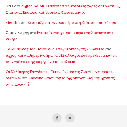
Xris
στο
Δήμος Βοΐου: Τέσσερις νέες παιδικές χαρές σε Γαλατινή,
Σιάτιστα, Εράτυρα και Τσοτύλι. Φωτογραφίες
sierafm
στο
Ενοικιάζεται γκαρσονιέρα στη Σιάτιστα στο κέντρο
Σιμος Μιμής
στο
Ενοικιάζεται γκαρσονιέρα στη Σιάτιστα στο
κέντρο
Το Μυστικό μιας Ποιοτικής Καθημερινότητας - SieraFM
στο
Αγχος και καθημερινότητα -Οι 12 αλλαγές που πρέπει να κάνετε
στον τρόπο ζωής σας για να το μειώσετε
Οι Καλύτερες Επενδύσεις Ξεκινούν από τις Σωστές Αποφάσεις -
SieraFM
στο
Επένδυση στον τομέα της αυτοκινητοβιομηχανίας
στην Κοζάνη?