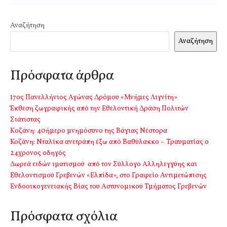
Αναζήτηση
Αναζήτηση
Πρόσφατα άρθρα
17ος Πανελλήνιος Αγώνας Δρόμου «Μνήμες Λιγνίτη»
Έκθεση ζωγραφικής από την Εθελοντική Δράση Πολιτών
Σιάτιστας
Kοζάνη: 40ήμερο μνημόσυνο της Βάγιας Νέστορα
Κοζάνη: Νταλίκα ανετράπη έξω από Βαθύλακκο – Τραυματίας ο
24χρονος οδηγός
Δωρεά ειδών ιματισμού από τον Σύλλογο Αλληλεγγύης και
Εθελοντισμού Γρεβενών «Ελπίδα», στο Γραφείο Αντιμετώπισης
Ενδοοικογενειακής Βίας του Αστυνομικού Τμήματος Γρεβενών
Πρόσφατα σχόλια