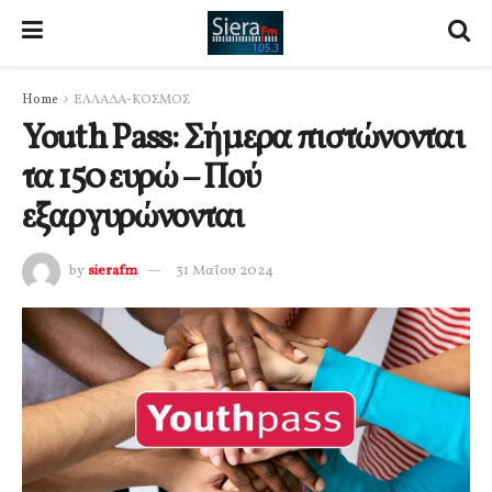
Home
ΕΛΛΑΔΑ-ΚΟΣΜΟΣ
Youth Pass: Σήμερα πιστώνονται
τα 150 ευρώ – Πού
εξαργυρώνονται
by
sierafm
31 Μαΐου 2024