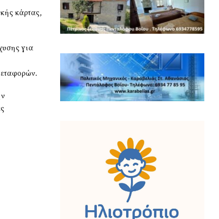
ικής κάρτας,
χυσης για
 μεταφορών.
ην
ες