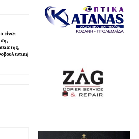
α είναι
ηση,
εια της,
ινοβουλευτική