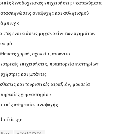
λοιπές ξενοδοχειακές επιχειρήσεις / καταλύματα
κατασκηνώσεις αναψυχής και αθλητισμού
κάμπινγκ
λοιπές ενοικιάσεις μηχανοκίνητων οχημάτων
σινεμά
αίθουσες χορού, σχολεία, στούντιο
θεατρικές επιχειρήσεις, πρακτορεία εισιτηρίων
ορχήστρες και μπάντες
εκθέσεις και τουριστικές ατραξιόν, μουσεία
υπηρεσίες γυμναστηρίου
λοιπές υπηρεσίες αναψυχής
dioikisi.gr
 Pass
ΔΙΚΑΙΟΥΧΟΙ