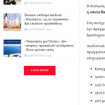
8 ΑΥΓΟΎΣΤΟΥ 2026
Η πίστωση 
η οποία θα
Έκτακτο επίδομα παιδιού:
«Κλειδώνει» ως 10 Αυγούστου –
Στη συνέχε
Και επιπλέον προϋπόθεση
την πραγμ
8 ΑΥΓΟΎΣΤΟΥ 2026
δραστηριοπ
«Τουρισμός για Όλους»: Δύο
Αναλυτικά,
«κόφτες» προκαλούν αντιδράσεις
-Ποιοι μένουν εκτός
πραγματοπ
8 ΑΥΓΟΎΣΤΟΥ 2026
επιχειρήσ
Κατηγ
LOAD MORE
3000 
3351 
3501 
4111 