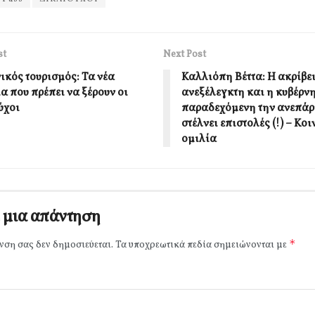
st
Next Post
ικός τουρισμός: Τα νέα
Καλλιόπη Βέττα: Η ακρίβει
α που πρέπει να ξέρουν οι
ανεξέλεγκτη και η κυβέρν
ύχοι
παραδεχόμενη την ανεπάρκ
στέλνει επιστολές (!) – Κο
ομιλία
 μια απάντηση
*
νση σας δεν δημοσιεύεται.
Τα υποχρεωτικά πεδία σημειώνονται με