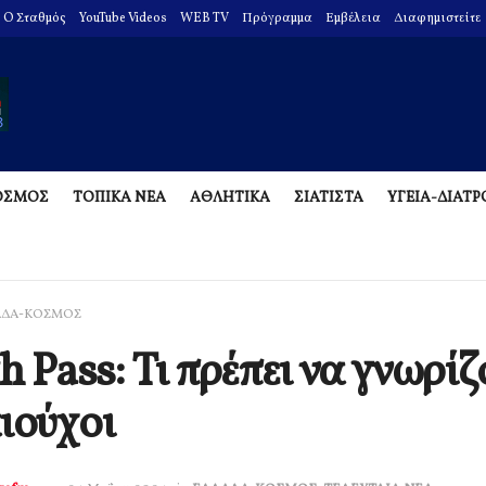
O Σταθμός
YouTube Videos
WEB TV
Πρόγραμμα
Εμβέλεια
Διαφημιστείτε
ΟΣΜΟΣ
ΤΟΠΙΚΑ ΝΕΑ
ΑΘΛΗΤΙΚΑ
ΣΙΑΤΙΣΤΑ
ΥΓΕΙΑ-ΔΙΑΤ
ΑΔΑ-ΚΟΣΜΟΣ
h Pass: Τι πρέπει να γνωρίζ
ιούχοι