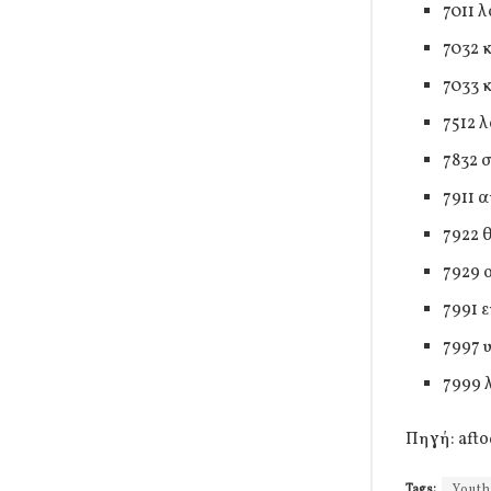
7011 
7032 
7033 
7512 
7832 
7911 
7922 
7929 
7991 
7997 
7999 
Πηγή: afto
Tags:
Youth