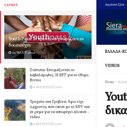
Ακούστε Live
LATEST
Youth Pass: Τι πρέπει να γνωρίζουν οι
δικαιούχοι
ΕΛΛΑΔΑ-Κ
24 ΜΑΪ́ΟΥ 2024
VIDEOS
Σιάτιστα: Ετοιμάζονται οι
καβαλάρηδες. Η ΕΡΤ για το έθιμο.
Βίντεο
Home
ΕΛΛ
8 ΑΥΓΟΎΣΤΟΥ 2026
Yout
Τροχαίο στα Γρεβενά: Άγιο είχε
δικα
24χρονος που έπεσε με το SUV του
σε ρέμα για να αποφύγει αλεπού –
video
8 ΑΥΓΟΎΣΤΟΥ 2026