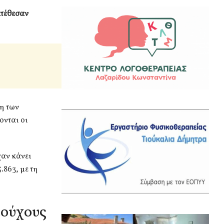
ατέθεσαν
η των
ονται οι
χαν κάνει
.863, με τη
ιούχους