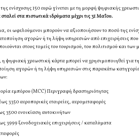
της ενίσχυσης 150 ευρώ γίνεται με τη μορφή ψηφιακής χρεωστ
 σταλεί στα πιστωτικά ιδρύματα μέχρι τις 31 Μαΐου.
ια, οι ωφελούμενοι μπορούν να αξιοποιήσουν το ποσό της ενίσ
ατοποίηση αγορών ή τη λήψη υπηρεσιών από επιχειρήσεις που
οιούνται στους τομείς του τουρισμού, του πολιτισμού και των
 η ψηφιακή χρεωστική κάρτα μπορεί να χρησιμοποιηθεί για τ
οίηση αγορών ή τη λήψη υπηρεσιών στις παρακάτω κατηγορί
εων:
ορία εμπόρου (MCC) Περιγραφή δραστηριότητας
έως 3350 αεροπορικές εταιρείες, αερομεταφορές
έως 3500 ενοικίαση αυτοκινήτων
έως 3999 ξενοδοχειακές επιχειρήσεις / καταλύματα
μεταφορές