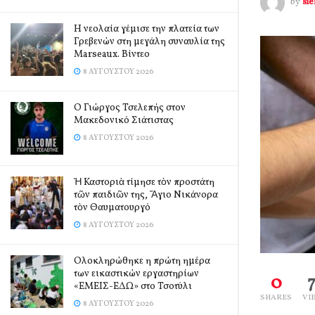
by
si
Η νεολαία γέμισε την πλατεία των
Γρεβενών στη μεγάλη συναυλία της
Marseaux. Βίντεο
8 ΑΥΓΟΎΣΤΟΥ 2026
Ο Γιώργος Τσελεπής στον
Μακεδονικό Σιάτιστας
8 ΑΥΓΟΎΣΤΟΥ 2026
Ἡ Καστοριὰ τίμησε τὸν προστάτη
τῶν παιδιῶν της, Ἅγιο Νικάνορα
τὸν Θαυματουργό
8 ΑΥΓΟΎΣΤΟΥ 2026
Ολοκληρώθηκε η πρώτη ημέρα
των εικαστικών εργαστηρίων
0
«ΕΜΕΙΣ-ΕΔΩ» στο Τσοτύλι
SHARES
VI
8 ΑΥΓΟΎΣΤΟΥ 2026