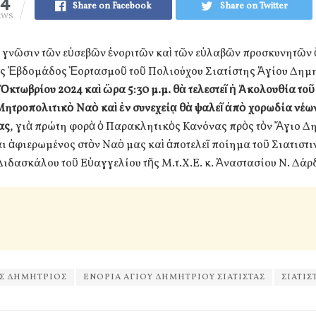
94
Share on Facebook
Share on Twitter
EWS
ς γνῶσιν τῶν εὐσεβῶν ἐνοριτῶν καὶ τῶν εὐλαβῶν προσκυνητῶν ὅ
ῆς Ἑβδομάδος Ἑορτασμοῦ τοῦ Πολιούχου Σιατίστης Ἁγίου Δημ
 Ὀκτωβρίου 2024 καὶ ὥρα 5:30 μ.μ. θὰ τελεστεῖ ἡ Ἀκολουθία το
Μητροπολιτικὸ Ναὸ καὶ ἐν συνεχείᾳ θὰ ψαλεῖ ἀπὸ χορωδία νέω
ας
, γιὰ πρώτη φορὰ ὁ Παρακλητικὸς Κανόνας πρὸς τὸν Ἅγιο Δη
αι ἀφιερωμένος στὸν Ναὸ μας καὶ ἀποτελεῖ ποίημα τοῦ Σιατιστι
ιδασκάλου τοῦ Εὐαγγελίου τῆς Μ.τ.Χ.Ε. κ. Ἀναστασίου Ν. Δάρ
Σ ΔΗΜΗΤΡΙΟΣ
ΕΝΟΡΙΑ ΑΓΙΟΥ ΔΗΜΗΤΡΙΟΥ ΣΙΑΤΙΣΤΑΣ
ΣΙΑΤΙΣ