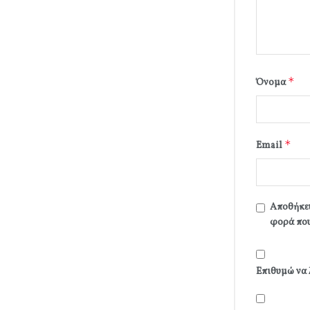
*
Όνομα
*
Email
Αποθήκευ
φορά που
Επιθυμώ να 