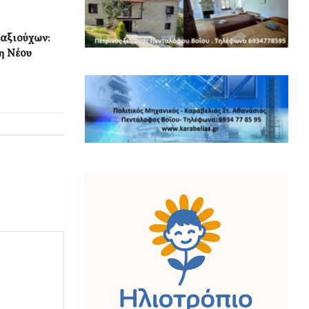
ταξιούχων:
η Νέου