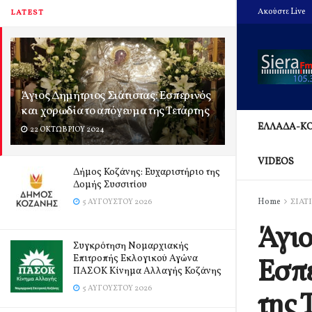
Ακούστε Live
LATEST
Άγιος Δημήτριος Σιάτιστας: Εσπερινός
και χορωδία το απόγευμα της Τετάρτης
ΕΛΛΑΔΑ-Κ
22 ΟΚΤΩΒΡΊΟΥ 2024
VIDEOS
Δήμος Κοζάνης: Ευχαριστήριο της
Δομής Συσσιτίου
Home
ΣΙΑΤ
5 ΑΥΓΟΎΣΤΟΥ 2026
Άγιο
Συγκρότηση Νομαρχιακής
Επιτροπής Εκλογικού Αγώνα
Εσπε
ΠΑΣΟΚ Κίνημα Αλλαγής Κοζάνης
5 ΑΥΓΟΎΣΤΟΥ 2026
της 