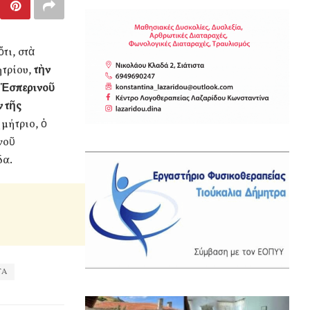
τι, στὰ
ητρίου,
τὴν
ῦ Ἑσπερινοῦ
ν τῆς
μήτριο, ὁ
νοῦ
δα.
ΤΑ