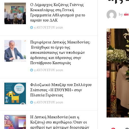
Ο Δήμαρχος Κοζάνης Γιάννης
Κοκκαλιάρης στη Γενική
by
si
Γραμματεία Αθλητισμού για το
ταρτάν του ΔΑΚ
5 ΑΥΓΟΎΣΤΟΥ 2026
Περιφέρεια Δυτικής Μακεδονίας:
Εντάχθηκε το έργο της
αποκατάστασης των υποδομών
άρδευσης και ύδρευσης στην
Πεντάβρυσο Καστοριάς
5 ΑΥΓΟΎΣΤΟΥ 2026
Φιλοζωικό Μπαζάρ του Συλλόγου
Σιάτιστας «Η ΕΥΘΥΝΗ» στην
Πλατεία Γεράνειας
5 ΑΥΓΟΎΣΤΟΥ 2026
Η Δυτική Μακεδονία (και η
Κοζάνη) στο περιθώριο: Όταν οι
αριθμοί των μόνιμων διορισμών