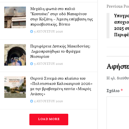
Previous Po
Μεγάλη φωτιά στο παλιό
“Κουτούκι” στην οδό Ναυαρίνου
Υπογρα
στην Κοζάνη – Άμεση επέμβαση της
αποχιο
πυροσβεστικής. Βίντεο
2025 στ
5 ΑΥΓΟΎΣΤΟΥ 2026
Περιφέ
Περιφέρεια Δυτικής Μακεδονίας:
Δημοπρατήθηκε το Φράγμα
Νεστορίου
5 ΑΥΓΟΎΣΤΟΥ 2026
Αφήστε
Η ηλ. διεύθυ
Θερινό Σινεμά στο πλαίσιο του
«Πολιτιστικού Καλοκαιριού 2026»
με την βραβευμένη ταινία «Μικρές
*
Σχόλιο
Ανάσες»
5 ΑΥΓΟΎΣΤΟΥ 2026
LOAD MORE