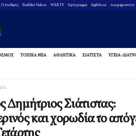
O Σταθμός
YouTube Videos
WEB TV
Πρόγραμμα
Εμβέλεια
Διαφημιστείτε
ΟΣΜΟΣ
ΤΟΠΙΚΑ ΝΕΑ
ΑΘΛΗΤΙΚΑ
ΣΙΑΤΙΣΤΑ
ΥΓΕΙΑ-ΔΙΑΤ
ΙΣΤΑ
ς Δημήτριος Σιάτιστας:
ρινός και χορωδία το από
Τετάρτης