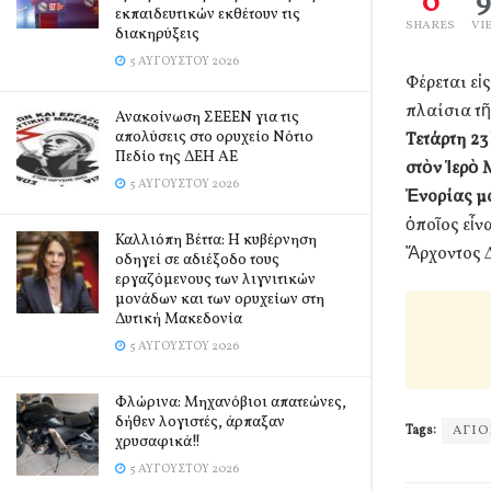
0
εκπαιδευτικών εκθέτουν τις
SHARES
VI
διακηρύξεις
5 ΑΥΓΟΎΣΤΟΥ 2026
Φέρεται εἰ
πλαίσια τ
Ανακοίνωση ΣΕΕΕΝ για τις
απολύσεις στο ορυχείο Νότιο
Τετάρτη 23
Πεδίο της ΔΕΗ ΑΕ
στὸν Ἱερὸ 
5 ΑΥΓΟΎΣΤΟΥ 2026
Ἐνορίας μ
ὁποῖος εἶν
Καλλιόπη Βέττα: Η κυβέρνηση
Ἄρχοντος Δ
οδηγεί σε αδιέξοδο τους
εργαζόμενους των λιγνιτικών
μονάδων και των ορυχείων στη
Δυτική Μακεδονία
5 ΑΥΓΟΎΣΤΟΥ 2026
Φλώρινα: Μηχανόβιοι απατεώνες,
δήθεν λογιστές, άρπαξαν
Tags:
ΑΓΙΟ
χρυσαφικά!!
5 ΑΥΓΟΎΣΤΟΥ 2026