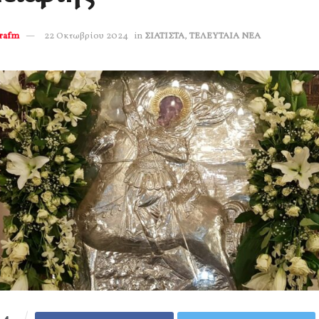
erafm
22 Οκτωβρίου 2024
in
ΣΙΑΤΙΣΤΑ
,
ΤΕΛΕΥΤΑΙΑ ΝΕΑ