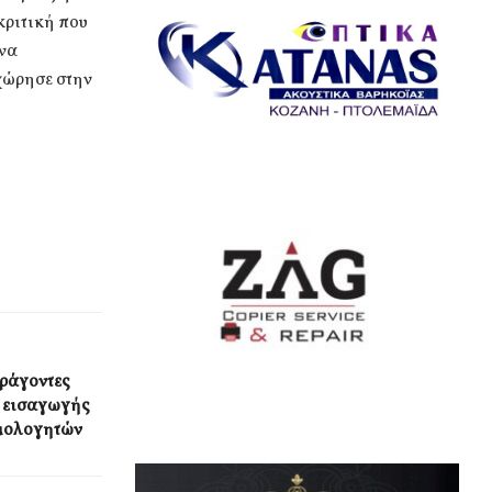
κριτική που
 να
οχώρησε στην
αράγοντες
ς εισαγωγής
θμολογητών