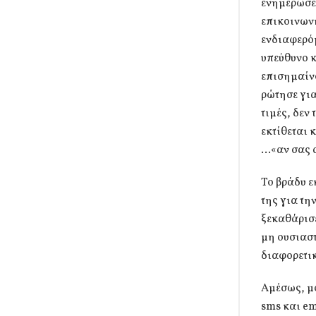
ενημέρωσε 
επικοινωνή
ενδιαφερόμ
υπεύθυνο κ
επισημαίνο
ρώτησε για
τιμές, δεν
εκτίθεται 
…«αν σας 
Το βράδυ ε
της για τη
ξεκαθάρισε
μη ουσιαστ
διαφορετι
Αμέσως, μό
sms και em