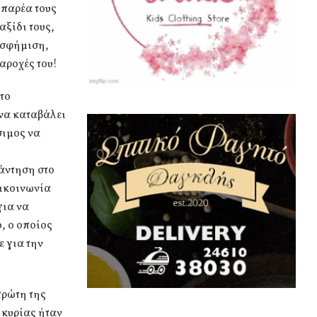
 παρέα τους
αξίδι τους,
υσφήμιση,
παροχές του!
το
 να καταβάλει
σιμος να
πάντηση στο
πικοινωνία
για να
, ο οποίος
ε για την
πρώτη της
 κυρίας ήταν