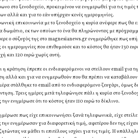
ωνο στο ξενοδοχείο, προκειμένου να ενημερωθεί για τις τιμές 
ν αλλά και για το εάν υπήρχαν κενές ημερομηνίες.
ωνική επικοινωνία με το ξενοδοχείο η κυρία ανέφερε πως θα 
α δωμάτιο, εκ των οποίων το ένα θα πληρώνοντας με πρόγραμμ
ερε ο σύζυγός της στο magnesianews.gr ενημερώθηκε πως υπ
 οι ημερομηνίες που επιθυμούσε και το κόστος θα ήταν 130 ευρ
χή και 120 ευρώ χωρίς αυτή.
ει η κράτηση έπρεπε οι ενδιαφερόμενοι να στείλουν email για τ
η αλλά και για να ενημερωθούν που θα πρέπει να καταβάλουν
μέρα στάλθηκε το email από το ενδιαφερόμενο ζευγάρι, όμως δ
τηση. Τρεις ημέρες μετά τηλεφώνησε πάλι η κυρία στο ξενοδο
την ενημέρωσε ότι το κόστος ήταν 110 ευρώ το δίκλινο.
ημέρωσε πως είχε επικοινωνήσει ξανά τηλεφωνικά, είχε στείλει
 την ενημέρωσαν για διαφορετική τιμή, αφετέρου δεν της είχα
 ζητώντας να μάθει τι επιτέλους ισχύει για τις τιμές. Η υπάλληλ