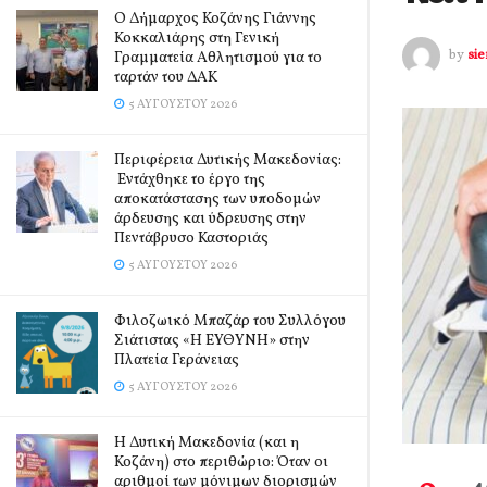
Ο Δήμαρχος Κοζάνης Γιάννης
Κοκκαλιάρης στη Γενική
by
si
Γραμματεία Αθλητισμού για το
ταρτάν του ΔΑΚ
5 ΑΥΓΟΎΣΤΟΥ 2026
Περιφέρεια Δυτικής Μακεδονίας:
Εντάχθηκε το έργο της
αποκατάστασης των υποδομών
άρδευσης και ύδρευσης στην
Πεντάβρυσο Καστοριάς
5 ΑΥΓΟΎΣΤΟΥ 2026
Φιλοζωικό Μπαζάρ του Συλλόγου
Σιάτιστας «Η ΕΥΘΥΝΗ» στην
Πλατεία Γεράνειας
5 ΑΥΓΟΎΣΤΟΥ 2026
Η Δυτική Μακεδονία (και η
Κοζάνη) στο περιθώριο: Όταν οι
αριθμοί των μόνιμων διορισμών