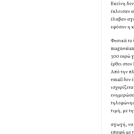
Εκείνη δεν
έκλεισαν α
έλαβαν αγω
εφόσον η κ
Φυσικά το 
magnesiane
300 ευρώ γ
έρθει στον
Από την πλ
email δεν 
ισχυρίζετα
ενημερώσει
τηλεφώνησε
τιμή, με τ
αγωγή, να 
επαφή με τ