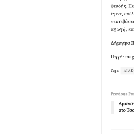
ψευδής. Πα
έγινε, επέ
«κατεβάσει
αγωγή, καθ
Δήμητρα 
Πηγή: mag
Tags:
ΔΙΑ
Previous Po
Αμανατ
στο Τσ