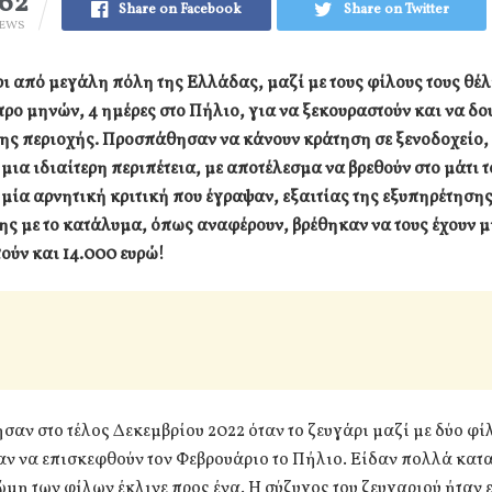
62
Share on Facebook
Share on Twitter
IEWS
ι από μεγάλη πόλη της Ελλάδας, μαζί με τους φίλους τους θέ
ρο μηνών, 4 ημέρες στο Πήλιο, για να ξεκουραστούν και να δου
της περιοχής. Προσπάθησαν να κάνουν κράτηση σε ξενοδοχείο,
μια ιδιαίτερη περιπέτεια, με αποτέλεσμα να βρεθούν στο μάτι 
μία αρνητική κριτική που έγραψαν, εξαιτίας της εξυπηρέτησης
ς με το κατάλυμα, όπως αναφέρουν, βρέθηκαν να τους έχουν μ
τούν και 14.000 ευρώ!
σαν στο τέλος Δεκεμβρίου 2022 όταν το ζευγάρι μαζί με δύο φί
ν να επισκεφθούν τον Φεβρουάριο το Πήλιο. Είδαν πολλά κατ
μη των φίλων έκλινε προς ένα. Η σύζυγος του ζευγαριού ήταν 