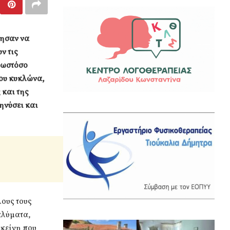
λησαν να
ν τις
 ωστόσο
του κυκλώνα,
 και της
ηνύσει και
λους τους
αλύματα,
εκείνη που