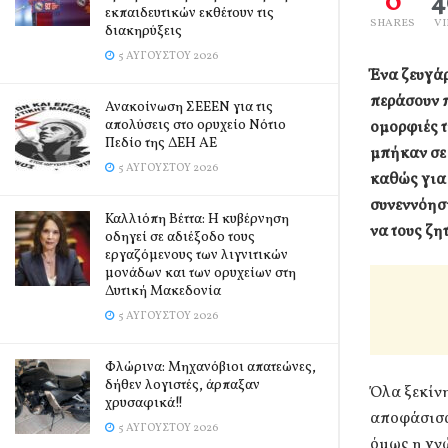
0
4
εκπαιδευτικών εκθέτουν τις
SHARES
V
διακηρύξεις
5 ΑΥΓΟΎΣΤΟΥ 2026
Ένα ζευγάρ
περάσουν π
Ανακοίνωση ΣΕΕΕΝ για τις
απολύσεις στο ορυχείο Νότιο
ομορφιές 
Πεδίο της ΔΕΗ ΑΕ
μπήκαν σε 
5 ΑΥΓΟΎΣΤΟΥ 2026
καθώς για 
συνεννόηση
Καλλιόπη Βέττα: Η κυβέρνηση
να τους ζη
οδηγεί σε αδιέξοδο τους
εργαζόμενους των λιγνιτικών
μονάδων και των ορυχείων στη
Δυτική Μακεδονία
5 ΑΥΓΟΎΣΤΟΥ 2026
Φλώρινα: Μηχανόβιοι απατεώνες,
δήθεν λογιστές, άρπαξαν
Όλα ξεκίνη
χρυσαφικά!!
αποφάσισα
5 ΑΥΓΟΎΣΤΟΥ 2026
όμως η γνώ