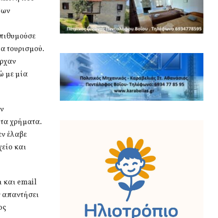
των
επιθυμούσε
α τουρισμού.
ήρχαν
ώ με μία
ην
 τα χρήματα.
εν έλαβε
χείο και
 και email
ν απαντήσει
ος