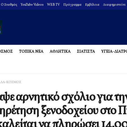
O Σταθμός
YouTube Videos
WEB TV
Πρόγραμμα
Εμβέλεια
Διαφημιστείτε
ΟΣΜΟΣ
ΤΟΠΙΚΑ ΝΕΑ
ΑΘΛΗΤΙΚΑ
ΣΙΑΤΙΣΤΑ
ΥΓΕΙΑ-ΔΙΑΤ
ΑΔΑ-ΚΟΣΜΟΣ
ψε αρνητικό σχόλιο για τη
ηρέτηση ξενοδοχείου στο 
καλείται να πληρώσει 14.