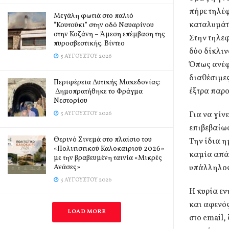
πήρε τηλέφ
Μεγάλη φωτιά στο παλιό
καταλυμάτω
“Κουτούκι” στην οδό Ναυαρίνου
στην Κοζάνη – Άμεση επέμβαση της
Στην τηλεφ
πυροσβεστικής. Βίντεο
δύο δίκλιν
5 ΑΥΓΟΎΣΤΟΥ 2026
Όπως ανέφ
διαθέσιμες
Περιφέρεια Δυτικής Μακεδονίας:
έξτρα παρο
Δημοπρατήθηκε το Φράγμα
Νεστορίου
Για να γίν
5 ΑΥΓΟΎΣΤΟΥ 2026
επιβεβαίωσ
Θερινό Σινεμά στο πλαίσιο του
Την ίδια η
«Πολιτιστικού Καλοκαιριού 2026»
καμία απάν
με την βραβευμένη ταινία «Μικρές
Ανάσες»
υπάλληλος 
5 ΑΥΓΟΎΣΤΟΥ 2026
Η κυρία εν
και αφενός
LOAD MORE
στο email,