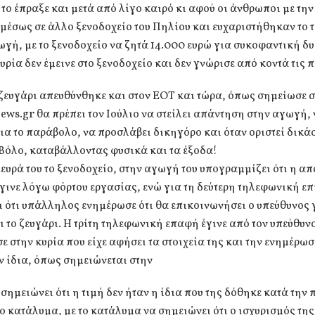
 το έπραξε και μετά από λίγο καιρό κι αφού οι άνθρωποι με την
μέσως σε άλλο ξενοδοχείο του Πηλίου και ευχαριστήθηκαν το τ
γή, με το ξενοδοχείο να ζητά 14.000 ευρώ για συκοφαντική δ
υρία δεν έμεινε στο ξενοδοχείο και δεν γνώρισε από κοντά τις 
ζευγάρι απευθύνθηκε και στον ΕΟΤ και τώρα, όπως σημείωσε σ
ws.gr θα πρέπει τον Ιούλιο να στείλει απάντηση στην αγωγή,
ια το παράβολο, να προσλάβει δικηγόρο και όταν οριστεί δικά
 Βόλο, καταβάλλοντας φυσικά και τα έξοδα!
ευρά του το ξενοδοχείο, στην αγωγή του υπογραμμίζει ότι η α
έγινε λόγω φόρτου εργασίας, ενώ για τη δεύτερη τηλεφωνική ε
ι ότι υπάλληλος ενημέρωσε ότι θα επικοινωνήσει ο υπεύθυνος 
 το ζευγάρι. Η τρίτη τηλεφωνική επαφή έγινε από τον υπεύθυνο
 στην κυρία που είχε αφήσει τα στοιχεία της και την ενημέρωσ
ην ίδια, όπως σημειώνεται στην
σημειώνει ότι η τιμή δεν ήταν η ίδια που της δόθηκε κατά την 
ο κατάλυμα, με το κατάλυμα να σημειώνει ότι ο ισχυρισμός της