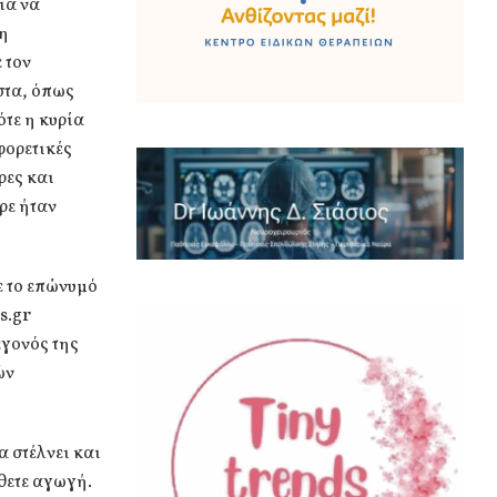
ια να
 η
 τον
ιστα, όπως
ότε η κυρία
φορετικές
ρες και
ρε ήταν
ε το επώνυμό
s.gr
εγονός της
ών
α στέλνει και
έθετε αγωγή.