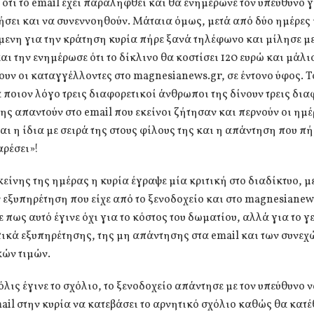
ότι το email έχει παραληφθεί και θα ενημέρωνε τον υπεύθυνο γ
σει και να συνεννοηθούν. Μάταια όμως, μετά από δύο ημέρες
ενη για την κράτηση κυρία πήρε ξανά τηλέφωνο και μίλησε με
αι την ενημέρωσε ότι το δίκλινο θα κοστίσει 120 ευρώ και μάλ
υν οι καταγγέλλοντες στο magnesianews.gr, σε έντονο ύφος. Τ
 ποιον λόγο τρεις διαφορετικοί άνθρωποι της δίνουν τρεις δια
 της απαντούν στο email που εκείνοι ζήτησαν και περνούν οι ημέ
και η ίδια με σειρά της στους φίλους της και η απάντηση που πή
αρέσει»!
κείνης της ημέρας η κυρία έγραψε μία κριτική στο διαδίκτυο, μ
ν εξυπηρέτηση που είχε από το ξενοδοχείο και στο magnesianew
 πως αυτό έγινε όχι για το κόστος του δωματίου, αλλά για το γ
ικά εξυπηρέτησης, της μη απάντησης στα email και των συνεχ
κών τιμών.
λις έγινε το σχόλιο, το ξενοδοχείο απάντησε με τον υπεύθυνο ν
ail στην κυρία να κατεβάσει το αρνητικό σχόλιο καθώς θα κατ