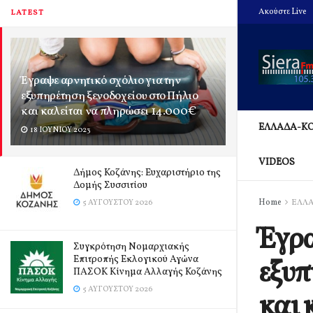
Ακούστε Live
LATEST
Έγραψε αρνητικό σχόλιο για την
εξυπηρέτηση ξενοδοχείου στο Πήλιο
και καλείται να πληρώσει 14.000€
ΕΛΛΑΔΑ-Κ
18 ΙΟΥΝΊΟΥ 2023
VIDEOS
Δήμος Κοζάνης: Ευχαριστήριο της
Δομής Συσσιτίου
Home
ΕΛΛ
5 ΑΥΓΟΎΣΤΟΥ 2026
Έγρα
Συγκρότηση Νομαρχιακής
Επιτροπής Εκλογικού Αγώνα
εξυπ
ΠΑΣΟΚ Κίνημα Αλλαγής Κοζάνης
5 ΑΥΓΟΎΣΤΟΥ 2026
και 