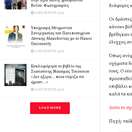
στην Ιερά Μονή Δρυοβούνου
διάφορες υ
Βοΐου. Φωτογραφίες
6 ΑΥΓΟΎΣΤΟΥ 2026
Οι δράστες
κάνουν βό
Υπογραφή Μνημονίου
Συνεργασίας του Πανεπιστημίου
βρέθηκαν 
Δυτικής Μακεδονίας με το Hanoi
έλεγχος στ
University
6 ΑΥΓΟΎΣΤΟΥ 2026
Όπως ανέφε
οχήματα δε
Κυκλοφόρησε το βιβλίο της
τους. Ο νέ
Σιατιστινής Ναούμας Τσιότσιου
«Δεν ήξερα… ποια νόμιζα ότι
προσπαθεί 
ήμουν…»
επιβάλει 
6 ΑΥΓΟΎΣΤΟΥ 2026
καλά τα κα
Δείτε το σχ
LOAD MORE
Πηγή: enik