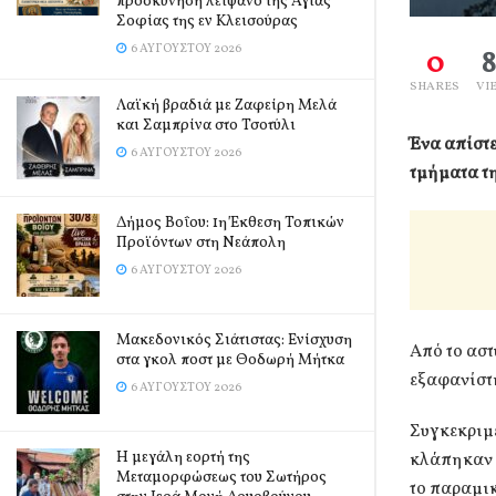
προσκύνηση λείψανο της Αγίας
Σοφίας της εν Κλεισούρας
6 ΑΥΓΟΎΣΤΟΥ 2026
0
SHARES
VI
Λαϊκή βραδιά με Ζαφείρη Μελά
και Σαμπρίνα στο Τσοτύλι
Ένα απίστε
6 ΑΥΓΟΎΣΤΟΥ 2026
τμήματα τη
Δήμος Βοΐου: 1η Έκθεση Τοπικών
Προϊόντων στη Νεάπολη
6 ΑΥΓΟΎΣΤΟΥ 2026
Μακεδονικός Σιάτιστας: Ενίσχυση
Από το ασ
στα γκολ ποστ με Θοδωρή Μήτκα
εξαφανίστη
6 ΑΥΓΟΎΣΤΟΥ 2026
Συγκεκριμέ
Η μεγάλη εορτή της
κλάπηκαν έ
Μεταμορφώσεως του Σωτήρος
το παραμικ