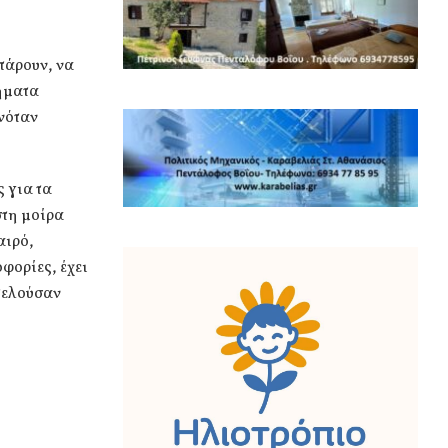
 πάρουν, να
ήματα
νόταν
 για τα
στη μοίρα
αιρό,
φορίες, έχει
τελούσαν