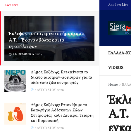
Ακούστε Live
LATEST
Έκλεψαν κατασχεμένα οχήματα από
Α.Τ. – Έκαναν βόλτα και τα
εγκατέλειψαν
ΕΛΛΑΔΑ-Κ
8 ΝΟΕΜΒΡΊΟΥ 2024
VIDEOS
Δήμος Κοζάνης: Επεκτείνεται το
δίκτυο ταϊστρών-ποτιστρών για τα
αδέσποτα ζώα συντροφιάς
Home
ΕΛΛ
6 ΑΥΓΟΎΣΤΟΥ 2026
Έκλε
Δήμος Κοζάνης: Επισκέψιμο το
Α.Τ.
Καταφύγιο Αδέσποτων Ζώων
Συντροφιάς κάθε Δευτέρα, Τετάρτη
και Παρασκευή
εγκα
6 ΑΥΓΟΎΣΤΟΥ 2026