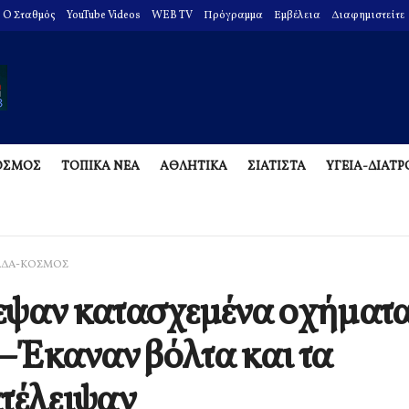
O Σταθμός
YouTube Videos
WEB TV
Πρόγραμμα
Εμβέλεια
Διαφημιστείτε
ΟΣΜΟΣ
ΤΟΠΙΚΑ ΝΕΑ
ΑΘΛΗΤΙΚΑ
ΣΙΑΤΙΣΤΑ
ΥΓΕΙΑ-ΔΙΑΤ
ΑΔΑ-ΚΟΣΜΟΣ
ψαν κατασχεμένα οχήματα
 – Έκαναν βόλτα και τα
τέλειψαν