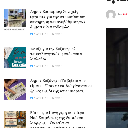
Δήμος Καστοριάς: Συνεχείς
by
si
εργασίες για την αποκατάσταση,
συντήρηση και αναβάθμιση των
δημοτικών υποδομών
6 ΑΥΓΟΎΣΤΟΥ 2026
«Μαζί για την Κοζάνη»: Ο
παραπλανητικός φακός του κ.
Μαλούτα
6 ΑΥΓΟΎΣΤΟΥ 2026
Δήμος Κοζάνης: «Το βιβλίο που
είμαι» – Όταν τα παιδιά γίνονται οι
ήρωες της δικής τους ιστορίας
6 ΑΥΓΟΎΣΤΟΥ 2026
Βόιο: Ιερά Πανήγυρη στον Ιερό
Ναό Κοιμήσεως της Θεοτόκου
Μόρφης – Θα τεθεί σε