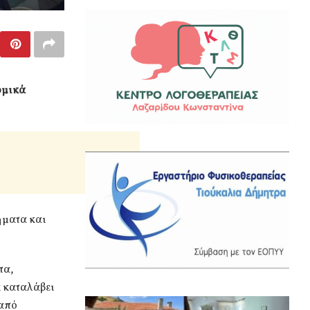
ομικά
ήματα και
τα,
α καταλάβει
 από