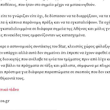
ποθέσεις, που ήταν στο σημείο μέχρι να μετακινηθούν.
 είτε το γνώριζαν είτε όχι, δε δίστασαν να τα διαρρήξουν, να τα
λτα ή κάποια παράνομη πράξη και να τα εγκαταλείψουν. Τα οχ
εγκαταλελειμμένα σε διάφορα σημεία της Αθήνας και μόλις γι
ις πινακίδες τους εμφανίζονταν ως κατασχεμένα.
ρε ο αστυνομικός συντάκτης του Star, κλειστός χώρος φύλαξης
ν υπάρχει αλλά αυτό δεν σημαίνει ότι έπρεπε να έχουν αφεθεί 
ος διοικητής που ανέλαβε τα ηνία του τμήματος πριν από λίγο κ
να βάλει τα πράγματα σε τάξη και μάλιστα, σύμφωνα με πληρο
και πρόστιμα για διάφορα παραπτώματα σε σκοπούς που δεν εκ
θήκοντά τους.
ετικό video
os.gr