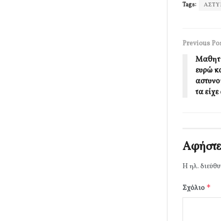
Tags:
ΑΣΤ
Previous Po
Μαθητή
ευρώ κ
αστυνο
τα είχ
Αφήστε
Η ηλ. διεύθυ
*
Σχόλιο