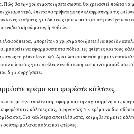
. Πώς θα την χρησιμοποιήσετε σωστά: θα χρειαστεί πρώτα να μ
σε χλιαρό νερό, έπειτα να τρίψετε με την ελαφρόπετρα τις φτέρν
υκλικές κινήσεις για δύο έως τρία λεπτά και στη συνέχεια να 
ια ενυδατική σώματος ή ποδιών.
τε ελαφρόπετρα, μπορείτε να χρησιμοποιήσετε ένα προϊόν απολ
, μπορείτε να εφαρμόσετε στα πόδια, τις φτέρνες και τους κάλ
s όπως το γλυκολικό οξύ. Αραιώστε το serum με μια κουταλιά
σιόν σώματος για επιπλέον ενυδάτωση και κάντε μασάζ στα πό
που δημιουργήσατε.
ρμόστε κρέμα και φορέστε κάλτσες
ειώσετε με την απολέπιση, εφαρμόστε την αγαπημένη σας κρέμ
ια φορέστε τις κάλτσες σας, αφήνοντας την κρέμα να διεισδύσε
ρμίδα σας. Για καλύτερα αποτελέσματα, κοιμηθείτε με τις κάλτ
ε σούπερ μαλακά πόδια και φτέρνες.