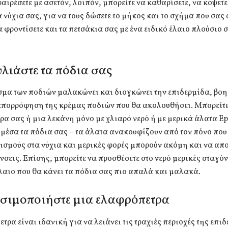
αιρέσετε με ασετόν, λοιπόν, μπορείτε να καθαρίσετε, να κόψετε
α νύχια σας, για να τους δώσετε το μήκος και το σχήμα που σας
α φροντίσετε και τα πετσάκια σας με ένα ειδικό έλαιο πλούσιο 
λιάστε τα πόδια σας
σμα των ποδιών μαλακώνει και διογκώνει την επιδερμίδα, βο
απορρόφηση της κρέμας ποδιών που θα ακολουθήσει. Μπορείτε
ρα σας ή μια λεκάνη μόνο με χλιαρό νερό ή με μερικά άλατα E
 μέσα τα πόδια σας – τα άλατα ανακουφίζουν από τον πόνο που 
ισμούς στα νύχια και μερικές φορές μπορούν ακόμη και να απ
νσεις. Επίσης, μπορείτε να προσθέσετε στο νερό μερικές σταγό
λαιο που θα κάνει τα πόδια σας πιο απαλά και μαλακά.
σιμοποιήστε μια ελαφρόπετρα
τρα είναι ιδανική για να λειάνει τις τραχιές περιοχές της επι