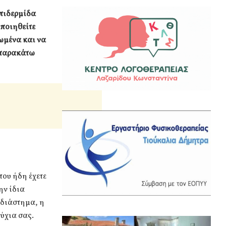
επιδερμίδα
ιποιηθείτε
τωμένα και να
 παρακάτω
που ήδη έχετε
ην ίδια
 διάστημα, η
ύχια σας.