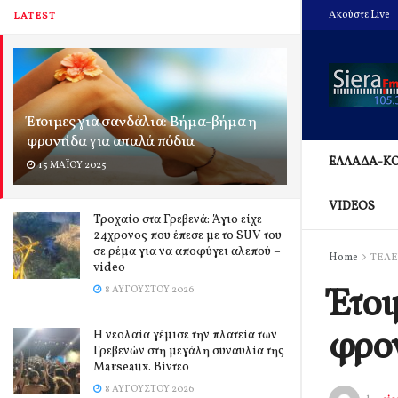
Ακούστε Live
LATEST
Έτοιμες για σανδάλια: Βήμα-βήμα η
φροντίδα για απαλά πόδια
ΕΛΛΑΔΑ-Κ
15 ΜΑΪ́ΟΥ 2025
VIDEOS
Τροχαίο στα Γρεβενά: Άγιο είχε
24χρονος που έπεσε με το SUV του
σε ρέμα για να αποφύγει αλεπού –
Home
ΤΕΛΕ
video
Έτοι
8 ΑΥΓΟΎΣΤΟΥ 2026
φρον
Η νεολαία γέμισε την πλατεία των
Γρεβενών στη μεγάλη συναυλία της
Marseaux. Βίντεο
8 ΑΥΓΟΎΣΤΟΥ 2026