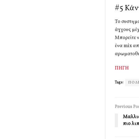
#5 Κάν
Το συστημα
άγχους μέχ
Μπορείτε ν
ένα mix απ
αρωματοθε
ΠΗΓΗ
Tags:
ΠΟΔ
Previous Po
Μαλλιά
πιο λι