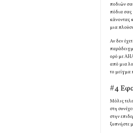
ποδιών σας
πόδια σας 
κάνοντας κ
μια πλούσ
Αν δεν έχε
παράδειγμα
ορό με AHA
από μια λο
το μείγμα 
#4 Εφα
Μόλις τελ
στη συνέχε
στην επιδε
ξυπνήστε μ