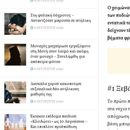
8 ΑΥΓΟΎΣΤΟΥ 2026
Ο χειμώνας
των ποδιών
Στη φυλακή 66χρονος –
Αυνανιζόταν μπροστά σε ανήλικη
εντατικά τ
8 ΑΥΓΟΎΣΤΟΥ 2026
δείχνουν 
βήματα φρο
Μοναχός μαχαίρωσε εργαζόμενο
στη Μονή στον λαιμό και ακόμη
έναν μοναχό – Συνελήφθη για
απόπειρα φόνου
8 ΑΥΓΟΎΣΤΟΥ 2026
Δασκάλα χορού κακοποίησε
#1 Ξεβ
σεξουαλικά δύο ανήλικους
μαθητές της
Το πρώτο π
8 ΑΥΓΟΎΣΤΟΥ 2026
στα νύχια 
απόχρωση γ
Έκτακτο επίδομα παιδιού:
«Κλειδώνει» ως 10 Αυγούστου –
βάση μπορε
Και επιπλέον προϋπόθεση