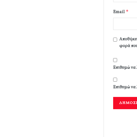
*
Email
Αποθήκευ
φορά που
Επιθυμώ να 
Επιθυμώ να 