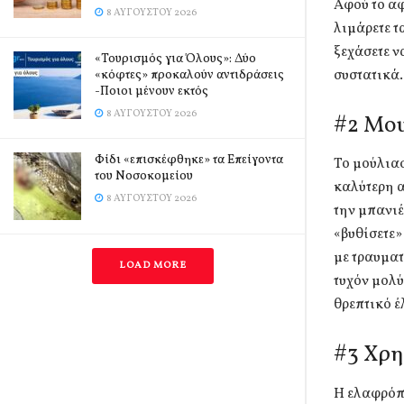
Αφού το αφ
8 ΑΥΓΟΎΣΤΟΥ 2026
λιμάρετε τ
ξεχάσετε ν
«Τουρισμός για Όλους»: Δύο
συστατικά.
«κόφτες» προκαλούν αντιδράσεις
-Ποιοι μένουν εκτός
8 ΑΥΓΟΎΣΤΟΥ 2026
#2 Μου
Φίδι «επισκέφθηκε» τα Επείγοντα
Το μούλια
του Νοσοκομείου
καλύτερη 
8 ΑΥΓΟΎΣΤΟΥ 2026
την μπανιέ
«βυθίσετε»
με τραυματ
LOAD MORE
τυχόν μολύ
θρεπτικό έ
#3 Χρη
Η ελαφρόπε