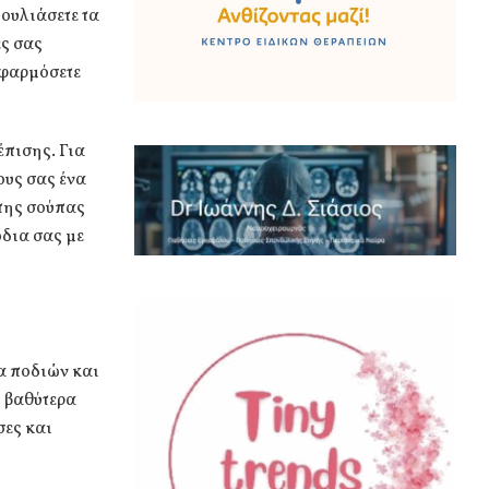
ουλιάσετε τα
ες σας
εφαρμόσετε
έπισης. Για
ους σας ένα
 της σούπας
δια σας με
α ποδιών και
ι βαθύτερα
σες και