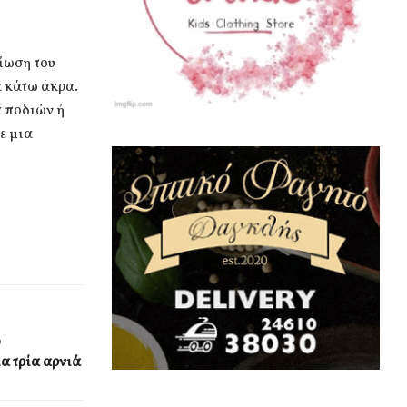
είωση του
α κάτω άκρα.
α ποδιών ή
ε μια
υ
α τρία αρνιά