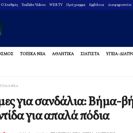
O Σταθμός
YouTube Videos
WEB TV
Πρόγραμμα
Εμβέλεια
Διαφημιστείτε
ΟΣΜΟΣ
ΤΟΠΙΚΑ ΝΕΑ
ΑΘΛΗΤΙΚΑ
ΣΙΑΤΙΣΤΑ
ΥΓΕΙΑ-ΔΙΑΤ
ΥΤΑΙΑ ΝΕΑ
μες για σανδάλια: Βήμα-β
τίδα για απαλά πόδια