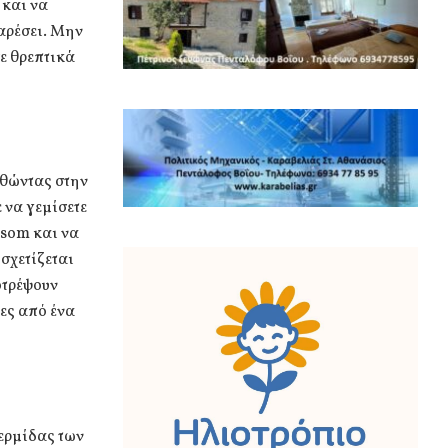
 και να
 αρέσει. Μην
σε θρεπτικά
ηθώντας στην
 να γεμίσετε
psom και να
σχετίζεται
οτρέψουν
νες από ένα
δερμίδας των