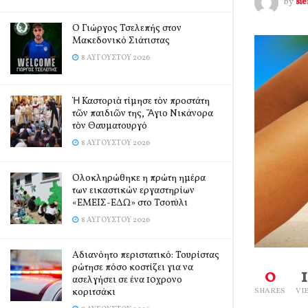
by
si
Ο Γιώργος Τσελεπής στον
Μακεδονικό Σιάτιστας
8 ΑΥΓΟΎΣΤΟΥ 2026
Ἡ Καστοριὰ τίμησε τὸν προστάτη
τῶν παιδιῶν της, Ἅγιο Νικάνορα
τὸν Θαυματουργό
8 ΑΥΓΟΎΣΤΟΥ 2026
Ολοκληρώθηκε η πρώτη ημέρα
των εικαστικών εργαστηρίων
«ΕΜΕΙΣ-ΕΔΩ» στο Τσοτύλι
8 ΑΥΓΟΎΣΤΟΥ 2026
Αδιανόητο περιστατικό: Τουρίστας
ρώτησε πόσο κοστίζει για να
0
ασελγήσει σε ένα 10χρονο
κοριτσάκι
SHARES
VI