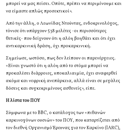
μπορεί να μας πείσει. Οπότε, πρέπει να περιμένουμε και
να είμαστε απλώς προσεκτικοί».
Από την άλλη, ο Λεωνίδας Ντούντας, ενδοκρινολόγος,
τόνισε ότι υπάρχουν 538 μελέτες -οι περισσότερες
θετικές- που δείχνουν ότι η αλόη βοηθάει και ότι έχει
αντικαρκινική δράση, όχι προκαρκινική.
Σημείωσε, ωστόσο, πως δεν λείπουν οι παρενέργειες.
«Είναι γνωστό ότι η αλόη από το στόμα μπορεί να
προκαλέσει διάρροιες, υποκαλιαιμία, έχει αναφερθεί
ακόμα και νεφρική ανεπάρκεια, αλλά είναι σε μεγάλες
δόσεις και συγκεκριμένους ασθενείς», είπε.
Η λίστα του ΠΟΥ
Σύμφωνα με το BBC, ο κατάλογος των «πιθανών
καρκινογόνων ουσιών» του ΠΟΥ, που καταρτίζεται από
τον διεθνή Οργανισμό Έρευνας για τον Καρκίνο (IARC),