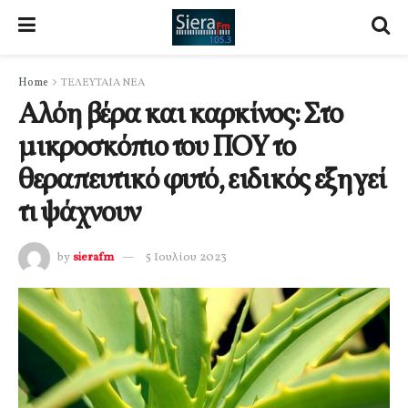
Home
ΤΕΛΕΥΤΑΙΑ ΝΕΑ
Αλόη βέρα και καρκίνος: Στο
μικροσκόπιο του ΠΟΥ το
θεραπευτικό φυτό, ειδικός εξηγεί
τι ψάχνουν
by
sierafm
5 Ιουλίου 2023