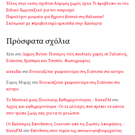
Τέλος στην εκτός σχεδίου δόμηση χωρίς όρια: Τι προβλέπει το νέο
Ειδικό Χωροταξικό για τον τουρισμό
Παρολίγον μοιραία για 8χρονο βουτιά στη θάλασσα!
Σκότωσαν με πυροβολισμό αρκούδα στην Καστοριά
Πρόσφατα σχόλια
Xris
στο
Δήμος Βοΐου: Τέσσερις νέες παιδικές χαρές σε Γαλατινή,
Σιάτιστα, Εράτυρα και Τσοτύλι. Φωτογραφίες
sierafm
στο
Ενοικιάζεται γκαρσονιέρα στη Σιάτιστα στο κέντρο
Σιμος Μιμής
στο
Ενοικιάζεται γκαρσονιέρα στη Σιάτιστα στο
κέντρο
Το Μυστικό μιας Ποιοτικής Καθημερινότητας - SieraFM
στο
Αγχος και καθημερινότητα -Οι 12 αλλαγές που πρέπει να κάνετε
στον τρόπο ζωής σας για να το μειώσετε
Οι Καλύτερες Επενδύσεις Ξεκινούν από τις Σωστές Αποφάσεις -
SieraFM
στο
Επένδυση στον τομέα της αυτοκινητοβιομηχανίας