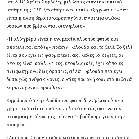
στο ΑΠΘ Χρύσα Σαρδέλη, μιλώντας στον τηλεοπτικό
σταθμό της ΕΡΤ, ξεκαθάρισε το τοπίο, εξηγώντας: «Δεν
είναι η αλόη βέρα το καρκινογόνο, είναι μια ομάδα
ουσιών που βρίσκονται στον φλοιό».
«Η αλόη βέρα είναι η ονομασία όλου του φυτού και
αποτελείται από την πράσινη φλούδα και το ζελέ. Το ζελέ
είναι που έχει τις φαρμακευτικές, καλές ιδιότητες, οι
οποίες είναι καλλυντικές, επουλωτικές, έχει κάποιες
αντιφλεγμονώδεις δράσεις, αλλά η φλούδα περιέχει
δυστυχώς ανθρακινόνες, ουσίες που ανήκουν στα πιθανά
καρκινογόνα», πρόσθεσε.
Σημείωσε ότι «η φλούδα του φυτού δεν πρέπει ούτε να
χρησιμοποιείται, ούτε να πολτοποιείται, ούτε να την
ακουμπάμε πάνω μας, ούτε να τη βράζουμε για να την
πιούμε».
«Αυτό που θα συνιστούσα να αποφύγουν, οποιοσδήποτε