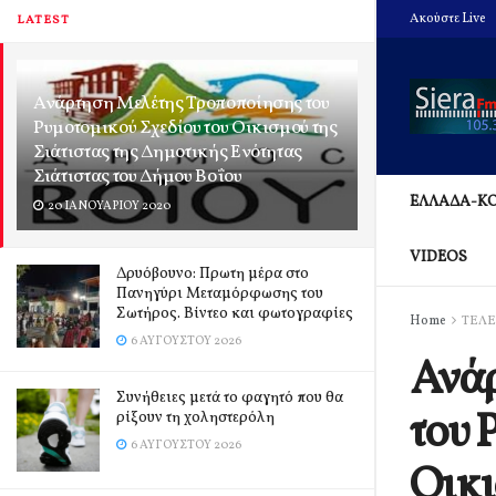
Ακούστε Live
LATEST
Ανάρτηση Μελέτης Τροποποίησης του
Ρυμοτομικού Σχεδίου του Οικισμού της
Σιάτιστας της Δημοτικής Ενότητας
Σιάτιστας του Δήμου Βοΐου
ΕΛΛΑΔΑ-Κ
20 ΙΑΝΟΥΑΡΊΟΥ 2020
VIDEOS
Δρυόβουνο: Πρωτη μέρα στο
Πανηγύρι Μεταμόρφωσης του
Σωτήρος. Βίντεο και φωτογραφίες
Home
ΤΕΛΕ
6 ΑΥΓΟΎΣΤΟΥ 2026
Ανά
Συνήθειες μετά το φαγητό που θα
του 
ρίξουν τη χοληστερόλη
6 ΑΥΓΟΎΣΤΟΥ 2026
Οικι