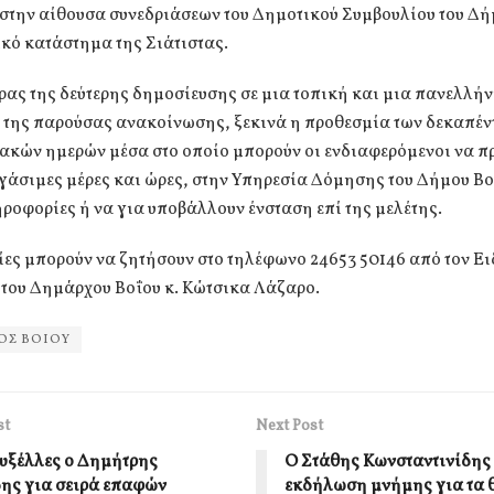
 στην αίθουσα συνεδριάσεων του Δημοτικού Συμβουλίου του Δή
κό κατάστημα της Σιάτιστας.
ρας της δεύτερης δημοσίευσης σε μια τοπική και μια πανελλήν
 της παρούσας ανακοίνωσης, ξεκινά η προθεσμία των δεκαπέν
ακών ημερών μέσα στο οποίο μπορούν οι ενδιαφερόμενοι να π
ργάσιμες μέρες και ώρες, στην Υπηρεσία Δόμησης του Δήμου Βο
ροφορίες ή να για υποβάλλουν ένσταση επί της μελέτης.
ες μπορούν να ζητήσουν στο τηλέφωνο 24653 50146 από τον Ει
 του Δημάρχου Βοΐου κ. Κώτσικα Λάζαρο.
ΟΣ ΒΟΙΟΥ
st
Next Post
ρυξέλλες ο Δημήτρης
Ο Στάθης Κωνσταντινίδης 
ης για σειρά επαφών
εκδήλωση μνήμης για τα 