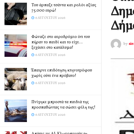
Του άρπαξε τσάντα και ρολόι αξίας
Δημο
75.000 ευρώ!
6 ΑΥΓΟΎΣΤΟΥ 2026
Δήμ
Φώναζε στο αεροδρόμιο ότι του
πήραν το παιδί και το είχε…
by
si
ξεχάσει στο κατάλυμα!
6 ΑΥΓΟΎΣΤΟΥ 2026
Έπαιρνε επιδότηση κτηνοτρόφου
χωρίς ούτε ένα πρόβατο!
6 ΑΥΓΟΎΣΤΟΥ 2026
Πνίγηκε μπροστά τα παιδιά της
προσπαθώντας να σώσει φίλη της!
6 ΑΥΓΟΎΣΤΟΥ 2026
Απάτες με AI: Κλωνοποιούν τη