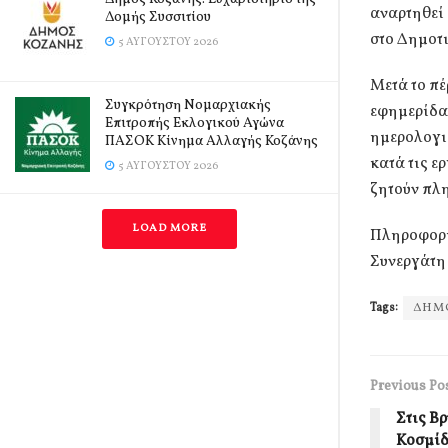
αναρτηθεί
Δομής Συσσιτίου
στο Δημοτι
5 ΑΥΓΟΎΣΤΟΥ 2026
Μετά το πέ
Συγκρότηση Νομαρχιακής
εφημερίδα
Επιτροπής Εκλογικού Αγώνα
ημερολογι
ΠΑΣΟΚ Κίνημα Αλλαγής Κοζάνης
κατά τις ε
5 ΑΥΓΟΎΣΤΟΥ 2026
ζητούν πλη
LOAD MORE
Πληροφορί
Συνεργάτη
Tags:
ΔΗΜ
Previous Po
Στις Β
Κοσμίδ