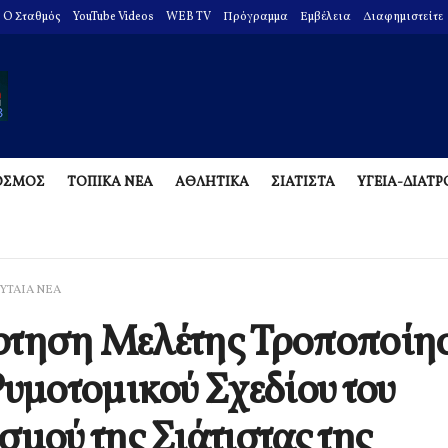
O Σταθμός
YouTube Videos
WEB TV
Πρόγραμμα
Εμβέλεια
Διαφημιστείτε
ΟΣΜΟΣ
ΤΟΠΙΚΑ ΝΕΑ
ΑΘΛΗΤΙΚΑ
ΣΙΑΤΙΣΤΑ
ΥΓΕΙΑ-ΔΙΑΤ
ΥΤΑΙΑ ΝΕΑ
ρτηση Μελέτης Τροποποίη
Ρυμοτομικού Σχεδίου του
σμού της Σιάτιστας της