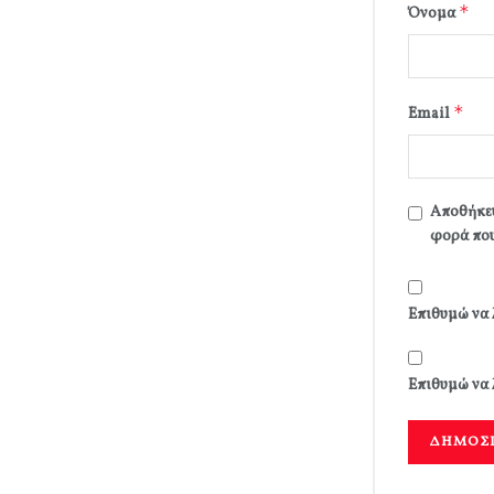
*
Όνομα
*
Email
Αποθήκευ
φορά που
Επιθυμώ να 
Επιθυμώ να 