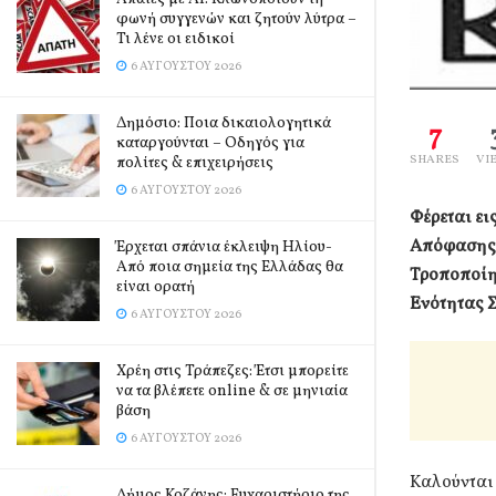
φωνή συγγενών και ζητούν λύτρα –
Τι λένε οι ειδικοί
6 ΑΥΓΟΎΣΤΟΥ 2026
Δημόσιο: Ποια δικαιολογητικά
7
καταργούνται – Οδηγός για
SHARES
VI
πολίτες & επιχειρήσεις
6 ΑΥΓΟΎΣΤΟΥ 2026
Φέρεται ει
Απόφασης τ
Έρχεται σπάνια έκλειψη Ηλίου-
Από ποια σημεία της Ελλάδας θα
Τροποποίησ
είναι ορατή
Ενότητας Σ
6 ΑΥΓΟΎΣΤΟΥ 2026
Χρέη στις Τράπεζες: Έτσι μπορείτε
να τα βλέπετε online & σε μηνιαία
βάση
6 ΑΥΓΟΎΣΤΟΥ 2026
Καλούνται 
Δήμος Κοζάνης: Ευχαριστήριο της