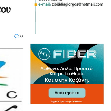
του
0