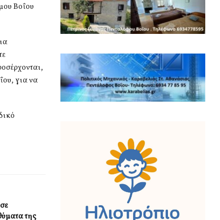
μου Βοΐου
ια
τε
ροσέρχονται,
ΐου, για να
δικό
σε
θύματα της